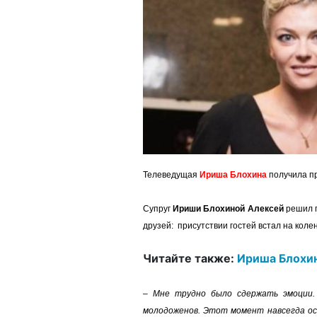
Телеведущая
Ириша Блохина
получила п
Супруг
Ириши Блохиной Алексей
решил п
друзей: присутствии гостей встал на коле
Читайте также:
Ириша Блохин
– Мне трудно было сдержать эмоции. 
молодоженов. Этот момент навсегда ос