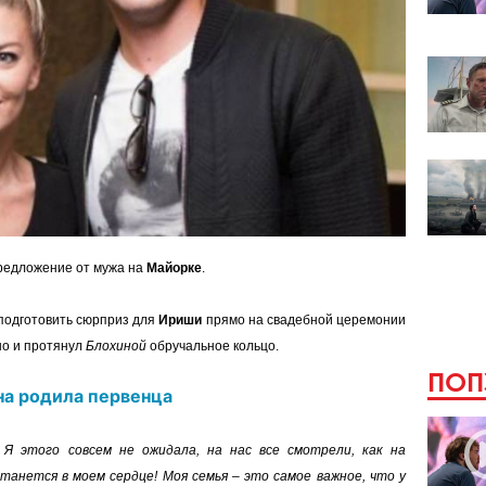
редложение от мужа на
Майорке
.
одготовить сюрприз для
Ириши
прямо на свадебной церемонии
но и протянул
Блохиной
обручальное кольцо.
ПОП
а родила первенца
Я этого совсем не ожидала, на нас все смотрели, как на
танется в моем сердце! Моя семья
–
это самое важное, что у