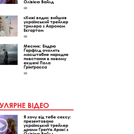
Олівією Вайлд
«Хижі води»: вийшов
український трейлер
трилера з Аароном
Екгартом
Месник: Ендрю
Ґарфілд очолить
масштабне народне
повстання в новому
екшені Пола
Ґрінґрасса
УЛЯРНЕ ВІДЕО
Я хочу від тебе сексу:
презентовано
український трейлер
драми Ґреґґа Аракі з
Олівією Вайлд