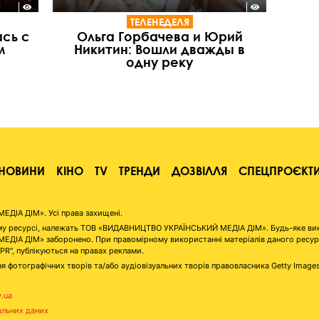
ТЕЛЕНЕДЕЛЯ
сь с
Ольга Горбачева и Юрий
м
Никитин: Вошли дважды в
одну реку
НОВИНИ
КІНО
TV
ТРЕНДИ
ДОЗВІЛЛЯ
СПЕЦПРОЄКТ
ІА ДІМ». Усі права захищені.
аному ресурсі, належать ТОВ «ВИДАВНИЦТВО УКРАЇНСЬКИЙ МЕДІА ДІМ». Будь-яке ви
А ДІМ» заборонено. При правомірному використанні матеріалів даного ресурсу 
"PR", публікуються на правах реклами.
я фотографічних творів та/або аудіовізуальних творів правовласника Getty Image
v.ua
альних даних