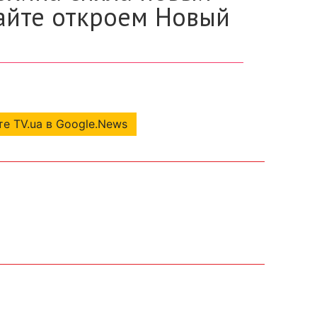
е TV.ua в Google.News