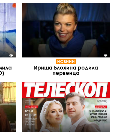
НОВИНИ
мила
Ириша Блохина родила
О)
первенца