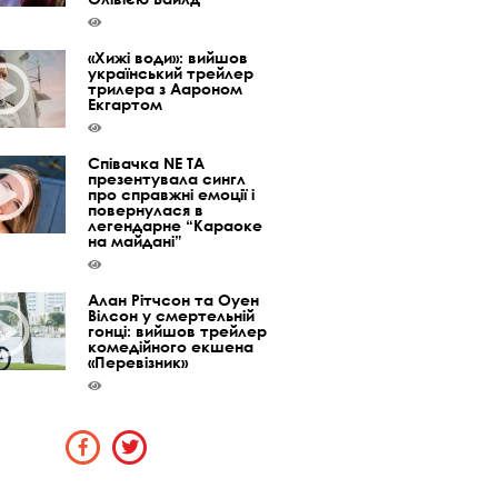
«Хижі води»: вийшов
український трейлер
трилера з Аароном
Екгартом
Співачка NE TA
презентувала сингл
про справжні емоції і
повернулася в
легендарне “Караоке
на майдані”
Алан Рітчсон та Оуен
Вілсон у смертельній
гонці: вийшов трейлер
комедійного екшена
«Перевізник»