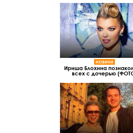
НОВИНИ
Ириша Блохина познако
всех с дочерью (ФОТ