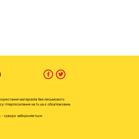
И
користання матеріалів без письмового
гіперпосилання на tv.ua є обов'язковим.
s - суворо забороняється.