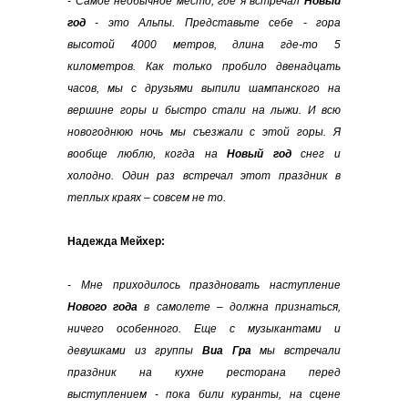
- Самое необычное место, где я встречал
Новый
год
- это Альпы. Представьте себе - гора
высотой 4000 метров, длина где-то 5
километров. Как только пробило двенадцать
часов, мы с друзьями выпили шампанского на
вершине горы и быстро стали на лыжи. И всю
новогоднюю ночь мы съезжали с этой горы. Я
вообще люблю, когда на
Новый год
снег и
холодно. Один раз встречал этот праздник в
теплых краях – совсем не то.
Надежда Мейхер:
- Мне приходилось праздновать наступление
Нового года
в самолете – должна признаться,
ничего особенного. Еще с музыкантами и
девушками из группы
Виа Гра
мы встречали
праздник на кухне ресторана перед
выступлением - пока били куранты, на сцене