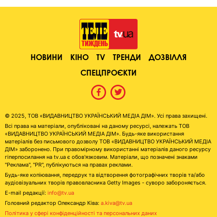
НОВИНИ
КІНО
TV
ТРЕНДИ
ДОЗВІЛЛЯ
СПЕЦПРОЄКТИ
© 2025, ТОВ «ВИДАВНИЦТВО УКРАЇНСЬКИЙ МЕДІА ДІМ». Усі права захищені.
Всі права на матеріали, опубліковані на даному ресурсі, належать ТОВ
«ВИДАВНИЦТВО УКРАЇНСЬКИЙ МЕДІА ДІМ». Будь-яке використання
матеріалів без письмового дозволу ТОВ «ВИДАВНИЦТВО УКРАЇНСЬКИЙ МЕДІА
ДІМ» заборонено. При правомірному використанні матеріалів даного ресурсу
гіперпосилання на tv.ua є обов'язковим. Матеріали, що позначені знаками
"Реклама", "PR", публікуються на правах реклами.
Будь-яке копіювання, передрук та відтворення фотографічних творів та/або
аудіовізуальних творів правовласника Getty Images - суворо забороняється.
E-mail редакції:
info@tv.ua
Головний редактор Олександр Ківа:
a.kiva@tv.ua
Політика у сфері конфіденційності та персональних даних