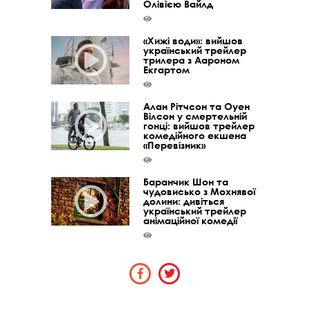
Олівією Вайлд
«Хижі води»: вийшов
український трейлер
трилера з Аароном
Екгартом
Алан Рітчсон та Оуен
Вілсон у смертельній
гонці: вийшов трейлер
комедійного екшена
«Перевізник»
Баранчик Шон та
чудовисько з Мохнявої
долини: дивіться
український трейлер
анімаційної комедії