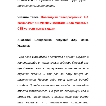
Новый год
. Поздравили с коллегами друг друга и
поехали дальше работать.
Читайте также:
Новогодняя телепрограмма: 1+1
разоблачит в Вечернем квартале Деда Мороза, а
СТБ устроит пытку гадами
Анатолий Бондаренко, ведущий Жди меня.
Украина:
- Два раза
Новый
год
я встречал в армии! Служил в
Калининграде в пограничных войсках. Первый раз
праздновал его в караульном помещении – я
охранял склады, и как раз за пару минут до
наступления Нового года меня сменил другой
солдат. Правда, отмечали мы тогда с лимонадом
вместо шампанского. Но уже на следующий год в
армии мы праздновали с шиком, если это можно
так назвать, - с шампанским, сигаретами