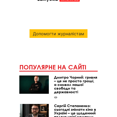
Допомогти журналістам
ПОПУЛЯРНЕ НА САЙТІ
Дмитро Чорний: гривня
– це не просто гроші,
а символ нашої
свободи та
державності
Сергій Степаненко:
сьогодні знімати кіно в
Україні – це щоденний
подвиг усієї команди