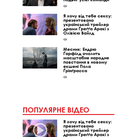
Я хочу від тебе сексу:
презентовано
український трейлер
драми Ґреґґа Аракі з
Олівією Вайлд
Месник: Ендрю
Ґарфілд очолить
масштабне народне
повстання в новому
екшені Пола
Ґрінґрасса
ПОПУЛЯРНЕ ВІДЕО
Я хочу від тебе сексу:
презентовано
український трейлер
драми Ґреґґа Аракі з