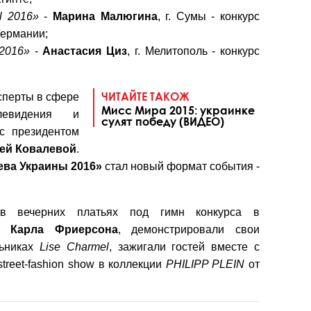
l 2016»
-
Марина
Малюгина
, г. Сумы - конкурс
Германии;
2016»
-
Анастасия
Циз
, г. Мелитополь - конкурс
ЧИТАЙТЕ ТАКОЖ
сперты в сфере
Мисс Мира 2015: украинке
елевидения и
сулят победу (ВИДЕО)
с президентом
ей
Ковалевой
.
ева Украины 2016»
стал новый формат события -
 в вечерних платьях под гимн конкурса в
ни
Карла
Фриерсона
, демонстрировали свои
льниках
Lise Charmel
, зажигали гостей вместе с
treet-fashion show в коллекции
PHILIPP PLEIN
от