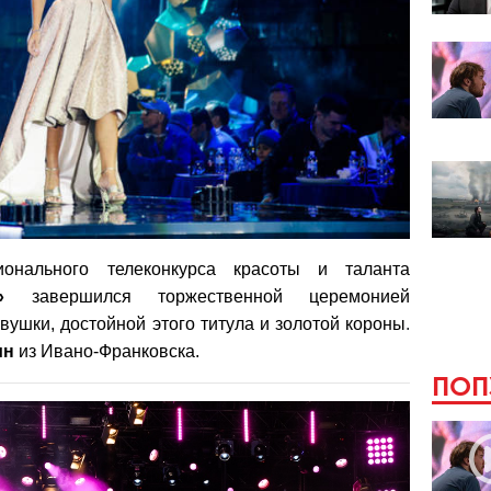
онального телеконкурса красоты и таланта
»
завершился торжественной церемонией
ушки, достойной этого титула и золотой
корон
ы
.
ин
из Ивано-Франковска.
ПОП