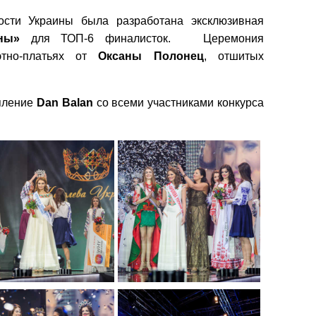
ости Украины была разработана эксклюзивная
ны»
для ТОП-6 финалисток. Церемония
этно-платьях от
Оксаны
Полонец
, отшитых
упление
Dan Balan
со всеми участниками конкурса