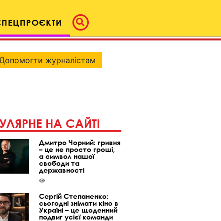
СПЕЦПРОЄКТИ
Допомогти журналістам
УЛЯРНЕ НА САЙТІ
Дмитро Чорний: гривня
– це не просто гроші,
а символ нашої
свободи та
державності
Сергій Степаненко:
сьогодні знімати кіно в
Україні – це щоденний
подвиг усієї команди