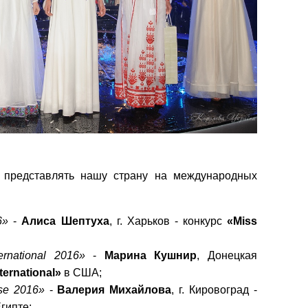
т представлять нашу страну на международных
6»
-
Алиса
Шептуха
, г. Харьков - конкурс
«Miss
rnational 2016»
-
Марина
Кушнир
, Донецкая
ternational»
в США;
se 2016»
-
Валерия
Михайлова
, г. Кировоград -
гипте;