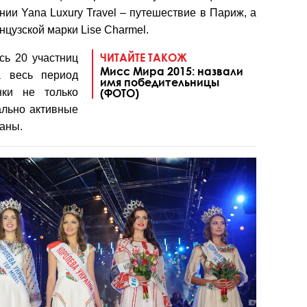
нии Yana Luxury Travel – путешествие в Париж, а
цузской марки Lise Charmel.
ЧИТАЙТЕ ТАКОЖ
сь 20 участниц
Мисс Мира 2015: назвали
а весь период
имя победительницы
нки не только
(ФОТО)
ально активные
раны.