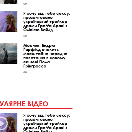
Я хочу від тебе сексу:
презентовано
український трейлер
драми Ґреґґа Аракі з
Олівією Вайлд
Месник: Ендрю
Ґарфілд очолить
масштабне народне
повстання в новому
екшені Пола
Ґрінґрасса
УЛЯРНЕ ВІДЕО
Я хочу від тебе сексу:
презентовано
український трейлер
драми Ґреґґа Аракі з
Олівією Вайлд