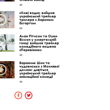
«Хижі води»: вийшов
український трейлер
трилера з Аароном
Екгартом
Алан Рітчсон та Оуен
Вілсон у смертельній
гонці: вийшов трейлер
комедійного екшена
«Перевізник»
Баранчик Шон та
чудовисько з Мохнявої
долини: дивіться
український трейлер
анімаційної комедії