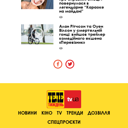
повернулася в
легендарне “Караоке
на майдані”
Алан Рітчсон та Оуен
Вілсон у смертельній
гонці: вийшов трейлер
комедійного екшена
«Перевізник»
НОВИНИ
КІНО
TV
ТРЕНДИ
ДОЗВІЛЛЯ
СПЕЦПРОЄКТИ