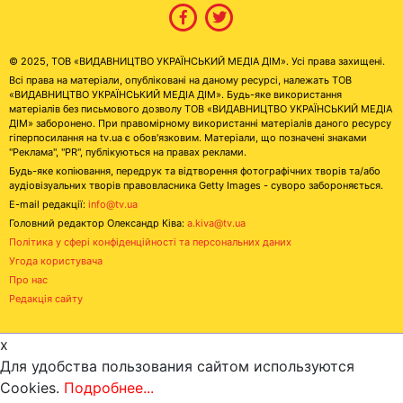
© 2025, ТОВ «ВИДАВНИЦТВО УКРАЇНСЬКИЙ МЕДІА ДІМ». Усі права захищені.
Всі права на матеріали, опубліковані на даному ресурсі, належать ТОВ
«ВИДАВНИЦТВО УКРАЇНСЬКИЙ МЕДІА ДІМ». Будь-яке використання
матеріалів без письмового дозволу ТОВ «ВИДАВНИЦТВО УКРАЇНСЬКИЙ МЕДІА
ДІМ» заборонено. При правомірному використанні матеріалів даного ресурсу
гіперпосилання на tv.ua є обов'язковим. Матеріали, що позначені знаками
"Реклама", "PR", публікуються на правах реклами.
Будь-яке копіювання, передрук та відтворення фотографічних творів та/або
аудіовізуальних творів правовласника Getty Images - суворо забороняється.
E-mail редакції:
info@tv.ua
Головний редактор Олександр Ківа:
a.kiva@tv.ua
Політика у сфері конфіденційності та персональних даних
Угода користувача
Про нас
Редакція сайту
x
Для удобства пользования сайтом используются
Cookies.
Подробнее...