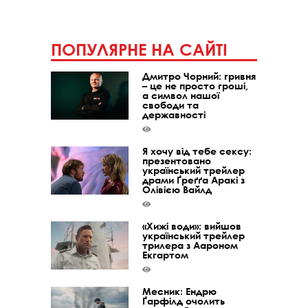
ПОПУЛЯРНЕ НА САЙТІ
Дмитро Чорний: гривня
– це не просто гроші,
а символ нашої
свободи та
державності
Я хочу від тебе сексу:
презентовано
український трейлер
драми Ґреґґа Аракі з
Олівією Вайлд
«Хижі води»: вийшов
український трейлер
трилера з Аароном
Екгартом
Месник: Ендрю
Ґарфілд очолить