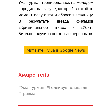
Ума Турман тренировалась на молодом
породистом скакуне, который в какой-то
момент испугался и сбросил всадницу.
В результате звезда фильмов
«Криминальное чтиво» и «Убить
Билла» получила несколько переломов.
Читайте TV.ua в Google.News
Хмара тегів
Ума Турман
Голливуд
лошадь
травма