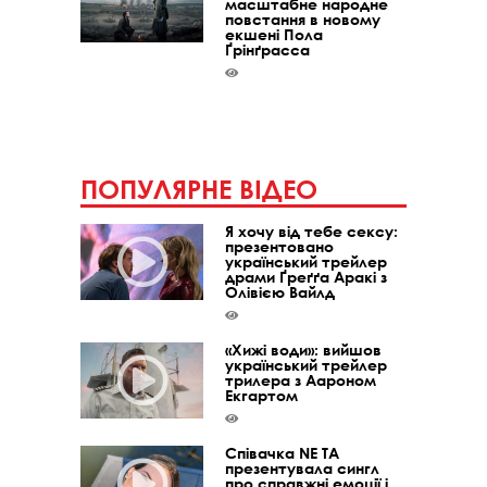
масштабне народне
повстання в новому
екшені Пола
Ґрінґрасса
ПОПУЛЯРНЕ ВІДЕО
Я хочу від тебе сексу:
презентовано
український трейлер
драми Ґреґґа Аракі з
Олівією Вайлд
«Хижі води»: вийшов
український трейлер
трилера з Аароном
Екгартом
Співачка NE TA
презентувала сингл
про справжні емоції і