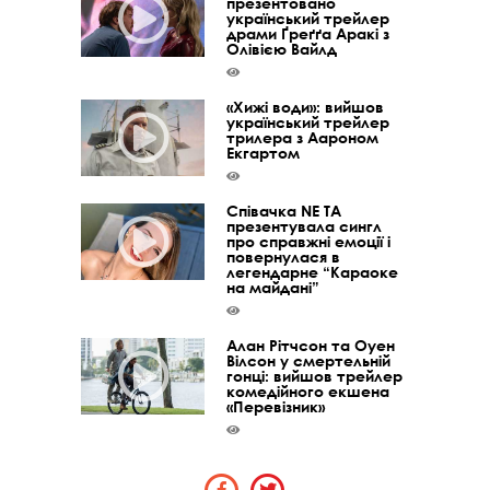
презентовано
український трейлер
драми Ґреґґа Аракі з
Олівією Вайлд
«Хижі води»: вийшов
український трейлер
трилера з Аароном
Екгартом
Співачка NE TA
презентувала сингл
про справжні емоції і
повернулася в
легендарне “Караоке
на майдані”
Алан Рітчсон та Оуен
Вілсон у смертельній
гонці: вийшов трейлер
комедійного екшена
«Перевізник»