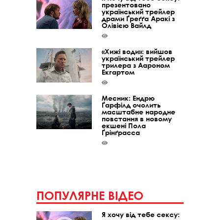
презентовано
український трейлер
драми Ґреґґа Аракі з
Олівією Вайлд
«Хижі води»: вийшов
український трейлер
трилера з Аароном
Екгартом
Месник: Ендрю
Ґарфілд очолить
масштабне народне
повстання в новому
екшені Пола
Ґрінґрасса
ПОПУЛЯРНЕ ВІДЕО
Я хочу від тебе сексу: