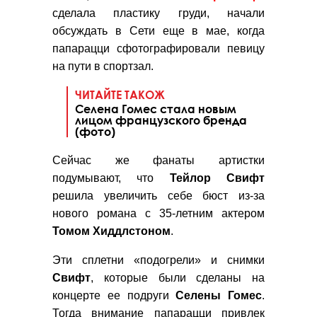
сделала пластику груди, начали
обсуждать в Сети еще в мае, когда
папарацци сфотографировали певицу
на пути в спортзал.
ЧИТАЙТЕ ТАКОЖ
Селена Гомес стала новым
лицом французского бренда
(фото)
Сейчас же фанаты артистки
подумывают, что
Тейлор Свифт
решила увеличить себе бюст из-за
нового романа с 35-летним актером
Томом
Хиддлстоном
.
Эти сплетни «подогрели» и снимки
Свифт
, которые были сделаны на
концерте ее подруги
Селены
Гомес
.
Тогда внимание папарацци привлек