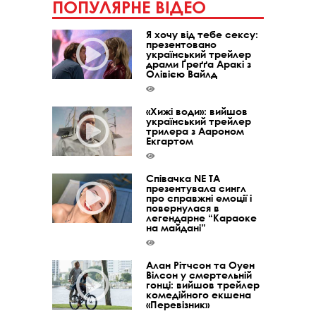
ПОПУЛЯРНЕ ВІДЕО
Я хочу від тебе сексу:
презентовано
український трейлер
драми Ґреґґа Аракі з
Олівією Вайлд
«Хижі води»: вийшов
український трейлер
трилера з Аароном
Екгартом
Співачка NE TA
презентувала сингл
про справжні емоції і
повернулася в
легендарне “Караоке
на майдані”
Алан Рітчсон та Оуен
Вілсон у смертельній
гонці: вийшов трейлер
комедійного екшена
«Перевізник»