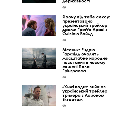
державності
Я хочу від тебе сексу:
презентовано
український трейлер
драми Ґреґґа Аракі з
Олівією Вайлд
Месник: Ендрю
Ґарфілд очолить
масштабне народне
повстання в новому
екшені Пола
Ґрінґрасса
«Хижі води»: вийшов
український трейлер
трилера з Аароном
Екгартом