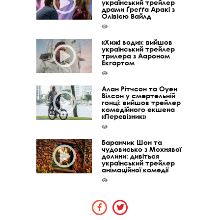
український трейлер
драми Ґреґґа Аракі з
Олівією Вайлд
«Хижі води»: вийшов
український трейлер
трилера з Аароном
Екгартом
Алан Рітчсон та Оуен
Вілсон у смертельній
гонці: вийшов трейлер
комедійного екшена
«Перевізник»
Баранчик Шон та
чудовисько з Мохнявої
долини: дивіться
український трейлер
анімаційної комедії