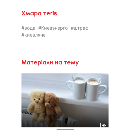
Хмара тегів
вода
Киевэнерго
штраф
киевляне
Матеріали на тему