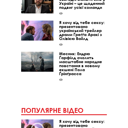
Україні – це щоденний
подвиг усієї команди
Я хочу від тебе сексу:
презентовано
український трейлер
драми Ґреґґа Аракі з
Олівією Вайлд
Месник: Ендрю
Ґарфілд очолить
масштабне народне
повстання в новому
екшені Пола
Ґрінґрасса
ПОПУЛЯРНЕ ВІДЕО
Я хочу від тебе сексу:
презентовано