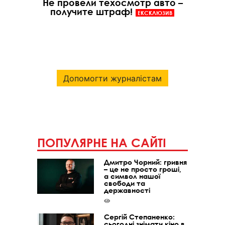
Не провели техосмотр авто –
получите штраф!
ЕКСКЛЮЗИВ
Допомогти журналістам
ПОПУЛЯРНЕ НА САЙТІ
Дмитро Чорний: гривня
– це не просто гроші,
а символ нашої
свободи та
державності
Сергій Степаненко:
сьогодні знімати кіно в