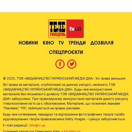
НОВИНИ
КІНО
TV
ТРЕНДИ
ДОЗВІЛЛЯ
СПЕЦПРОЄКТИ
© 2025, ТОВ «ВИДАВНИЦТВО УКРАЇНСЬКИЙ МЕДІА ДІМ». Усі права захищені.
Всі права на матеріали, опубліковані на даному ресурсі, належать ТОВ
«ВИДАВНИЦТВО УКРАЇНСЬКИЙ МЕДІА ДІМ». Будь-яке використання
матеріалів без письмового дозволу ТОВ «ВИДАВНИЦТВО УКРАЇНСЬКИЙ МЕДІА
ДІМ» заборонено. При правомірному використанні матеріалів даного ресурсу
гіперпосилання на tv.ua є обов'язковим. Матеріали, що позначені знаками
"Реклама", "PR", публікуються на правах реклами.
Будь-яке копіювання, передрук та відтворення фотографічних творів та/або
аудіовізуальних творів правовласника Getty Images - суворо забороняється.
E-mail редакції:
info@tv.ua
Головний редактор Олександр Ківа:
a.kiva@tv.ua