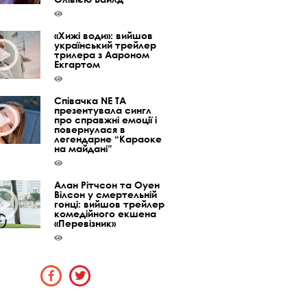
«Хижі води»: вийшов
український трейлер
трилера з Аароном
Екгартом
Співачка NE TA
презентувала сингл
про справжні емоції і
повернулася в
легендарне “Караоке
на майдані”
Алан Рітчсон та Оуен
Вілсон у смертельній
гонці: вийшов трейлер
комедійного екшена
«Перевізник»