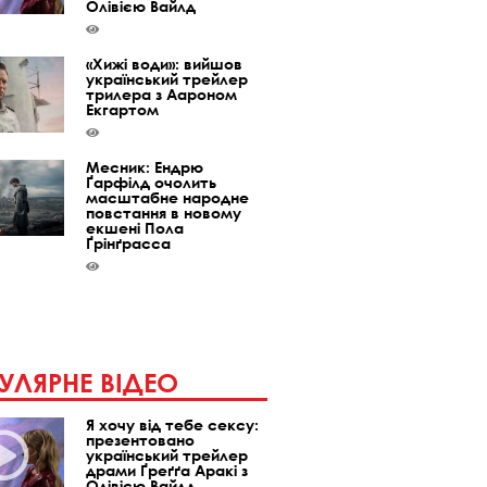
Олівією Вайлд
«Хижі води»: вийшов
український трейлер
трилера з Аароном
Екгартом
Месник: Ендрю
Ґарфілд очолить
масштабне народне
повстання в новому
екшені Пола
Ґрінґрасса
УЛЯРНЕ ВІДЕО
Я хочу від тебе сексу:
презентовано
український трейлер
драми Ґреґґа Аракі з
Олівією Вайлд