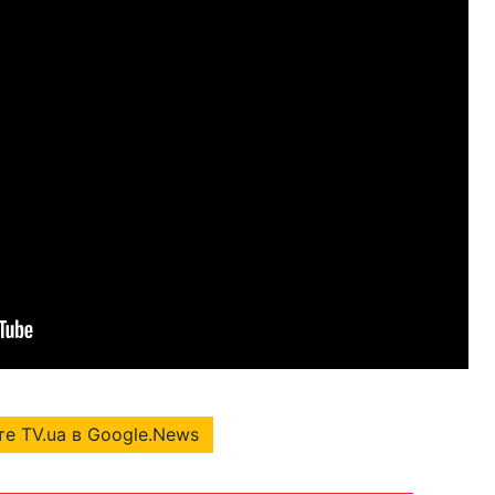
е TV.ua в Google.News