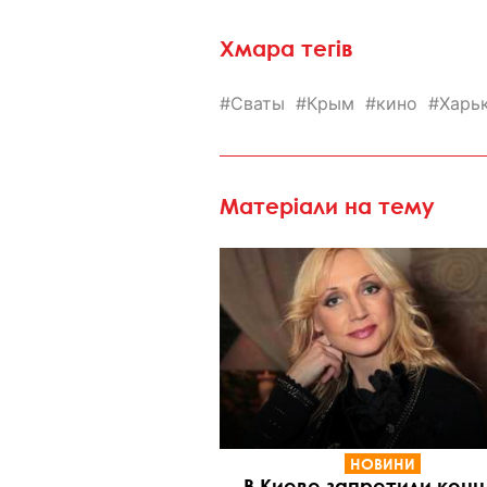
Хмара тегів
Сваты
Крым
кино
Харь
Матеріали на тему
НОВИНИ
В Киеве запретили кон