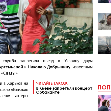
ая служба запретила въезд в Украину двум
Артемьевой
и
Николаю Добрынину
, известным
у «Сваты».
ЧИТАЙТЕ ТАКОЖ
и в Харьков на
ПОП
В Киеве запретили концерт
ктакле «Близкие
Орбакайте
пления актеры