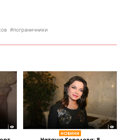
ков
пограничники
НОВИНИ
церт
Наташа Королева: Я