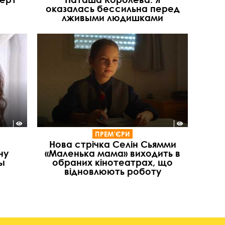
оказалась бессильна перед
лживыми людишками
ПРЕМ'ЄРИ
Нова стрічка Селін Сьямми
ну
«Маленька мама» виходить в
ы
обраних кінотеатрах, що
відновлюють роботу