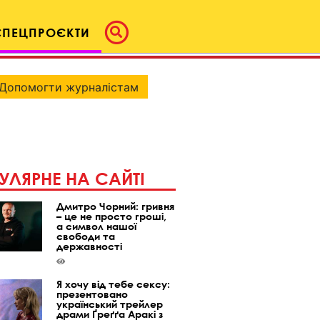
СПЕЦПРОЄКТИ
Допомогти журналістам
УЛЯРНЕ НА САЙТІ
Дмитро Чорний: гривня
– це не просто гроші,
а символ нашої
свободи та
державності
Я хочу від тебе сексу:
презентовано
український трейлер
драми Ґреґґа Аракі з