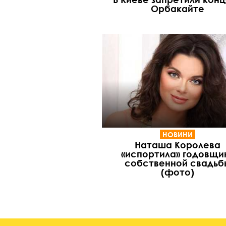
Орбакайте
НОВИНИ
Наташа Королева
«испортила» годовщи
собственной свадьб
(фото)