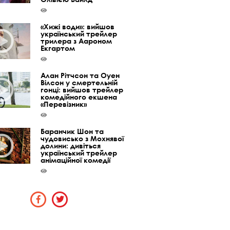
«Хижі води»: вийшов
український трейлер
трилера з Аароном
Екгартом
Алан Рітчсон та Оуен
Вілсон у смертельній
гонці: вийшов трейлер
комедійного екшена
«Перевізник»
Баранчик Шон та
чудовисько з Мохнявої
долини: дивіться
український трейлер
анімаційної комедії