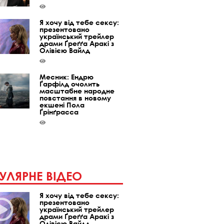
Я хочу від тебе сексу:
презентовано
український трейлер
драми Ґреґґа Аракі з
Олівією Вайлд
Месник: Ендрю
Ґарфілд очолить
масштабне народне
повстання в новому
екшені Пола
Ґрінґрасса
УЛЯРНЕ ВІДЕО
Я хочу від тебе сексу:
презентовано
український трейлер
драми Ґреґґа Аракі з
Олівією Вайлд