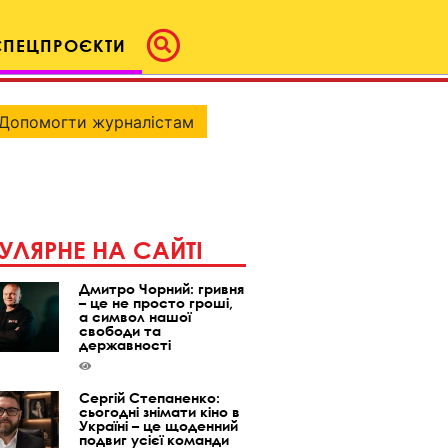
СПЕЦПРОЄКТИ
Допомогти журналістам
УЛЯРНЕ НА САЙТІ
Дмитро Чорний: гривня
– це не просто гроші,
а символ нашої
свободи та
державності
Сергій Степаненко:
сьогодні знімати кіно в
Україні – це щоденний
подвиг усієї команди