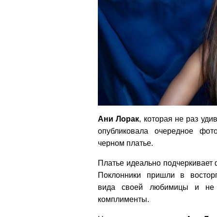
Ани Лорак
, которая не раз уд
опубликовала очередное фот
черном платье.
Платье идеально подчеркивает 
Поклонники пришли в востор
вида своей любимицы и не 
комплименты.