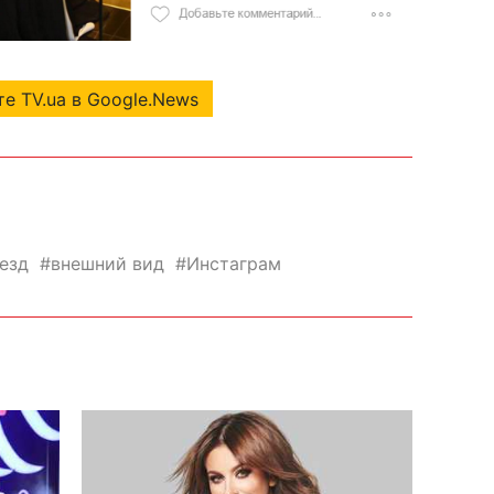
е TV.ua в Google.News
езд
внешний вид
Инстаграм