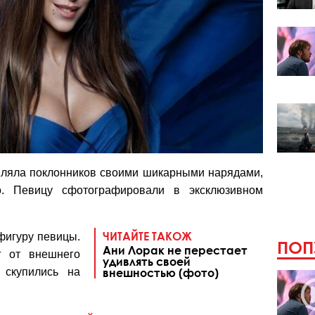
ивляла поклонников своими шикарными нарядами,
о. Певицу сфотографировали в эксклюзивном
ЧИТАЙТЕ ТАКОЖ
фигуру певицы.
ПОП
Ани Лорак не перестает
г от внешнего
удивлять своей
скупились на
внешностью (фото)