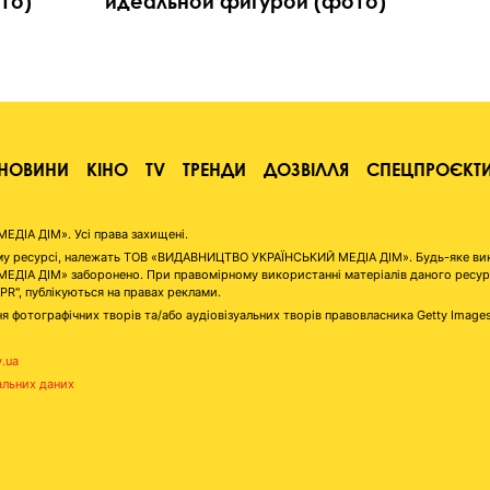
то)
идеальной фигурой (фото)
НОВИНИ
КІНО
TV
ТРЕНДИ
ДОЗВІЛЛЯ
СПЕЦПРОЄКТ
ІА ДІМ». Усі права захищені.
аному ресурсі, належать ТОВ «ВИДАВНИЦТВО УКРАЇНСЬКИЙ МЕДІА ДІМ». Будь-яке ви
А ДІМ» заборонено. При правомірному використанні матеріалів даного ресурсу 
"PR", публікуються на правах реклами.
я фотографічних творів та/або аудіовізуальних творів правовласника Getty Image
v.ua
альних даних