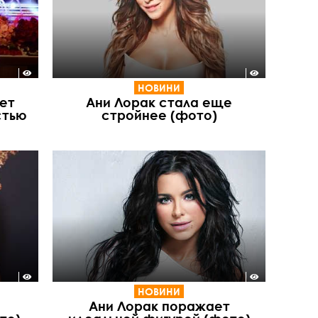
НОВИНИ
ет
Ани Лорак стала еще
стью
стройнее (фото)
НОВИНИ
Ани Лорак поражает