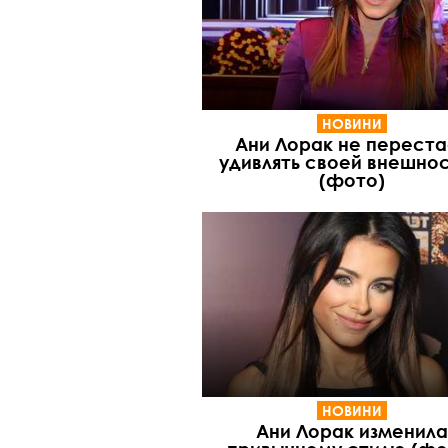
НОВИНИ
Ани Лорак не переста
удивлять своей внешно
(фото)
НОВИНИ
Ани Лорак изменила