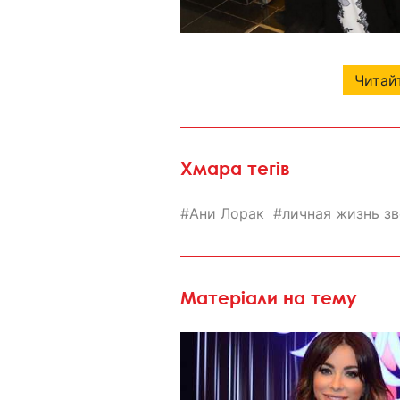
Читайт
Хмара тегів
Ани Лорак
личная жизнь зв
Матеріали на тему