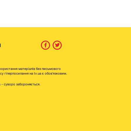
И
користання матеріалів без письмового
гіперпосилання на tv.ua є обов'язковим.
s - суворо забороняється.