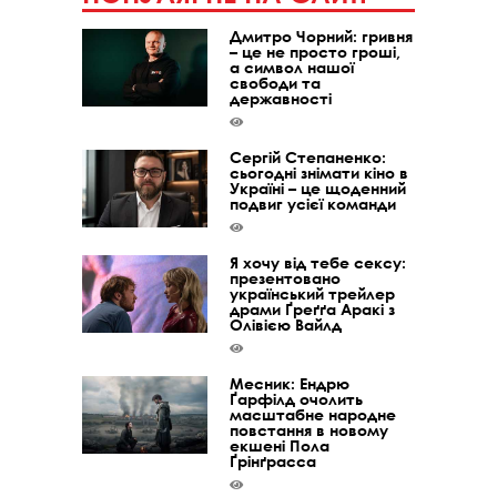
Дмитро Чорний: гривня
– це не просто гроші,
а символ нашої
свободи та
державності
Сергій Степаненко:
сьогодні знімати кіно в
Україні – це щоденний
подвиг усієї команди
Я хочу від тебе сексу:
презентовано
український трейлер
драми Ґреґґа Аракі з
Олівією Вайлд
Месник: Ендрю
Ґарфілд очолить
масштабне народне
повстання в новому
екшені Пола
Ґрінґрасса