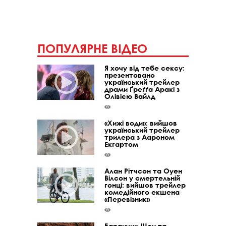
ПОПУЛЯРНЕ ВІДЕО
Я хочу від тебе сексу:
презентовано
український трейлер
драми Ґреґґа Аракі з
Олівією Вайлд
«Хижі води»: вийшов
український трейлер
трилера з Аароном
Екгартом
Алан Рітчсон та Оуен
Вілсон у смертельній
гонці: вийшов трейлер
комедійного екшена
«Перевізник»
Баранчик Шон та