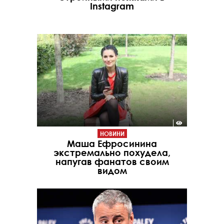
Instagram
НОВИНИ
Маша Ефросинина
экстремально похудела,
напугав фанатов своим
видом