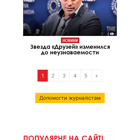
НОВИНИ
Звезда «Друзей» изменился
до неузнаваемости
1
2
3
4
5
»
Допомогти журналістам
ПОПУЛЯРНЕ НА САЙТІ