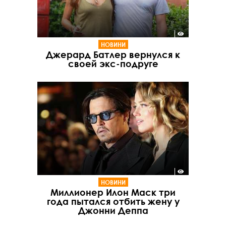
НОВИНИ
Джерард Батлер вернулся к
своей экс-подруге
НОВИНИ
Миллионер Илон Маск три
года пытался отбить жену у
Джонни Деппа