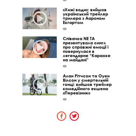
«Хижі води»: вийшов
український трейлер
трилера з Аароном
Екгартом
Співачка NE TA
презентувала сингл
про справжні емоції і
повернулася в
легендарне “Караоке
на майдані”
Алан Рітчсон та Оуен
Вілсон у смертельній
гонці: вийшов трейлер
комедійного екшена
«Перевізник»