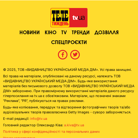
НОВИНИ
КІНО
TV
ТРЕНДИ
ДОЗВІЛЛЯ
СПЕЦПРОЄКТИ
© 2025, ТОВ «ВИДАВНИЦТВО УКРАЇНСЬКИЙ МЕДІА ДІМ». Усі права захищені.
Всі права на матеріали, опубліковані на даному ресурсі, належать ТОВ
«ВИДАВНИЦТВО УКРАЇНСЬКИЙ МЕДІА ДІМ». Будь-яке використання
матеріалів без письмового дозволу ТОВ «ВИДАВНИЦТВО УКРАЇНСЬКИЙ МЕДІА
ДІМ» заборонено. При правомірному використанні матеріалів даного ресурсу
гіперпосилання на tv.ua є обов'язковим. Матеріали, що позначені знаками
"Реклама", "PR", публікуються на правах реклами.
Будь-яке копіювання, передрук та відтворення фотографічних творів та/або
аудіовізуальних творів правовласника Getty Images - суворо забороняється.
E-mail редакції:
info@tv.ua
Головний редактор Олександр Ківа:
a.kiva@tv.ua
Політика у сфері конфіденційності та персональних даних
Угода користувача