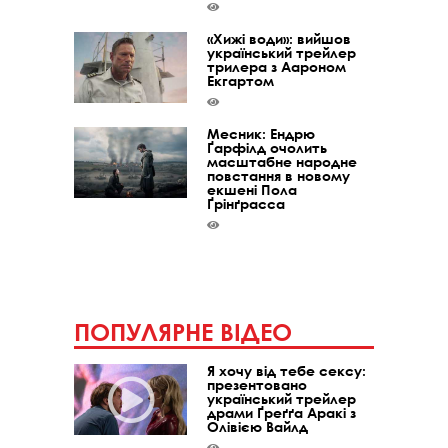
«Хижі води»: вийшов
український трейлер
трилера з Аароном
Екгартом
Месник: Ендрю
Ґарфілд очолить
масштабне народне
повстання в новому
екшені Пола
Ґрінґрасса
ПОПУЛЯРНЕ ВІДЕО
Я хочу від тебе сексу:
презентовано
український трейлер
драми Ґреґґа Аракі з
Олівією Вайлд