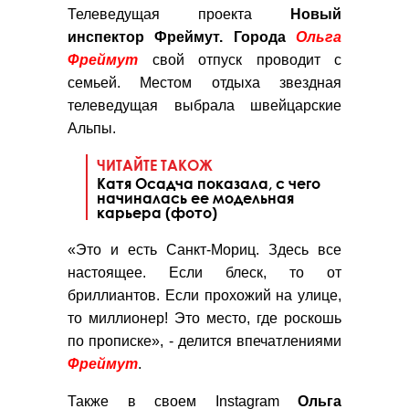
Телеведущая проекта
Новый
инспектор Фреймут. Города
Ольга
Фреймут
свой отпуск проводит с
семьей. Местом отдыха звездная
телеведущая выбрала швейцарские
Альпы.
ЧИТАЙТЕ ТАКОЖ
Катя Осадча показала, с чего
начиналась ее модельная
карьера (фото)
«Это и есть Санкт-Мориц. Здесь все
настоящее. Если блеск, то от
бриллиантов. Если прохожий на улице,
то миллионер! Это место, где роскошь
по прописке», - делится впечатлениями
Фреймут
.
Также в своем Instagram
Ольга