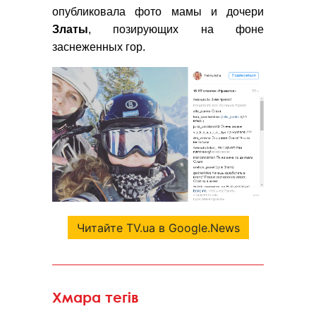
опубликовала фото мамы и дочери
Златы
, позирующих на фоне
заснеженных гор.
Читайте TV.ua в Google.News
Хмара тегів