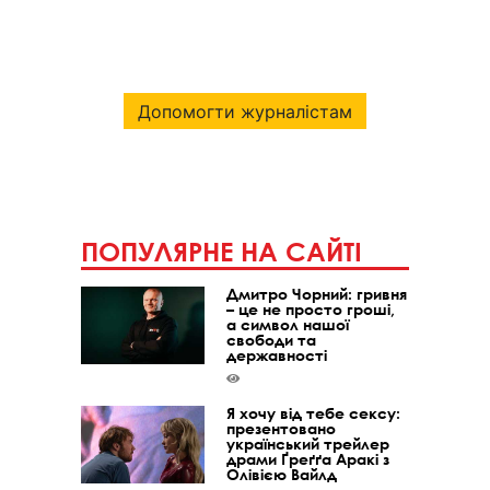
Допомогти журналістам
ПОПУЛЯРНЕ НА САЙТІ
Дмитро Чорний: гривня
– це не просто гроші,
а символ нашої
свободи та
державності
Я хочу від тебе сексу:
презентовано
український трейлер
драми Ґреґґа Аракі з
Олівією Вайлд