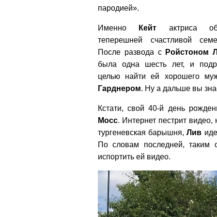
пародией».
Именно
Кейт
актриса об
теперешней счастливой сем
После развода с
Ройстоном
была одна шесть лет, и подр
целью найти ей хорошего му
Гарднером
. Ну а дальше вы зна
Кстати, свой 40-й день рожде
Мосс
. Интернет пестрит видео,
тургеневская барышня,
Лив
иде
По словам последней, таким 
испортить ей видео.