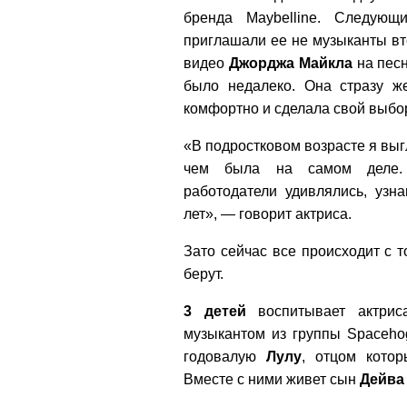
бренда Maybelline. Следую
приглашали ее не музыканты в
видео
Джорджа
Майкла
на песн
было недалеко. Она стразу ж
комфортно и сделала свой выбор
«В подростковом возрасте я выг
чем была на самом деле.
работодатели удивлялись, узна
лет», — говорит актриса.
Зато сейчас все происходит с 
берут.
3 детей
воспитывает актрис
музыкантом из группы Spaceh
годовалую
Лулу
, отцом кото
Вместе с ними живет сын
Дейва