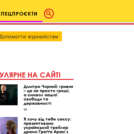
СПЕЦПРОЄКТИ
Допомогти журналістам
УЛЯРНЕ НА САЙТІ
Дмитро Чорний: гривня
– це не просто гроші,
а символ нашої
свободи та
державності
Я хочу від тебе сексу:
презентовано
український трейлер
драми Ґреґґа Аракі з