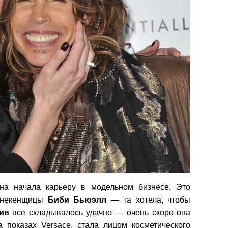
она начала карьеру в модельном бизнесе. Это
анекенщицы
Биби
Бьюэлл
— та хотела, чтобы
ив
все складывалось удачно — очень скоро она
 показах Versace, стала лицом косметического