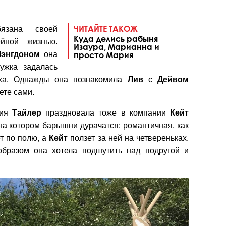
ЧИТАЙТЕ ТАКОЖ
язана своей
Куда делись рабыня
ейной жизнью.
Изаура, Марианна и
Лэнгдоном
она
просто Мария
ужка задалась
жа. Однажды она познакомила
Лив
с
Дейвом
ете сами.
ния
Тайлер
праздновала тоже в компании
Кейт
 на котором барышни дурачатся: романтичная, как
т по полю, а
Кейт
ползет за ней на четвереньках.
образом она хотела подшутить над подругой и