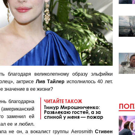
сть благодаря великолепному образу эльфийки
олец», актрисе
Лив Тайлер
исполнилось 40 лет.
 значение в ее жизни?
ЧИТАЙТЕ ТАКОЖ
ень благодарна
ПОП
Тимур Мирошниченко:
американский
Развлекаю гостей, а за
то заменил ей
спиной у меня — пожар
ал ее и любил.
апа не он, а вокалист группы Aerosmith
Стивен