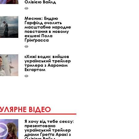
Олівією Вайлд
Месник: Ендрю
Ґарфілд очолить
масштабне народне
повстання в новому
екшені Пола
Ґрінґрасса
«Хижі води»: вийшов
український трейлер
трилера з Аароном
Екгартом
УЛЯРНЕ ВІДЕО
Я хочу від тебе сексу:
презентовано
український трейлер
драми Ґреґґа Аракі з
Олівією Вайлд