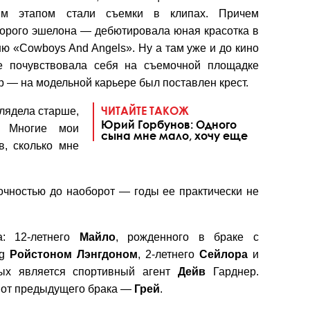
щим этапом стали съемки в клипах. Причем
торого эшелона — дебютировала юная красотка в
ю «Cowboys And Angels». Ну а там уже и до кино
е почувствовала себя на съемочной площадке
 — на модельной карьере был поставлен крест.
ЧИТАЙТЕ ТАКОЖ
лядела старше,
Юрий Горбунов: Одного
 Многие мои
сына мне мало, хочу еще
в, сколько мне
точностью до наоборот — годы ее практически не
а: 12-летнего
Майло
, рожденного в браке с
og
Ройстоном
Лэнгдоном
, 2-летнего
Сейлора
и
рых является спортивный агент
Дейв
Гарднер.
от предыдущего брака —
Грей
.