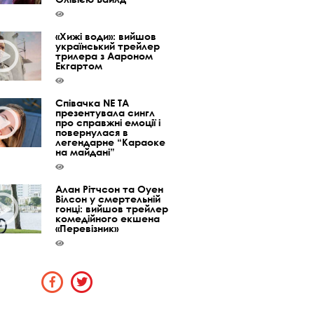
«Хижі води»: вийшов
український трейлер
трилера з Аароном
Екгартом
Співачка NE TA
презентувала сингл
про справжні емоції і
повернулася в
легендарне “Караоке
на майдані”
Алан Рітчсон та Оуен
Вілсон у смертельній
гонці: вийшов трейлер
комедійного екшена
«Перевізник»