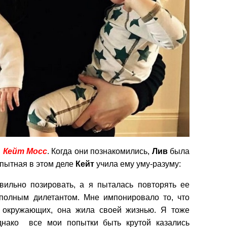
и
Кейт
Мосс
. Когда они познакомились,
Лив
была
пытная в этом деле
Кейт
учила ему уму-разуму:
вильно позировать, а я пыталась повторять ее
полным дилетантом. Мне импонировало то, что
 окружающих, она жила своей жизнью. Я тоже
однако все мои попытки быть крутой казались