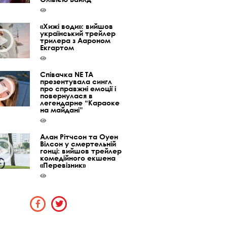
«Хижі води»: вийшов
український трейлер
трилера з Аароном
Екгартом
Співачка NE TA
презентувала сингл
про справжні емоції і
повернулася в
легендарне “Караоке
на майдані”
Алан Рітчсон та Оуен
Вілсон у смертельній
гонці: вийшов трейлер
комедійного екшена
«Перевізник»