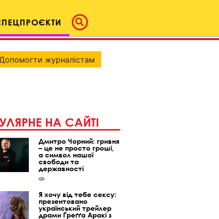
СПЕЦПРОЄКТИ
Допомогти журналістам
УЛЯРНЕ НА САЙТІ
Дмитро Чорний: гривня
– це не просто гроші,
а символ нашої
свободи та
державності
Я хочу від тебе сексу:
презентовано
український трейлер
драми Ґреґґа Аракі з