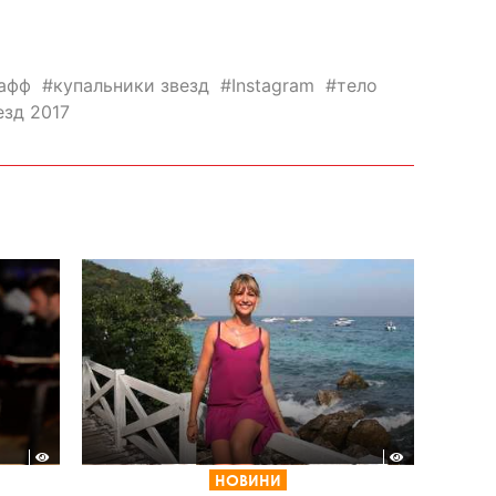
афф
купальники звезд
Instagram
тело
езд 2017
НОВИНИ