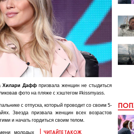
а
Хилари Дафф
призвала женщин не стыдиться
ликовав фото на пляже с хэштегом #kissmyass.
ПОП
альнике с отпуска, который проводит со своим 5-
йях. Звезда призвала женщин всех возрастов
гими и начать гордиться своим телом.
ЧИТАЙТЕ ТАКОЖ
имени молодых