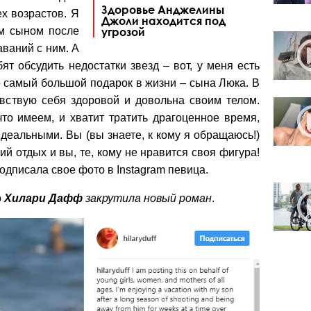
Здоровье Анджелины
х возрастов. Я
Джоли находится под
м сыном после
угрозой
аваний с ним. А
т обсудить недостатки звезд – вот, у меня есть
е самый большой подарок в жизни – сына Люка. В
увствую себя здоровой и довольна своим телом.
что имеем, и хватит тратить драгоценное время,
деальными. Вы (вы знаете, к кому я обращаюсь!)
ий отдых и вы, те, кому не нравится своя фигура!
одписала свое фото в Instagram певица.
о
Хилари Дафф
закрутила новый роман
.