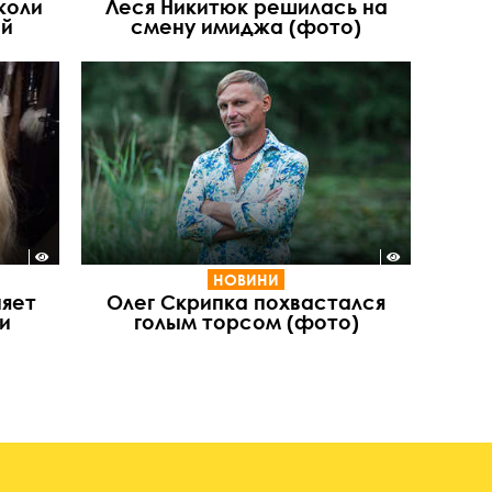
жоли
Леся Никитюк решилась на
ой
смену имиджа (фото)
НОВИНИ
няет
Олег Скрипка похвастался
и
голым торсом (фото)