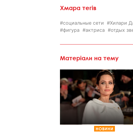
Хмара тегів
социальные сети
Хилари Д
фигура
актриса
отдых зв
Матеріали на тему
НОВИНИ