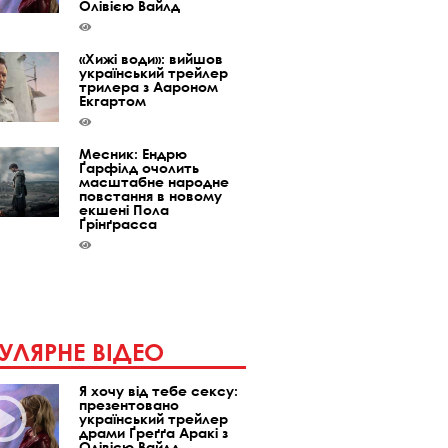
Олівією Вайлд
«Хижі води»: вийшов
український трейлер
трилера з Аароном
Екгартом
Месник: Ендрю
Ґарфілд очолить
масштабне народне
повстання в новому
екшені Пола
Ґрінґрасса
УЛЯРНЕ ВІДЕО
Я хочу від тебе сексу:
презентовано
український трейлер
драми Ґреґґа Аракі з
Олівією Вайлд