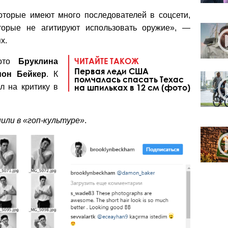
которые имеют много последователей в соцсети,
торые не агитируют использовать оружие», —
х.
ЧИТАЙТЕ ТАКОЖ
фото
Бруклина
Первая леди США
мон Бейкер
. К
помчалась спасать Техас
л на критику в
на шпильках в 12 см (фото)
или в «гоп-культуре»
.