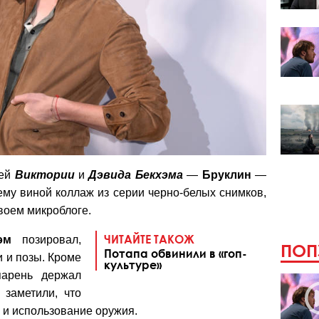
лей
Виктории
и
Дэвида Бекхэма
—
Бруклин
—
ему виной коллаж из серии черно-белых снимков,
воем микроблоге.
ЧИТАЙТЕ ТАКОЖ
эм
позировал,
ПОП
Потапа обвинили в «гоп-
 и позы. Кроме
культуре»
парень держал
заметили, что
 и использование оружия.