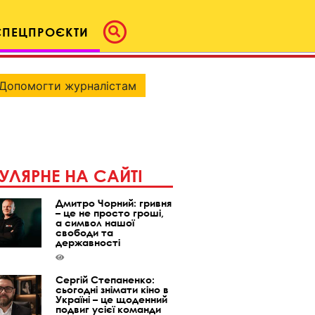
СПЕЦПРОЄКТИ
Допомогти журналістам
УЛЯРНЕ НА САЙТІ
Дмитро Чорний: гривня
– це не просто гроші,
а символ нашої
свободи та
державності
Сергій Степаненко:
сьогодні знімати кіно в
Україні – це щоденний
подвиг усієї команди