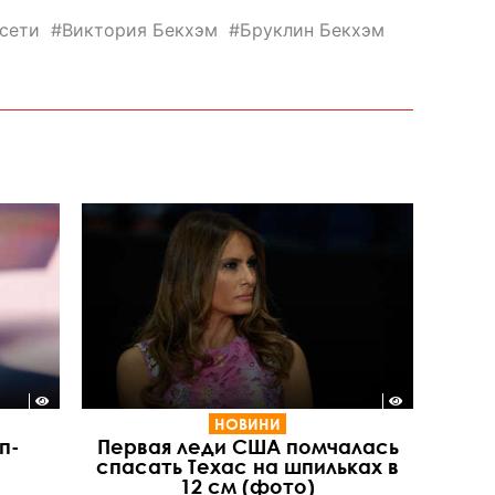
сети
Виктория Бекхэм
Бруклин Бекхэм
НОВИНИ
п-
Первая леди США помчалась
спасать Техас на шпильках в
12 см (фото)