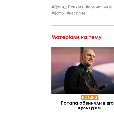
Дэвид Бекхэм
социальные 
фото
насилие
Матеріали на тему
НОВИНИ
Потапа обвинили в «го
культуре»