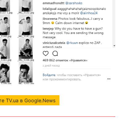
е TV.ua в Google.News