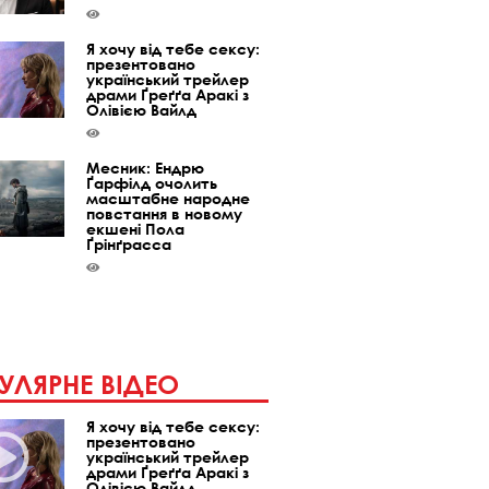
Я хочу від тебе сексу:
презентовано
український трейлер
драми Ґреґґа Аракі з
Олівією Вайлд
Месник: Ендрю
Ґарфілд очолить
масштабне народне
повстання в новому
екшені Пола
Ґрінґрасса
УЛЯРНЕ ВІДЕО
Я хочу від тебе сексу:
презентовано
український трейлер
драми Ґреґґа Аракі з
Олівією Вайлд