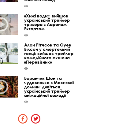
«Хижі води»: вийшов
український трейлер
трилера з Аароном
Екгартом
Алан Рітчсон та Оуен
Вілсон у смертельній
гонці: вийшов трейлер
комедійного екшена
«Перевізник»
Баранчик Шон та
чудовисько з Мохнявої
долини: дивіться
український трейлер
анімаційної комедії