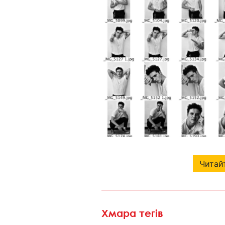
Читайт
Хмара тегів