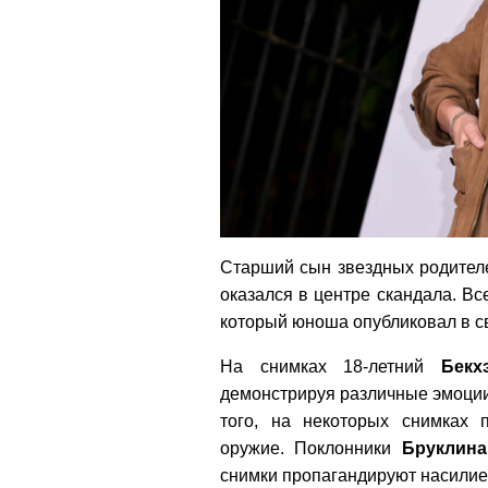
Старший сын звездных родите
оказался в центре скандала. Вс
который юноша опубликовал в с
На снимках 18-летний
Бекх
демонстрируя различные эмоции
того, на некоторых снимках 
оружие. Поклонники
Бруклина
снимки пропагандируют насилие