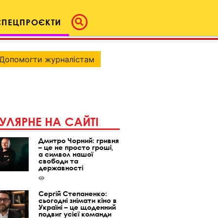
СПЕЦПРОЄКТИ
Допомогти журналістам
УЛЯРНЕ НА САЙТІ
Дмитро Чорний: гривня
– це не просто гроші,
а символ нашої
свободи та
державності
Сергій Степаненко:
сьогодні знімати кіно в
Україні – це щоденний
подвиг усієї команди