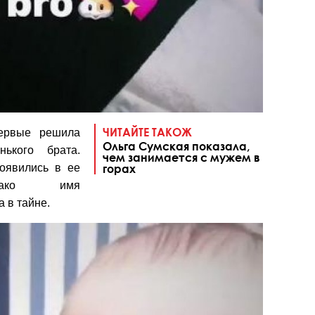
ЧИТАЙТЕ ТАКОЖ
первые решила
Ольга Сумская показала,
нького брата.
чем занимается с мужем в
оявились в ее
горах
днако и
мя
 в тайне.