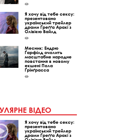
Я хочу від тебе сексу:
презентовано
український трейлер
драми Ґреґґа Аракі з
Олівією Вайлд
Месник: Ендрю
Ґарфілд очолить
масштабне народне
повстання в новому
екшені Пола
Ґрінґрасса
УЛЯРНЕ ВІДЕО
Я хочу від тебе сексу:
презентовано
український трейлер
драми Ґреґґа Аракі з
Олівією Вайлд