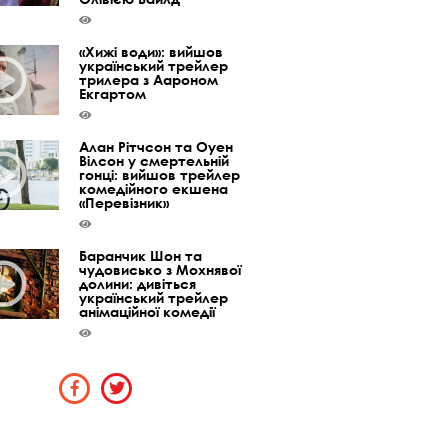
«Хижі води»: вийшов
український трейлер
трилера з Аароном
Екгартом
Алан Рітчсон та Оуен
Вілсон у смертельній
гонці: вийшов трейлер
комедійного екшена
«Перевізник»
Баранчик Шон та
чудовисько з Мохнявої
долини: дивіться
український трейлер
анімаційної комедії