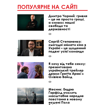
ПОПУЛЯРНЕ НА САЙТІ
Дмитро Чорний: гривня
– це не просто гроші,
а символ нашої
свободи та
державності
Сергій Степаненко:
сьогодні знімати кіно в
Україні – це щоденний
подвиг усієї команди
Я хочу від тебе сексу:
презентовано
український трейлер
драми Ґреґґа Аракі з
Олівією Вайлд
Месник: Ендрю
Ґарфілд очолить
масштабне народне
повстання в новому
екшені Пола