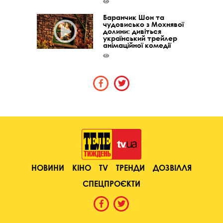
Баранчик Шон та
чудовисько з Мохнявої
долини: дивіться
український трейлер
анімаційної комедії
НОВИНИ
КІНО
TV
ТРЕНДИ
ДОЗВІЛЛЯ
СПЕЦПРОЄКТИ