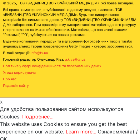
© 2025, ТОВ «ВИДАВНИЦТВО УКРАЇНСЬКИЙ МЕДІА ДІМ». Усі права захищені.
Всі права на матеріали, опубліковані на даному ресурсі, належать ТОВ
«ВИДАВНИЦТВО УКРАЇНСЬКИЙ МЕДІА ДІМ». Будь-яке використання
матеріалів без письмового дозволу ТОВ «ВИДАВНИЦТВО УКРАЇНСЬКИЙ МЕДІА
ДІМ» заборонено. При правомірному використанні матеріалів даного ресурсу
гіперпосилання на tv.ua є обов'язковим. Матеріали, що позначені знаками
"Реклама", "PR", публікуються на правах реклами.
Будь-яке копіювання, передрук та відтворення фотографічних творів та/або
аудіовізуальних творів правовласника Getty Images - суворо забороняється.
E-mail редакції:
info@tv.ua
Головний редактор Олександр Ківа:
a.kiva@tv.ua
Політика у сфері конфіденційності та персональних даних
Угода користувача
Про нас
Редакція сайту
x
Для удобства пользования сайтом используются
Cookies.
Подробнее...
This website uses Cookies to ensure you get the best
experience on our website.
Learn more...
Ознакомлен(а) /
OK