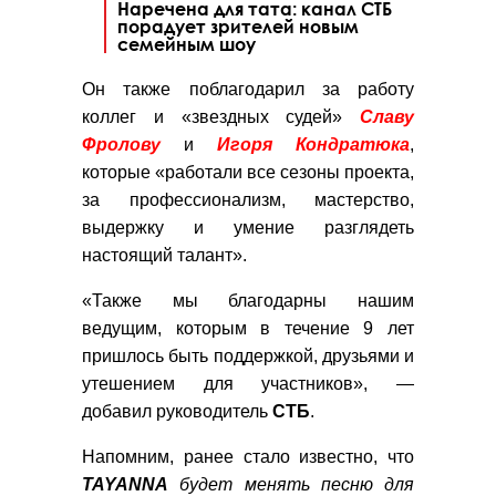
Наречена для тата: канал СТБ
порадует зрителей новым
семейным шоу
Он также поблагодарил за работу
коллег и «звездных судей»
Славу
Фролову
и
Игоря Кондратюка
,
которые «работали все сезоны проекта,
за профессионализм, мастерство,
выдержку и умение разглядеть
настоящий талант».
«Также мы благодарны нашим
ведущим, которым в течение 9 лет
пришлось быть поддержкой, друзьями и
утешением для участников», —
добавил руководитель
СТБ
.
Напомним, ранее стало известно, что
TAYANNA
будет менять песню для