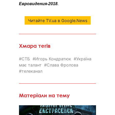
Евровидения-2018
.
Читайте TV.ua в Google.News
Хмара тегів
СТБ
Игорь Кондратюк
Україна
має талант
Слава Фролова
телеканал
Матеріали на тему