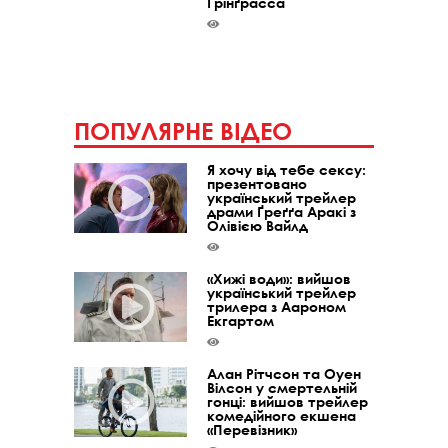
Ґрінґрасса
ПОПУЛЯРНЕ ВІДЕО
Я хочу від тебе сексу:
презентовано
український трейлер
драми Ґреґґа Аракі з
Олівією Вайлд
«Хижі води»: вийшов
український трейлер
трилера з Аароном
Екгартом
Алан Рітчсон та Оуен
Вілсон у смертельній
гонці: вийшов трейлер
комедійного екшена
«Перевізник»