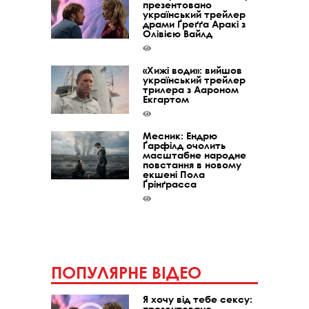
презентовано
український трейлер
драми Ґреґґа Аракі з
Олівією Вайлд
«Хижі води»: вийшов
український трейлер
трилера з Аароном
Екгартом
Месник: Ендрю
Ґарфілд очолить
масштабне народне
повстання в новому
екшені Пола
Ґрінґрасса
ПОПУЛЯРНЕ ВІДЕО
Я хочу від тебе сексу:
презентовано