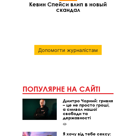
Кевин Спейси влип в новый
скандал
Допомогти журналістам
ПОПУЛЯРНЕ НА САЙТІ
Дмитро Чорний: гривня
– це не просто гроші,
а символ нашої
свободи та
державності
Я хочу від тебе сексу: