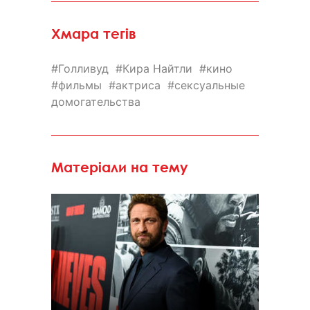
Хмара тегів
Голливуд
Кира Найтли
кино
фильмы
актриса
сексуальные
домогательства
Матеріали на тему