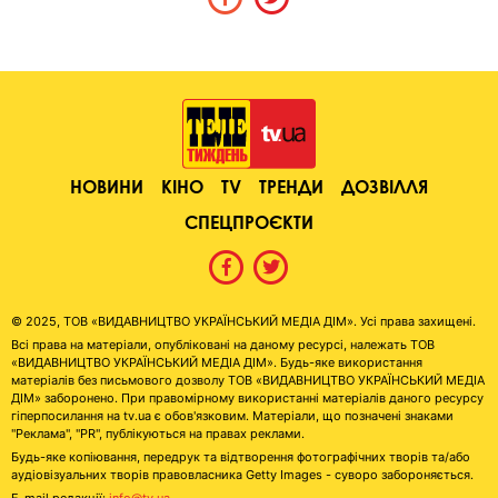
НОВИНИ
КІНО
TV
ТРЕНДИ
ДОЗВІЛЛЯ
СПЕЦПРОЄКТИ
© 2025, ТОВ «ВИДАВНИЦТВО УКРАЇНСЬКИЙ МЕДІА ДІМ». Усі права захищені.
Всі права на матеріали, опубліковані на даному ресурсі, належать ТОВ
«ВИДАВНИЦТВО УКРАЇНСЬКИЙ МЕДІА ДІМ». Будь-яке використання
матеріалів без письмового дозволу ТОВ «ВИДАВНИЦТВО УКРАЇНСЬКИЙ МЕДІА
ДІМ» заборонено. При правомірному використанні матеріалів даного ресурсу
гіперпосилання на tv.ua є обов'язковим. Матеріали, що позначені знаками
"Реклама", "PR", публікуються на правах реклами.
Будь-яке копіювання, передрук та відтворення фотографічних творів та/або
аудіовізуальних творів правовласника Getty Images - суворо забороняється.
E-mail редакції:
info@tv.ua