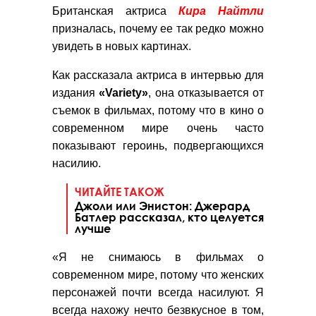
Британская актриса
Кира Найтли
призналась, почему ее так редко можно
увидеть в новых картинах.
Как рассказала актриса в интервью для
издания
«Variety»
, она отказывается от
съемок в фильмах, потому что в кино о
современном мире очень часто
показывают героинь, подвергающихся
насилию.
ЧИТАЙТЕ ТАКОЖ
Джоли или Энистон: Джерард
Батлер рассказал, кто целуется
лучше
«Я не снимаюсь в фильмах о
современном мире, потому что женских
персонажей почти всегда насилуют. Я
всегда нахожу нечто безвкусное в том,