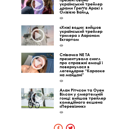
український трейлер
драми Ґреґґа Аракі з
Олівією Вайлд
«Хижі води»: вийшов
український трейлер
трилера з Аароном
Екгартом
Співачка NE TA
презентувала сингл
про справжні емоції і
повернулася в
легендарне “Караоке
на майдані”
Алан Рітчсон та Оуен
Вілсон у смертельній
гонці: вийшов трейлер
комедійного екшена
«Перевізник»