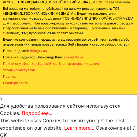
© 2025, ТОВ «ВИДАВНИЦТВО УКРАЇНСЬКИЙ МЕДІА ДІМ». Усі права захищені.
Всі права на матеріали, опубліковані на даному ресурсі, належать ТОВ
«ВИДАВНИЦТВО УКРАЇНСЬКИЙ МЕДІА ДІМ». Будь-яке використання
матеріалів без письмового дозволу ТОВ «ВИДАВНИЦТВО УКРАЇНСЬКИЙ МЕДІА
ДІМ» заборонено. При правомірному використанні матеріалів даного ресурсу
гіперпосилання на tv.ua є обов'язковим. Матеріали, що позначені знаками
"Реклама", "PR", публікуються на правах реклами.
Будь-яке копіювання, передрук та відтворення фотографічних творів та/або
аудіовізуальних творів правовласника Getty Images - суворо забороняється.
E-mail редакції:
info@tv.ua
Головний редактор Олександр Ківа:
a.kiva@tv.ua
Політика у сфері конфіденційності та персональних даних
Угода користувача
Про нас
Редакція сайту
x
Для удобства пользования сайтом используются
Cookies.
Подробнее...
This website uses Cookies to ensure you get the best
experience on our website.
Learn more...
Ознакомлен(а) /
OK