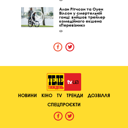
Алан Рітчсон та Оуен
Вілсон у смертельній
гонці: вийшов трейлер
комедійного екшена
«Перевізник»
НОВИНИ
КІНО
TV
ТРЕНДИ
ДОЗВІЛЛЯ
СПЕЦПРОЄКТИ