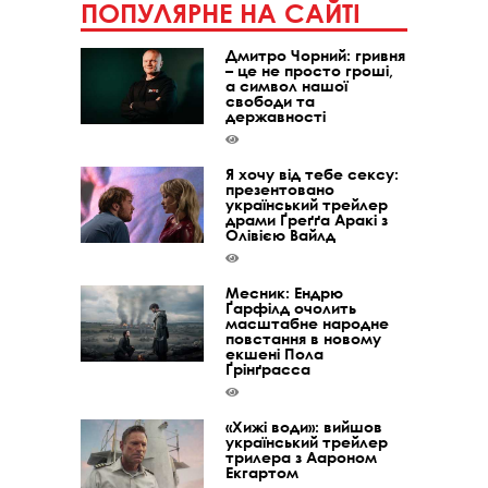
ПОПУЛЯРНЕ НА САЙТІ
Дмитро Чорний: гривня
– це не просто гроші,
а символ нашої
свободи та
державності
Я хочу від тебе сексу:
презентовано
український трейлер
драми Ґреґґа Аракі з
Олівією Вайлд
Месник: Ендрю
Ґарфілд очолить
масштабне народне
повстання в новому
екшені Пола
Ґрінґрасса
«Хижі води»: вийшов
український трейлер
трилера з Аароном
Екгартом