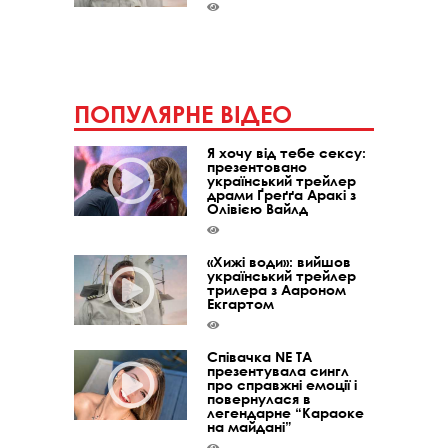
ПОПУЛЯРНЕ ВІДЕО
Я хочу від тебе сексу:
презентовано
український трейлер
драми Ґреґґа Аракі з
Олівією Вайлд
«Хижі води»: вийшов
український трейлер
трилера з Аароном
Екгартом
Співачка NE TA
презентувала сингл
про справжні емоції і
повернулася в
легендарне “Караоке
на майдані”