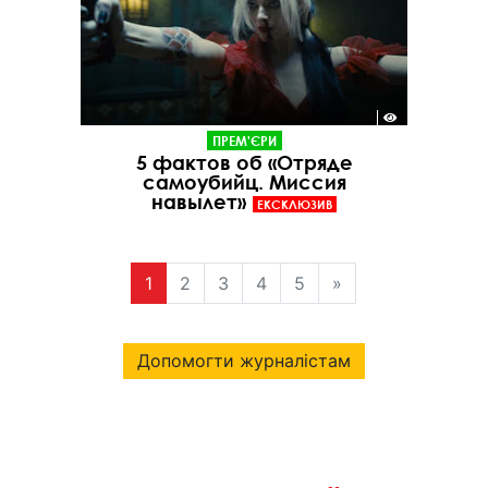
ПРЕМ'ЄРИ
5 фактов об «Отряде
самоубийц. Миссия
навылет»
ЕКСКЛЮЗИВ
1
2
3
4
5
»
Допомогти журналістам