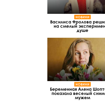
НОВИНИ
Василиса Фролова реши
на смелый эксперимен
душе
НОВИНИ
Беременная Алена Шопт
показала веселый сним
мужем