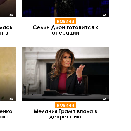
НОВИНИ
лась
Селин Дион готовится к
т в
операции
НОВИНИ
енко
Мелания Трамп впала в
ок с
депрессию