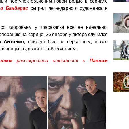
ный поступок объясним новой ролью в сериале
о Бандерас
сыграл легендарного художника в
 со здоровьем у красавчика все не идеально.
перацию на сердце. 26 января у актера случился
ам
Антонио
, приступ был не серьезным, и все
клонницы, вздохните с облегчением.
итюк
рассекретила отношения с
Павлом