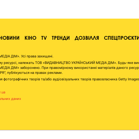
НОВИНИ
КІНО
TV
ТРЕНДИ
ДОЗВІЛЛЯ
СПЕЦПРОЄКТ
ІА ДІМ». Усі права захищені.
аному ресурсі, належать ТОВ «ВИДАВНИЦТВО УКРАЇНСЬКИЙ МЕДІА ДІМ». Будь-яке ви
А ДІМ» заборонено. При правомірному використанні матеріалів даного ресурсу 
"PR", публікуються на правах реклами.
я фотографічних творів та/або аудіовізуальних творів правовласника Getty Image
v.ua
альних даних