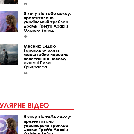
Я хочу від тебе сексу:
презентовано
український трейлер
драми Ґреґґа Аракі з
Олівією Вайлд
Месник: Ендрю
Ґарфілд очолить
масштабне народне
повстання в новому
екшені Пола
Ґрінґрасса
УЛЯРНЕ ВІДЕО
Я хочу від тебе сексу:
презентовано
український трейлер
драми Ґреґґа Аракі з
Олівією Вайлд