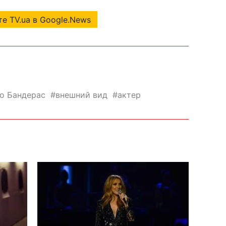
е TV.ua в Google.News
о Бандерас
внешний вид
актер