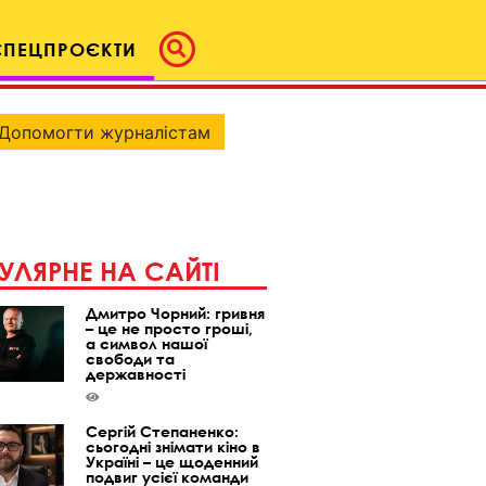
СПЕЦПРОЄКТИ
Допомогти журналістам
УЛЯРНЕ НА САЙТІ
Дмитро Чорний: гривня
– це не просто гроші,
а символ нашої
свободи та
державності
Сергій Степаненко:
сьогодні знімати кіно в
Україні – це щоденний
подвиг усієї команди