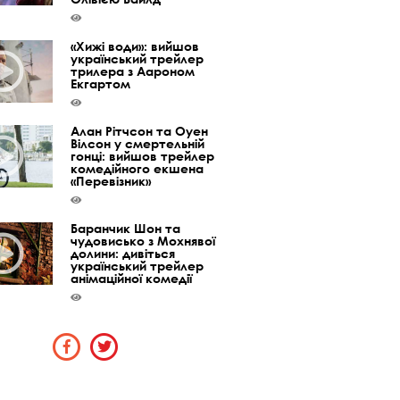
«Хижі води»: вийшов
український трейлер
трилера з Аароном
Екгартом
Алан Рітчсон та Оуен
Вілсон у смертельній
гонці: вийшов трейлер
комедійного екшена
«Перевізник»
Баранчик Шон та
чудовисько з Мохнявої
долини: дивіться
український трейлер
анімаційної комедії