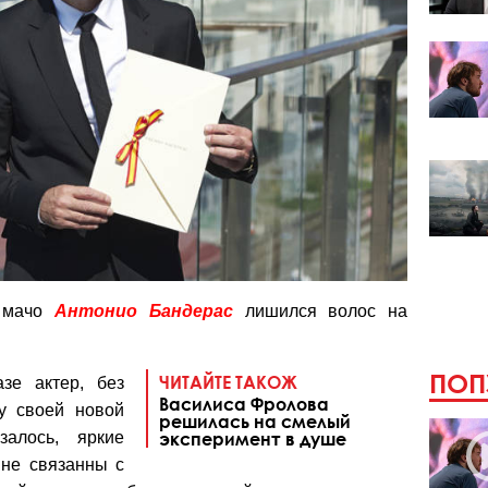
й мачо
Антонио
Бандерас
лишился волос на
ПОП
ЧИТАЙТЕ ТАКОЖ
зе актер, без
Василиса Фролова
у своей новой
решилась на смелый
алось, яркие
эксперимент в душе
не связанны с