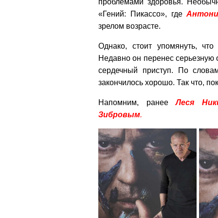
проблемами здоровья. Необыч
«Гений: Пикассо», где
Антони
зрелом возрасте.
Однако, стоит упомянуть, что
Недавно он перенес серьезную о
сердечный приступ. По слов
закончилось хорошо. Так что, по
Напомним, ранее
Леся
Ник
Зибровым
.