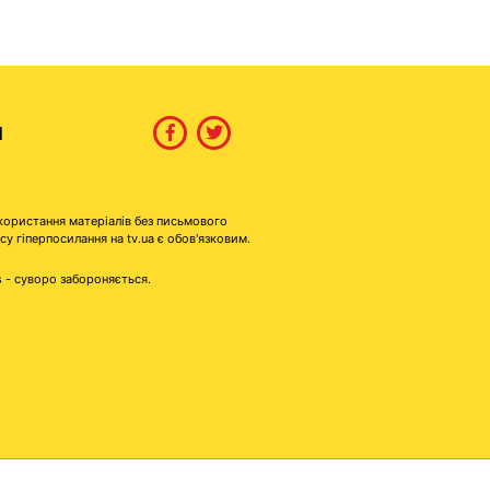
И
користання матеріалів без письмового
гіперпосилання на tv.ua є обов'язковим.
s - суворо забороняється.