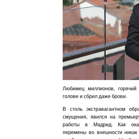
Любимец миллионов, горячи
голове и сбрил даже брови.
В столь экстравагантном обра
смущения, явился на премьер
работы в Мадрид. Как оказ
перемены во внешности никак 