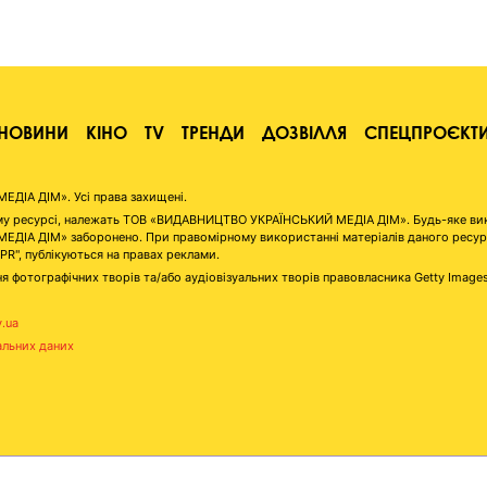
НОВИНИ
КІНО
TV
ТРЕНДИ
ДОЗВІЛЛЯ
СПЕЦПРОЄКТ
ІА ДІМ». Усі права захищені.
аному ресурсі, належать ТОВ «ВИДАВНИЦТВО УКРАЇНСЬКИЙ МЕДІА ДІМ». Будь-яке ви
А ДІМ» заборонено. При правомірному використанні матеріалів даного ресурсу 
"PR", публікуються на правах реклами.
я фотографічних творів та/або аудіовізуальних творів правовласника Getty Image
v.ua
альних даних