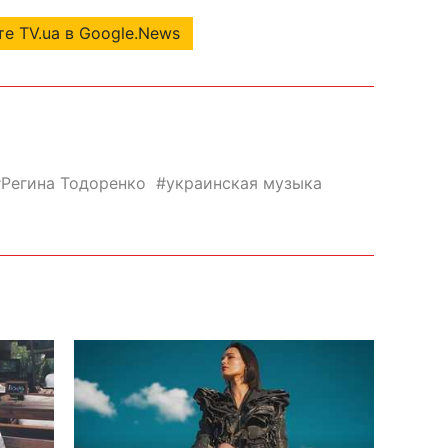
е TV.ua в Google.News
Регина Тодоренко
украинская музыка