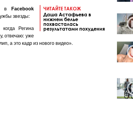
ЧИТАЙТЕ ТАКОЖ
це в
Facebook
Даша Астафьева в
лужбы звезды:
нижнем белье
похвасталась
 когда Регина
результатами похудения
у, отвечаю: уже
ип, а это кадр из нового видео».