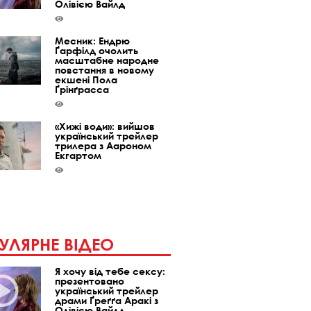
Олівією Вайлд
Месник: Ендрю
Ґарфілд очолить
масштабне народне
повстання в новому
екшені Пола
Ґрінґрасса
«Хижі води»: вийшов
український трейлер
трилера з Аароном
Екгартом
УЛЯРНЕ ВІДЕО
Я хочу від тебе сексу:
презентовано
український трейлер
драми Ґреґґа Аракі з
Олівією Вайлд