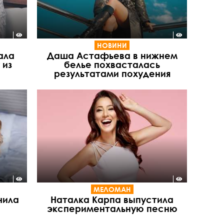
НОВИНИ
ала
Даша Астафьева в нижнем
 из
белье похвасталась
результатами похудения
МЕЛОМАН
чила
Наталка Карпа выпустила
экспериментальную песню