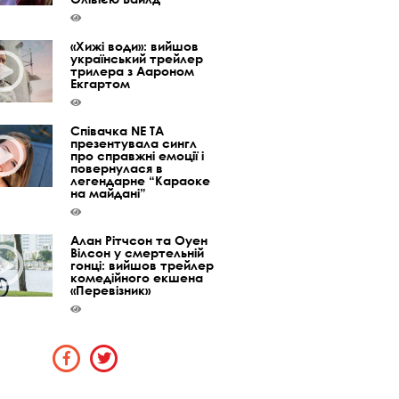
«Хижі води»: вийшов
український трейлер
трилера з Аароном
Екгартом
Співачка NE TA
презентувала сингл
про справжні емоції і
повернулася в
легендарне “Караоке
на майдані”
Алан Рітчсон та Оуен
Вілсон у смертельній
гонці: вийшов трейлер
комедійного екшена
«Перевізник»