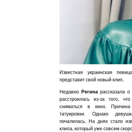
Известная украинская певи
представит свой новый клип.
Недавно
Регина
рассказала о 
расстроилась из-за того, чт
сниматься в кино. Причи
татуировки. Однако деву
печалилась. На днях стало из
клипа, который уже совсем скоро