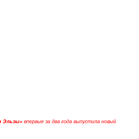
н Эльзы»
впервые за два года выпустила новый