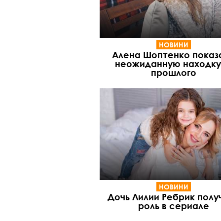
НОВИНИ
Алена Шоптенко показ
неожиданную находку
прошлого
НОВИНИ
Дочь Лилии Ребрик полу
роль в сериале