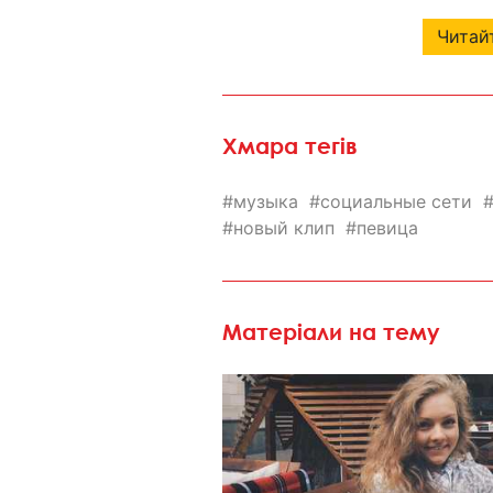
Читайт
Хмара тегів
музыка
социальные сети
новый клип
певица
Матеріали на тему