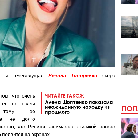
ца и телеведущая
Регина Тодоренко
скоро
ЧИТАЙТЕ ТАКОЖ
том, что очень
Алена Шоптенко показала
о ее не взяли
неожиданную находку из
ПОП
на тому — ее
прошлого
шка не долго
вестно, что
Регина
занимается съемкой нового
 появится на экранах.