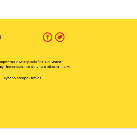
И
користання матеріалів без письмового
гіперпосилання на tv.ua є обов'язковим.
s - суворо забороняється.