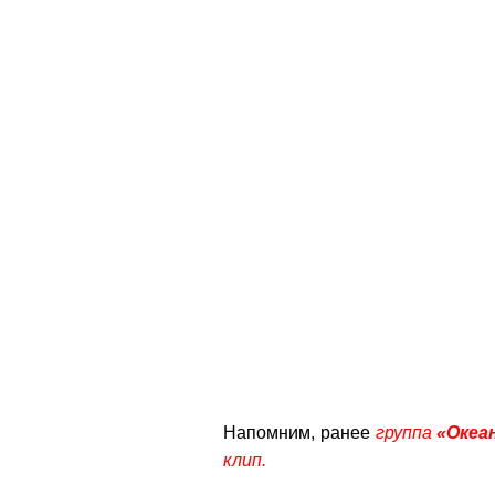
Напомним, ранее
группа
«Океа
клип.