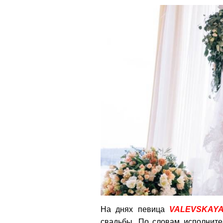
На днях певица
VALEVSKAY
свадьбы. По словам исполните