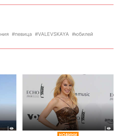
ния
певица
VALEVSKAYA
юбилей
НОВИНИ