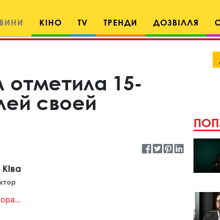
ВИНИ
КІНО
TV
ТРЕНДИ
ДОЗВІЛЛЯ
 отметила 15-
лей своей
ПОП
 КІва
ктор
ора...