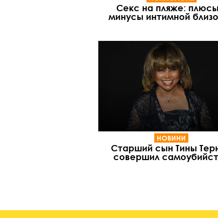
Секс на пляже: плюсы
минусы интимной близ
НОВИНИ
Старший сын Тины Тер
совершил самоубийс