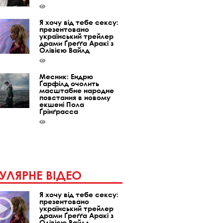
Я хочу від тебе сексу:
презентовано
український трейлер
драми Ґреґґа Аракі з
Олівією Вайлд
Месник: Ендрю
Ґарфілд очолить
масштабне народне
повстання в новому
екшені Пола
Ґрінґрасса
УЛЯРНЕ ВІДЕО
Я хочу від тебе сексу:
презентовано
український трейлер
драми Ґреґґа Аракі з
Олівією Вайлд