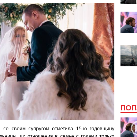
ПОП
A
со своим супругом отметила 15-ю годовщину
льницы, их отношения в семье с годами только