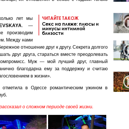
ЧИТАЙТЕ ТАКОЖ
колько лет мы
Секс на пляже: плюсы и
EVSKAYA
. —
минусы интимной
не производим
близости
ем. Между нами
 бережное отношение друг к другу. Секрета долгого
шать друг друга, стараться вместе преодолевать
компромисс. Муж — мой лучший друг, главный
анично благодарна ему за поддержку и считаю
агословением в жизни».
а отметила в Одессе романтическим ужином в
луб.
рассказал о сложном периоде своей жизни.