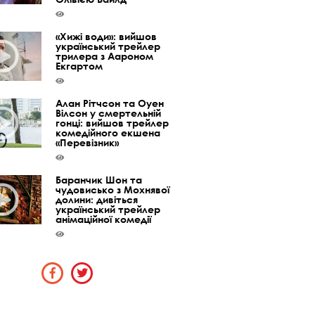
«Хижі води»: вийшов
український трейлер
трилера з Аароном
Екгартом
Алан Рітчсон та Оуен
Вілсон у смертельній
гонці: вийшов трейлер
комедійного екшена
«Перевізник»
Баранчик Шон та
чудовисько з Мохнявої
долини: дивіться
український трейлер
анімаційної комедії