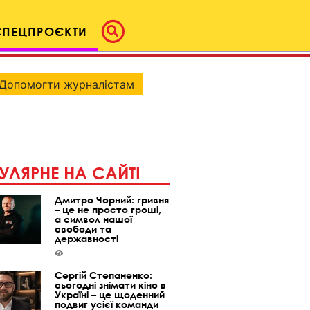
СПЕЦПРОЄКТИ
Допомогти журналістам
УЛЯРНЕ НА САЙТІ
Дмитро Чорний: гривня
– це не просто гроші,
а символ нашої
свободи та
державності
Сергій Степаненко:
сьогодні знімати кіно в
Україні – це щоденний
подвиг усієї команди