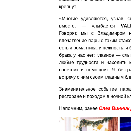
крепнут.
«Многие удивляются, узнав, с
вместе, — улыбается
VAL
Говорят, мы с Владимиром 
впечатление пары с таким стаж
есть и романтика, и нежность, и
брака у нас нет: главное — слы
любые трудности и находить 
советник и помощник. Я безгр
встречу с ним своим главным бл
Знаменательное событие пар
ресторане и походом в ночной к
Напомним, ранее
Олег Винник