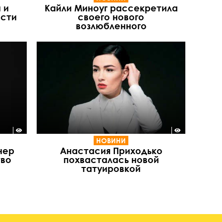
 и
Кайли Миноуг рассекретила
ости
своего нового
возлюбленного
НОВИНИ
нер
Анастасия Приходько
тво
похвасталась новой
татуировкой