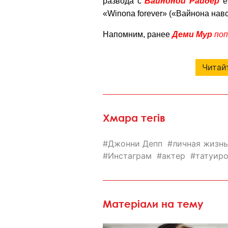
развода с
Вайноной Райдер
е
«Winona forever» («Вайнона навс
Напомним, ранее
Деми Мур
поп
Читайт
Хмара тегів
Джонни Депп
личная жизнь
Инстаграм
актер
татуиро
Матеріали на тему