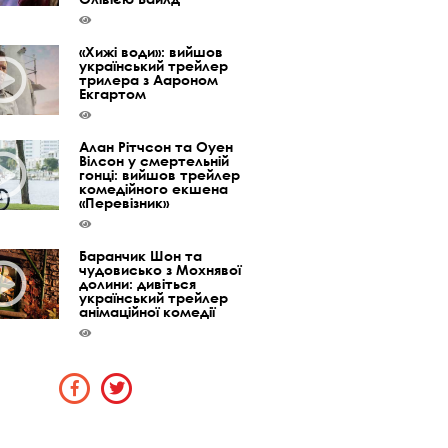
«Хижі води»: вийшов
український трейлер
трилера з Аароном
Екгартом
Алан Рітчсон та Оуен
Вілсон у смертельній
гонці: вийшов трейлер
комедійного екшена
«Перевізник»
Баранчик Шон та
чудовисько з Мохнявої
долини: дивіться
український трейлер
анімаційної комедії