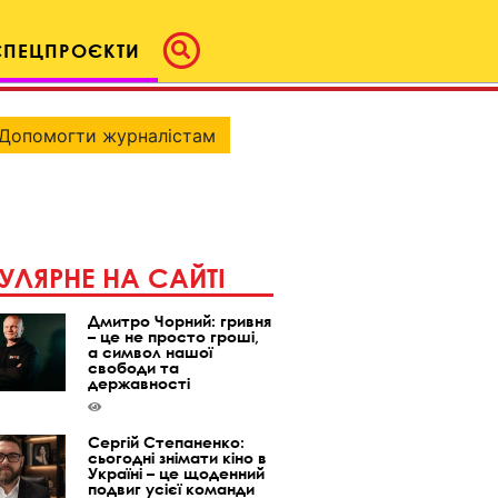
СПЕЦПРОЄКТИ
Допомогти журналістам
УЛЯРНЕ НА САЙТІ
Дмитро Чорний: гривня
– це не просто гроші,
а символ нашої
свободи та
державності
Сергій Степаненко:
сьогодні знімати кіно в
Україні – це щоденний
подвиг усієї команди