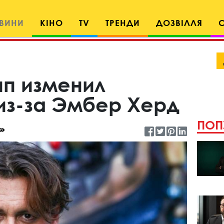
ВИНИ
КІНО
TV
ТРЕНДИ
ДОЗВІЛЛЯ
п изменил
из-за Эмбер Херд
ПОП