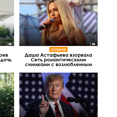
НОВИНИ
оев
Даша Астафьева взорвала
 дочь
Сеть романтическими
снимками с возлюбленным