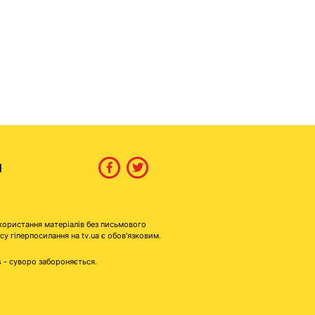
И
користання матеріалів без письмового
гіперпосилання на tv.ua є обов'язковим.
s - суворо забороняється.