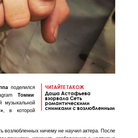
ЧИТАЙТЕ ТАКОЖ
ппа
поделился
Даша Астафьева
tagram
Томми
взорвала Сеть
ой музыкальной
романтическими
снимками с возлюбленным
s»
, в которой
есть возлюбленных ничему не научил актера. После