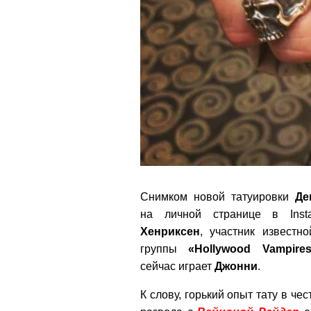
Снимком новой татуировки
Де
на личной странице в Ins
Хенриксен
, участник известн
группы
«Hollywood Vampire
сейчас играет
Джонни
.
К слову, горький опыт тату в ч