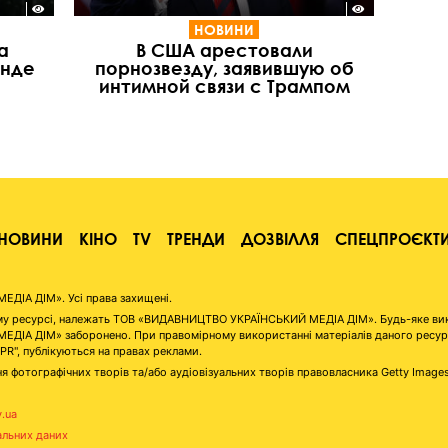
НОВИНИ
а
В США арестовали
анде
порнозвезду, заявившую об
интимной связи с Трампом
НОВИНИ
КІНО
TV
ТРЕНДИ
ДОЗВІЛЛЯ
СПЕЦПРОЄКТ
ІА ДІМ». Усі права захищені.
аному ресурсі, належать ТОВ «ВИДАВНИЦТВО УКРАЇНСЬКИЙ МЕДІА ДІМ». Будь-яке ви
А ДІМ» заборонено. При правомірному використанні матеріалів даного ресурсу 
"PR", публікуються на правах реклами.
я фотографічних творів та/або аудіовізуальних творів правовласника Getty Image
v.ua
альних даних