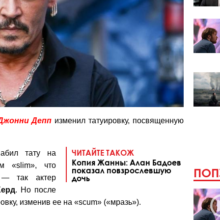
Джонни Депп
изменил татуировку, посвященную
ЧИТАЙТЕ ТАКОЖ
бил тату на
Копия Жанны: Алан Бадоев
м «slim», что
показал повзрослевшую
ПОП
 — так актер
дочь
Херд
. Но после
овку, изменив ее на «scum» («мразь»).