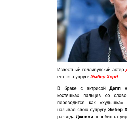
Известный голливудский актер
его экс-супруге
Эмбер Херд
.
В браке с актрисой
Депп
на
костяшках пальцев со слово
переводится как «худышка»
называл свою супругу
Эмбер 
развода
Джонни
перебил татуир