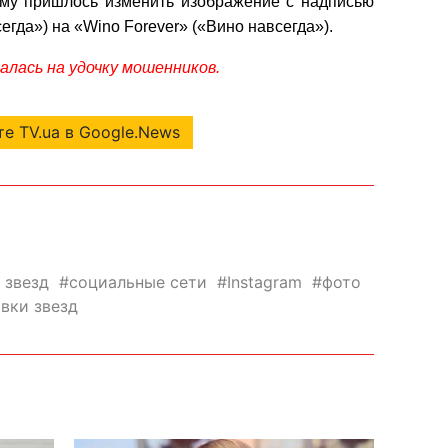
му пришлось изменить изображение с надписью
егда») на «Wino Forever» («Вино навсегда»).
алась на удочку мошенников.
е TV.ua в Google.News
 звезд
социальные сети
Instagram
фото
вки звезд