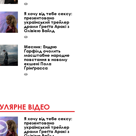
Я хочу від тебе сексу:
презентовано
український трейлер
драми Ґреґґа Аракі з
Олівією Вайлд
Месник: Ендрю
Ґарфілд очолить
масштабне народне
повстання в новому
екшені Пола
Ґрінґрасса
УЛЯРНЕ ВІДЕО
Я хочу від тебе сексу:
презентовано
український трейлер
драми Ґреґґа Аракі з
Олівією Вайлд