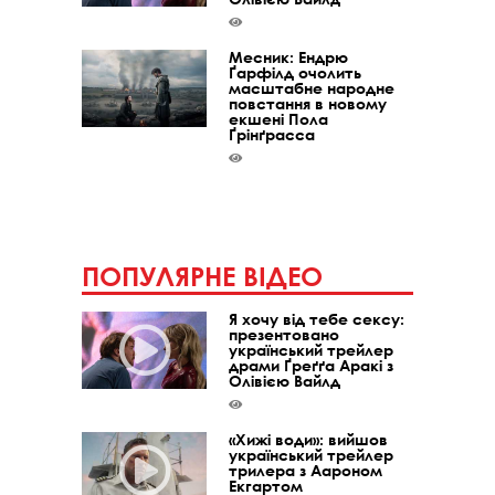
Месник: Ендрю
Ґарфілд очолить
масштабне народне
повстання в новому
екшені Пола
Ґрінґрасса
ПОПУЛЯРНЕ ВІДЕО
Я хочу від тебе сексу:
презентовано
український трейлер
драми Ґреґґа Аракі з
Олівією Вайлд
«Хижі води»: вийшов
український трейлер
трилера з Аароном
Екгартом