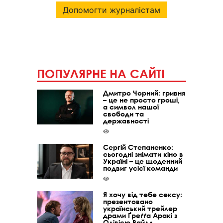
Допомогти журналістам
ПОПУЛЯРНЕ НА САЙТІ
Дмитро Чорний: гривня
– це не просто гроші,
а символ нашої
свободи та
державності
Сергій Степаненко:
сьогодні знімати кіно в
Україні – це щоденний
подвиг усієї команди
Я хочу від тебе сексу:
презентовано
український трейлер
драми Ґреґґа Аракі з
Олівією Вайлд