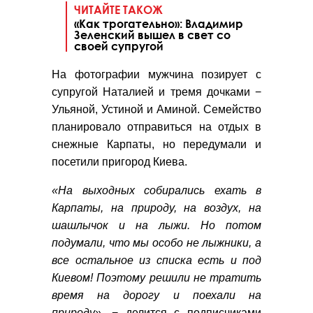
ЧИТАЙТЕ ТАКОЖ
«Как трогательно»: Владимир
Зеленский вышел в свет со
своей супругой
На фотографии мужчина позирует с
супругой Наталией и тремя дочками −
Ульяной, Устиной и Аминой. Семейство
планировало отправиться на отдых в
снежные Карпаты, но передумали и
посетили пригород Киева.
«На выходных собирались ехать в
Карпаты, на природу, на воздух, на
шашлычок и на лыжи. Но потом
подумали, что мы особо не лыжники
,
а
все остальное из списка есть и под
Киевом! Поэтому решили не тратить
время на дорогу и поехали на
природу»
, − делится с подписчиками