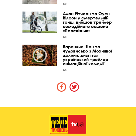
Алан Рітчсон та Оуен
Вілсон у смертельній
гонці: вийшов трейлер
комедійного екшена
«Перевізник»
Баранчик Шон та
чудовисько з Мохнявої
долини: дивіться
український трейлер
анімаційної комедії