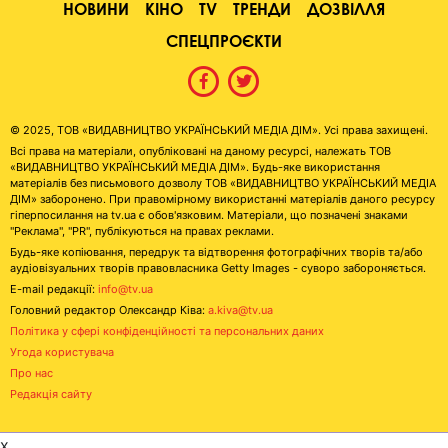
НОВИНИ
КІНО
TV
ТРЕНДИ
ДОЗВІЛЛЯ
СПЕЦПРОЄКТИ
© 2025, ТОВ «ВИДАВНИЦТВО УКРАЇНСЬКИЙ МЕДІА ДІМ». Усі права захищені.
Всі права на матеріали, опубліковані на даному ресурсі, належать ТОВ
«ВИДАВНИЦТВО УКРАЇНСЬКИЙ МЕДІА ДІМ». Будь-яке використання
матеріалів без письмового дозволу ТОВ «ВИДАВНИЦТВО УКРАЇНСЬКИЙ МЕДІА
ДІМ» заборонено. При правомірному використанні матеріалів даного ресурсу
гіперпосилання на tv.ua є обов'язковим. Матеріали, що позначені знаками
"Реклама", "PR", публікуються на правах реклами.
Будь-яке копіювання, передрук та відтворення фотографічних творів та/або
аудіовізуальних творів правовласника Getty Images - суворо забороняється.
E-mail редакції:
info@tv.ua
Головний редактор Олександр Ківа:
a.kiva@tv.ua
Політика у сфері конфіденційності та персональних даних
Угода користувача
Про нас
Редакція сайту
x