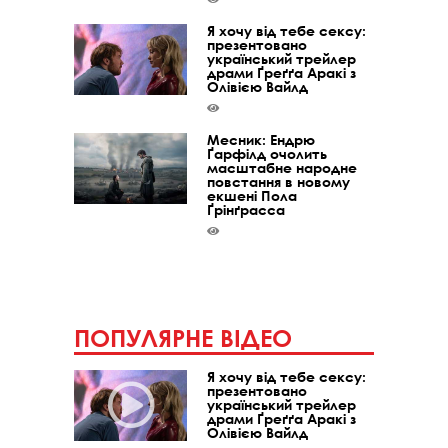
Я хочу від тебе сексу:
презентовано
український трейлер
драми Ґреґґа Аракі з
Олівією Вайлд
Месник: Ендрю
Ґарфілд очолить
масштабне народне
повстання в новому
екшені Пола
Ґрінґрасса
ПОПУЛЯРНЕ ВІДЕО
Я хочу від тебе сексу:
презентовано
український трейлер
драми Ґреґґа Аракі з
Олівією Вайлд