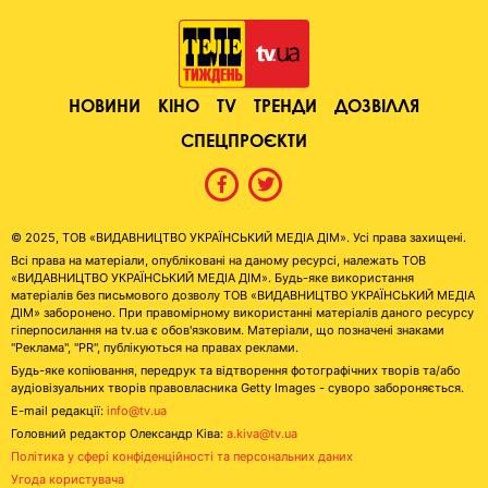
НОВИНИ
КІНО
TV
ТРЕНДИ
ДОЗВІЛЛЯ
СПЕЦПРОЄКТИ
© 2025, ТОВ «ВИДАВНИЦТВО УКРАЇНСЬКИЙ МЕДІА ДІМ». Усі права захищені.
Всі права на матеріали, опубліковані на даному ресурсі, належать ТОВ
«ВИДАВНИЦТВО УКРАЇНСЬКИЙ МЕДІА ДІМ». Будь-яке використання
матеріалів без письмового дозволу ТОВ «ВИДАВНИЦТВО УКРАЇНСЬКИЙ МЕДІА
ДІМ» заборонено. При правомірному використанні матеріалів даного ресурсу
гіперпосилання на tv.ua є обов'язковим. Матеріали, що позначені знаками
"Реклама", "PR", публікуються на правах реклами.
Будь-яке копіювання, передрук та відтворення фотографічних творів та/або
аудіовізуальних творів правовласника Getty Images - суворо забороняється.
E-mail редакції:
info@tv.ua
Головний редактор Олександр Ківа:
a.kiva@tv.ua
Політика у сфері конфіденційності та персональних даних
Угода користувача