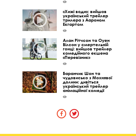
«Хижі води»: вийшов
український трейлер
трилера з Аароном
Екгартом
Алан Рітчсон та Оуен
Вілсон у смертельній
гонці: вийшов трейлер
комедійного екшена
«Перевізник»
Баранчик Шон та
чудовисько з Мохнявої
долини: дивіться
український трейлер
анімаційної комедії