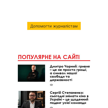
Допомогти журналістам
ПОПУЛЯРНЕ НА САЙТІ
Дмитро Чорний: гривня
– це не просто гроші,
а символ нашої
свободи та
державності
Сергій Степаненко:
сьогодні знімати кіно в
Україні – це щоденний
подвиг усієї команди