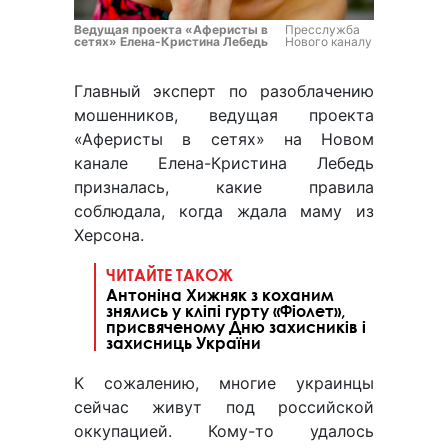
Ведущая проекта «Аферисты в
Пресслужба
сетях» Елена-Кристина Лебедь
Нового каналу
Главный эксперт по разоблачению
мошенников, ведущая проекта
«Аферисты в сетях» на Новом
канале Елена-Кристина Лебедь
призналась, какие правила
соблюдала, когда ждала маму из
Херсона.
ЧИТАЙТЕ ТАКОЖ
Антоніна Хижняк з коханим
знялись у кліпі гурту «Фіолет»,
присвяченому Дню захисників і
захисниць України
К сожалению, многие украинцы
сейчас живут под российской
оккупацией. Кому-то удалось