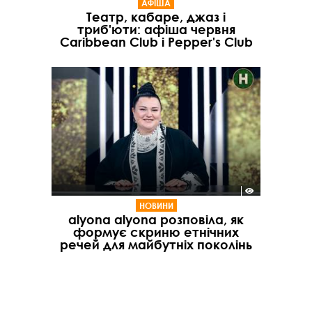
АФІША
Театр, кабаре, джаз і
триб'юти: афіша червня
Caribbean Club і Pepper's Club
НОВИНИ
alyona alyona розповіла, як
формує скриню етнічних
речей для майбутніх поколінь