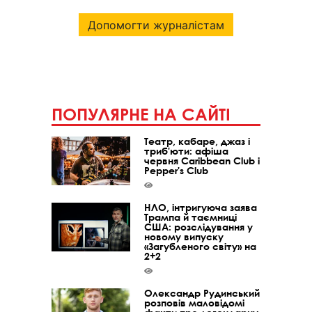
Допомогти журналістам
ПОПУЛЯРНЕ НА САЙТІ
Театр, кабаре, джаз і
триб'юти: афіша
червня Caribbean Club і
Pepper's Club
НЛО, інтригуюча заява
Трампа й таємниці
США: розслідування у
новому випуску
«Загубленого світу» на
2+2
Олександр Рудинський
розповів маловідомі