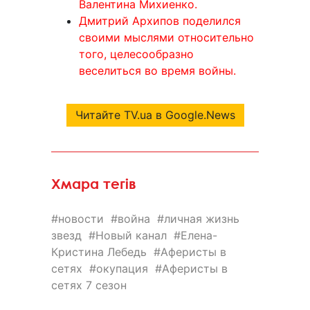
Валентина Михиенко.
Дмитрий Архипов поделился
своими мыслями относительно
того, целесообразно
веселиться во время войны.
Читайте TV.ua в Google.News
Хмара тегів
новости
война
личная жизнь
звезд
Новый канал
Елена-
Кристина Лебедь
Аферисты в
сетях
окупация
Аферисты в
сетях 7 сезон