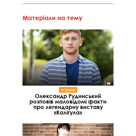
Матеріали на тему
НОВИНИ
Олександр Рудинський
розповів маловідомі факти
про легендарну виставу
«Калігула»