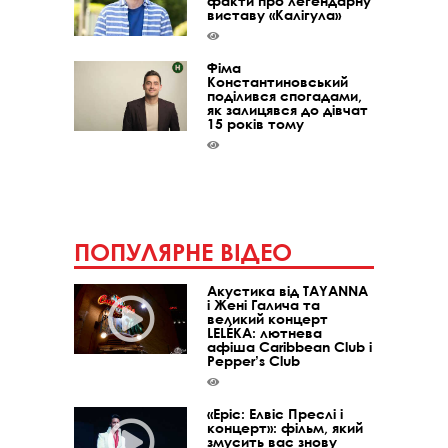
факти про легендарну
виставу «Калігула»
Фіма
Константиновський
поділився спогадами,
як залицявся до дівчат
15 років тому
ПОПУЛЯРНЕ ВІДЕО
Акустика від TAYANNA
і Жені Галича та
великий концерт
LELÉKA: лютнева
афіша Caribbean Club і
Pepper’s Club
«Epic: Елвіс Преслі і
концерт»: фільм, який
змусить вас знову