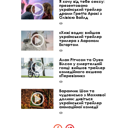
Я хочу від тебе сексу:
презентовано
український трейлер
драми Ґреґґа Аракі з
Олівією Вайлд
«Хижі води»: вийшов
український трейлер
трилера з Аароном
Екгартом
Алан Рітчсон та Оуен
Вілсон у смертельній
гонці: вийшов трейлер
комедійного екшена
«Перевізник»
Баранчик Шон та
чудовисько з Мохнявої
долини: дивіться
український трейлер
анімаційної комедії