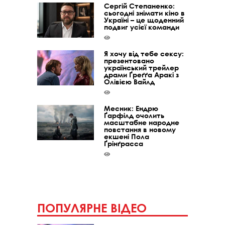
Сергій Степаненко:
сьогодні знімати кіно в
Україні – це щоденний
подвиг усієї команди
Я хочу від тебе сексу:
презентовано
український трейлер
драми Ґреґґа Аракі з
Олівією Вайлд
Месник: Ендрю
Ґарфілд очолить
масштабне народне
повстання в новому
екшені Пола
Ґрінґрасса
ПОПУЛЯРНЕ ВІДЕО