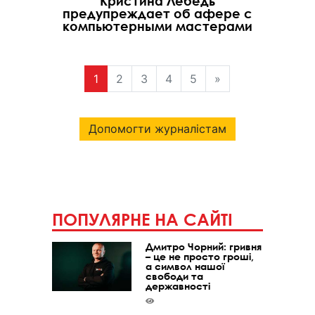
Кристина Лебедь
предупреждает об афере с
компьютерными мастерами
1
2
3
4
5
»
Допомогти журналістам
ПОПУЛЯРНЕ НА САЙТІ
Дмитро Чорний: гривня
– це не просто гроші,
а символ нашої
свободи та
державності