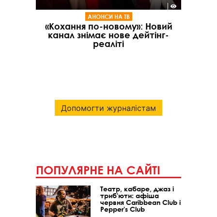
АНОНСИ НА ТВ
«Кохання по-новому»: Новий
канал знімає нове дейтінг-
реаліті
Допомогти журналістам
ПОПУЛЯРНЕ НА САЙТІ
Театр, кабаре, джаз і
триб'юти: афіша
червня Caribbean Club і
Pepper's Club