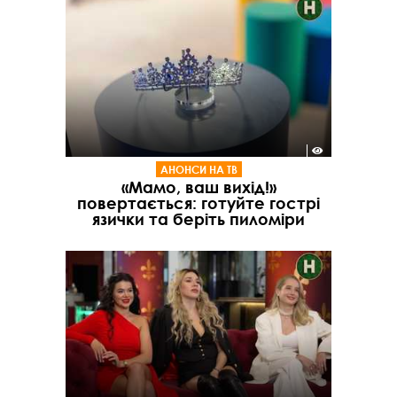
АНОНСИ НА ТВ
«Мамо, ваш вихід!»
повертається: готуйте гострі
язички та беріть пиломіри