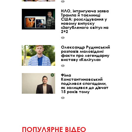
НЛО, інтригуюча заява
Трампа й таємниці
США: розслідування у
новому випуску
«Загубленого світу» на
2+2
Олександр Рудинський
розповів маловідомі
факти про легендарну
виставу «Калігула»
Фіма
Константиновський
поділився спогадами,
як залицявся до дівчат
15 років тому
ПОПУЛЯРНЕ ВІДЕО