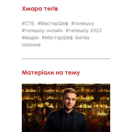
Хмара тегів
СТБ
МастерШеф
телешоу
телешоу онлайн
телешоу 2022
видео
МастерШеф. Битва
сезонов
Матеріали на тему