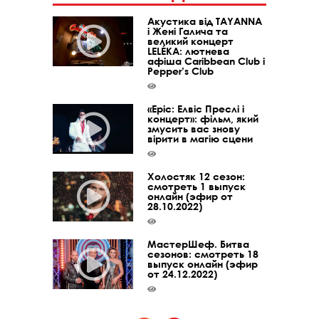
Акустика від TAYANNA
і Жені Галича та
великий концерт
LELÉKA: лютнева
афіша Caribbean Club і
Pepper’s Club
«Epic: Елвіс Преслі і
концерт»: фільм, який
змусить вас знову
вірити в магію сцени
Холостяк 12 сезон:
смотреть 1 выпуск
онлайн (эфир от
28.10.2022)
МастерШеф. Битва
сезонов: смотреть 18
выпуск онлайн (эфир
от 24.12.2022)