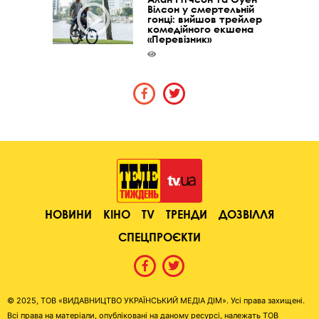
Вілсон у смертельній
гонці: вийшов трейлер
комедійного екшена
«Перевізник»
НОВИНИ
КІНО
TV
ТРЕНДИ
ДОЗВІЛЛЯ
СПЕЦПРОЄКТИ
© 2025, ТОВ «ВИДАВНИЦТВО УКРАЇНСЬКИЙ МЕДІА ДІМ». Усі права захищені.
Всі права на матеріали, опубліковані на даному ресурсі, належать ТОВ