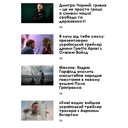
Дмитро Чорний: гривня
– це не просто гроші,
а символ нашої
свободи та
державності
Я хочу від тебе сексу:
презентовано
український трейлер
драми Ґреґґа Аракі з
Олівією Вайлд
Месник: Ендрю
Ґарфілд очолить
масштабне народне
повстання в новому
екшені Пола
Ґрінґрасса
«Хижі води»: вийшов
український трейлер
трилера з Аароном
Екгартом