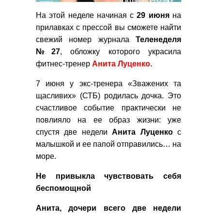
На этой неделе начиная с
29
июня
на
прилавках с прессой вы сможете найти
свежий номер журнала
Теленеделя
№27
, обложку которого украсила
фитнес-тренер
Анита Луценко
.
7 июня у экс-тренера «Зважених та
щасливих» (СТБ) родилась дочка. Это
счастливое событие практически не
повлияло на ее образ жизни: уже
спустя две недели
Анита
Луценко
с
малышкой и ее папой отправились… на
море.
Не привыкла чувствовать себя
беспомощной
Анита, дочери всего две недели