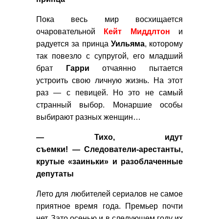
Пока весь мир восхищается
очаровательной
Кейт
Миддлтон
и
радуется за принца
Уильяма
, которому
так повезло с супругой, его младший
брат
Гарри
отчаянно пытается
устроить свою личную жизнь. На этот
раз — с певицей. Но это не самый
странный выбор. Монаршие особы
выбирают разных женщин…
— Тихо, идут
съемки! — Следователи-арестанты,
крутые «заиньки» и разоблаченные
депутаты
Лето для любителей сериалов не самое
приятное время года. Премьер почти
нет. Зато осенью и в следующем году их