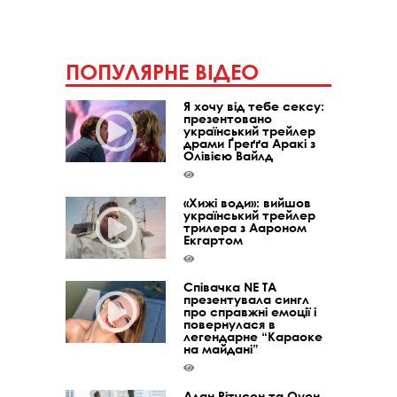
ПОПУЛЯРНЕ ВІДЕО
Я хочу від тебе сексу:
презентовано
український трейлер
драми Ґреґґа Аракі з
Олівією Вайлд
«Хижі води»: вийшов
український трейлер
трилера з Аароном
Екгартом
Співачка NE TA
презентувала сингл
про справжні емоції і
повернулася в
легендарне “Караоке
на майдані”
Алан Рітчсон та Оуен