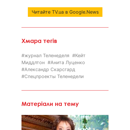
Читайте TV.ua в Google.News
Хмара тегів
журнал Теленеделя
Кейт
Миддлтон
Анита Луценко
Александр Скарсгард
Спецпроекты Теленедели
Матеріали на тему