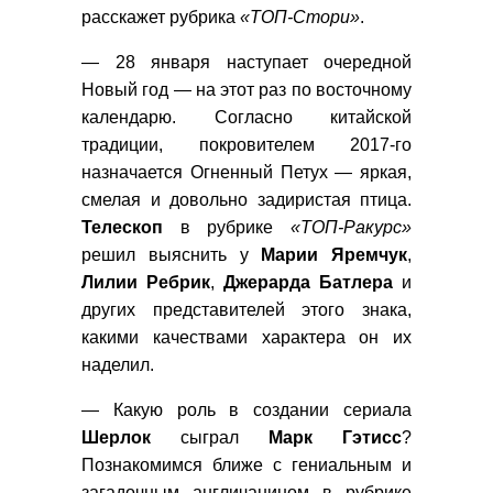
расскажет рубрика
«ТОП-Стори»
.
— 28 января наступает очередной
Новый год — на этот раз по восточному
календарю. Согласно китайской
традиции, покровителем 2017-го
назначается Огненный Петух — яркая,
смелая и довольно задиристая птица.
Телескоп
в рубрике
«ТОП-Ракурс»
решил выяснить у
Марии
Яремчук
,
Лилии
Ребрик
,
Джерарда
Батлера
и
других представителей этого знака,
какими качествами характера он их
наделил.
— Какую роль в создании сериала
Шерлок
сыграл
Марк
Гэтисс
?
Познакомимся ближе с гениальным и
загадочным англичанином в рубрике