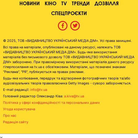
НОВИНИ
КІНО
TV
ТРЕНДИ
ДОЗВІЛЛЯ
СПЕЦПРОЄКТИ
© 2025, ТОВ «ВИДАВНИЦТВО УКРАЇНСЬКИЙ МЕДІА ДІМ». Усі права захищені.
Всі права на матеріали, опубліковані на даному ресурсі, належать ТОВ
«ВИДАВНИЦТВО УКРАЇНСЬКИЙ МЕДІА ДІМ». Будь-яке використання
матеріалів без письмового дозволу ТОВ «ВИДАВНИЦТВО УКРАЇНСЬКИЙ МЕДІА
ДІМ» заборонено. При правомірному використанні матеріалів даного ресурсу
гіперпосилання на tv.ua є обов'язковим. Матеріали, що позначені знаками
"Реклама", "PR", публікуються на правах реклами.
Будь-яке копіювання, передрук та відтворення фотографічних творів та/або
аудіовізуальних творів правовласника Getty Images - суворо забороняється.
E-mail редакції:
info@tv.ua
Головний редактор Олександр Ківа:
a.kiva@tv.ua
Політика у сфері конфіденційності та персональних даних
Угода користувача
Про нас
Редакція сайту
x