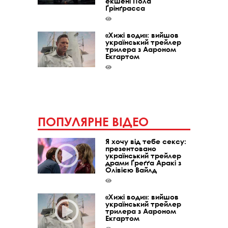
екшені Пола
Ґрінґрасса
«Хижі води»: вийшов
український трейлер
трилера з Аароном
Екгартом
ПОПУЛЯРНЕ ВІДЕО
Я хочу від тебе сексу:
презентовано
український трейлер
драми Ґреґґа Аракі з
Олівією Вайлд
«Хижі води»: вийшов
український трейлер
трилера з Аароном
Екгартом