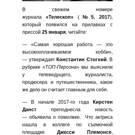
В свежем номере
журнала
«Телескоп»
(
№5, 2017
),
который появился на прилавках с
прессой
25 января
, читайте:
— «Самая хорошая работа — это
высокооплачиваемое хобби»,
— утверждает
Константин Стогний
. В
рубрике
«ТОП-Персона»
мы выяснили
у телеведущего, журналиста,
продюсера и путешественника, какое
же дело он считает главным для себя.
— В начале 2017-го года
Кирстен
Данст
преподнесла новость
— объявила о помолвке. Что актриса
нашла в коллеге по съемочной
площадке
Джесси
Племонсе
,