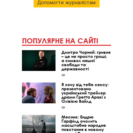
Допомогти журналістам
ПОПУЛЯРНЕ НА САЙТІ
Дмитро Чорний: гривня
– це не просто гроші,
а символ нашої
свободи та
державності
Я хочу від тебе сексу:
презентовано
український трейлер
драми Ґреґґа Аракі з
Олівією Вайлд
Месник: Ендрю
Ґарфілд очолить
масштабне народне
повстання в новому