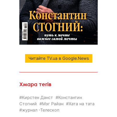
Читайте TV.ua в Google.News
Хмара тегів
Кирстен Данст
Константин
Стогний
Мэг Райан
Хата на тата
журнал -Телескоп