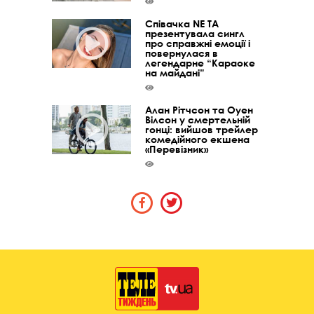
Співачка NE TA
презентувала сингл
про справжні емоції і
повернулася в
легендарне “Караоке
на майдані”
Алан Рітчсон та Оуен
Вілсон у смертельній
гонці: вийшов трейлер
комедійного екшена
«Перевізник»