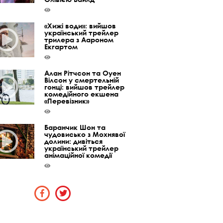
«Хижі води»: вийшов
український трейлер
трилера з Аароном
Екгартом
Алан Рітчсон та Оуен
Вілсон у смертельній
гонці: вийшов трейлер
комедійного екшена
«Перевізник»
Баранчик Шон та
чудовисько з Мохнявої
долини: дивіться
український трейлер
анімаційної комедії