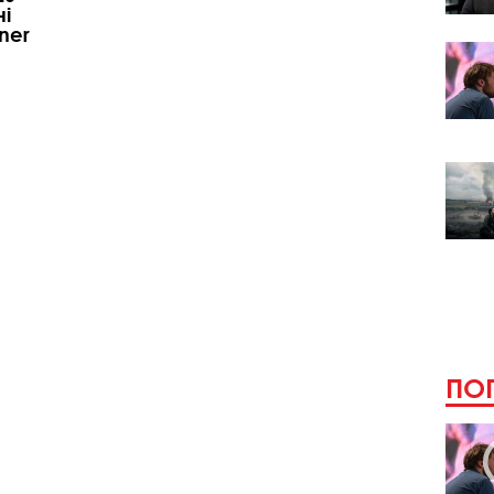
і
ner
ПОП