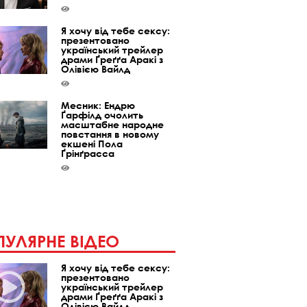
Я хочу від тебе сексу:
презентовано
український трейлер
драми Ґреґґа Аракі з
Олівією Вайлд
Месник: Ендрю
Ґарфілд очолить
масштабне народне
повстання в новому
екшені Пола
Ґрінґрасса
УЛЯРНЕ ВІДЕО
Я хочу від тебе сексу:
презентовано
український трейлер
драми Ґреґґа Аракі з
Олівією Вайлд