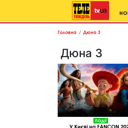
НО
Головна
Дюна 3
Дюна 3
ПОДІЇ
У Києві на FANCON 20