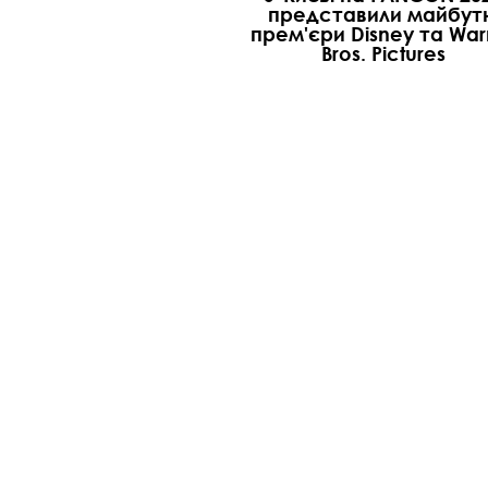
представили майбутн
прем'єри Disney та War
Bros. Pictures