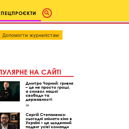
СПЕЦПРОЄКТИ
Допомогти журналістам
УЛЯРНЕ НА САЙТІ
Дмитро Чорний: гривня
– це не просто гроші,
а символ нашої
свободи та
державності
Сергій Степаненко:
сьогодні знімати кіно в
Україні – це щоденний
подвиг усієї команди