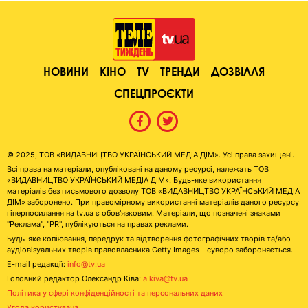
НОВИНИ
КІНО
TV
ТРЕНДИ
ДОЗВІЛЛЯ
СПЕЦПРОЄКТИ
© 2025, ТОВ «ВИДАВНИЦТВО УКРАЇНСЬКИЙ МЕДІА ДІМ». Усі права захищені.
Всі права на матеріали, опубліковані на даному ресурсі, належать ТОВ
«ВИДАВНИЦТВО УКРАЇНСЬКИЙ МЕДІА ДІМ». Будь-яке використання
матеріалів без письмового дозволу ТОВ «ВИДАВНИЦТВО УКРАЇНСЬКИЙ МЕДІА
ДІМ» заборонено. При правомірному використанні матеріалів даного ресурсу
гіперпосилання на tv.ua є обов'язковим. Матеріали, що позначені знаками
"Реклама", "PR", публікуються на правах реклами.
Будь-яке копіювання, передрук та відтворення фотографічних творів та/або
аудіовізуальних творів правовласника Getty Images - суворо забороняється.
E-mail редакції:
info@tv.ua
Головний редактор Олександр Ківа:
a.kiva@tv.ua
Політика у сфері конфіденційності та персональних даних
Угода користувача