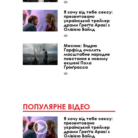
Я хочу від тебе сексу:
презентовано
український трейлер
драми Ґреґґа Аракі з
Олівією Вайлд
Месник: Ендрю
Ґарфілд очолить
масштабне народне
повстання в новому
екшені Пола
Ґрінґрасса
ПОПУЛЯРНЕ ВІДЕО
Я хочу від тебе сексу:
презентовано
український трейлер
драми Ґреґґа Аракі з
Олівією Вайлд