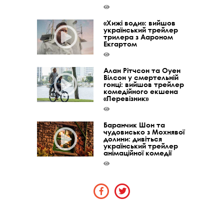
«Хижі води»: вийшов
український трейлер
трилера з Аароном
Екгартом
Алан Рітчсон та Оуен
Вілсон у смертельній
гонці: вийшов трейлер
комедійного екшена
«Перевізник»
Баранчик Шон та
чудовисько з Мохнявої
долини: дивіться
український трейлер
анімаційної комедії