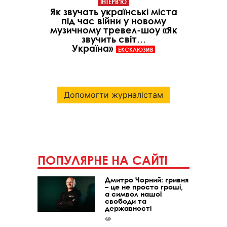
ІНТЕРВ'Ю
Як звучать українські міста
під час війни у новому
музичному тревел-шоу «Як
звучить світ…
Україна»
ЕКСКЛЮЗИВ
Допомогти журналістам
ПОПУЛЯРНЕ НА САЙТІ
Дмитро Чорний: гривня
– це не просто гроші,
а символ нашої
свободи та
державності