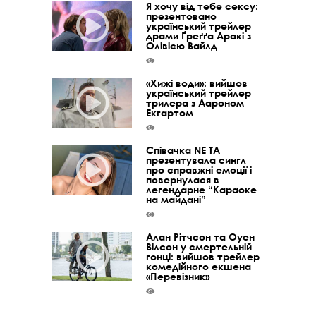
Я хочу від тебе сексу:
презентовано
український трейлер
драми Ґреґґа Аракі з
Олівією Вайлд
«Хижі води»: вийшов
український трейлер
трилера з Аароном
Екгартом
Співачка NE TA
презентувала сингл
про справжні емоції і
повернулася в
легендарне “Караоке
на майдані”
Алан Рітчсон та Оуен
Вілсон у смертельній
гонці: вийшов трейлер
комедійного екшена
«Перевізник»