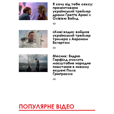
Я хочу від тебе сексу:
презентовано
український трейлер
драми Ґреґґа Аракі з
Олівією Вайлд
«Хижі води»: вийшов
український трейлер
трилера з Аароном
Екгартом
Месник: Ендрю
Ґарфілд очолить
масштабне народне
повстання в новому
екшені Пола
Ґрінґрасса
ПОПУЛЯРНЕ ВІДЕО