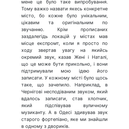
мене це було таке випробування.
Тому важко назвати якесь конкретне
місто, бо кожне було унікальним,
цікавим та оригінальним по
звучанню. Крім прописаних
заздалегідь локацій у містах мав
місце експромт, коли я просто по
ходу звертав увагу на якийсь
окремий звук, казав Жені і Наталі,
що це може бути прикольно, і вони
підтримували мою ідею його
записати. У кожному місті було щось
таке, що зачепило. Наприклад, в
Чернігові несподіваним звуком, який
вдалось записати, став хлопчик,
який підспівував вуличному
музиканту. А в Одесі здивував звук
старого фортепіано, яке ми знайшли
в одному з двориків.