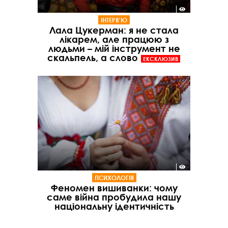
ІНТЕРВ'Ю
Лала Цукерман: я не стала
лікарем, але працюю з
людьми – мій інструмент не
скальпель, а слово
ЕКСКЛЮЗИВ
ПСИХОЛОГІЯ
Феномен вишиванки: чому
саме війна пробудила нашу
національну ідентичність