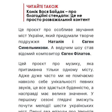
ЧИТАЙТЕ ТАКОЖ
Комік Вася Байдак – про
благодійні стендапи: Це не
просто розважальний контент
Це проєкт про особливе звучання
міст України, який придумали творче
подружжя
Наталія і Євген
Синельникови.
А ведучим шоу став
відомий композитор
Євген Філатов
.
Цей проєкт про музику, яка
притаманна тільки одному місту.
Адже дуже часто ми не помічаємо
навколо себе унікальності певних
звуків, це все здається буденністю, а
насправді має велике значення. У
першому сезоні глядачі зможуть
почути мелодії шести українських
міст. Перші два епізоди про Чернігів