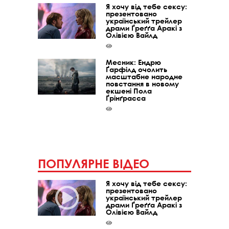
Я хочу від тебе сексу:
презентовано
український трейлер
драми Ґреґґа Аракі з
Олівією Вайлд
Месник: Ендрю
Ґарфілд очолить
масштабне народне
повстання в новому
екшені Пола
Ґрінґрасса
ПОПУЛЯРНЕ ВІДЕО
Я хочу від тебе сексу:
презентовано
український трейлер
драми Ґреґґа Аракі з
Олівією Вайлд