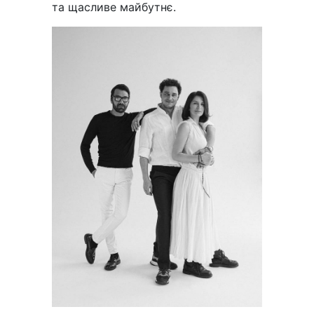
та щасливе майбутнє.