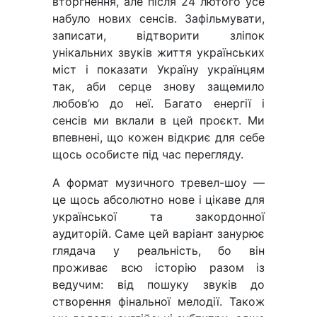
вторгнення, але після 24 лютого усе
набуло нових сенсів. Зафільмувати,
записати, відтворити зліпок
унікальних звуків життя українських
міст і показати Україну українцям
так, аби серце знову защемило
любов’ю до неї. Багато енергії і
сенсів ми вклали в цей проєкт. Ми
впевнені, що кожен відкриє для себе
щось особисте під час перегляду.
А формат музичного тревел-шоу —
це щось абсолютно нове і цікаве для
української та закордонної
аудиторій. Саме цей варіант занурює
глядача у реальність, бо він
проживає всю історію разом із
ведучим: від пошуку звуків до
створення фінальної мелодії. Також