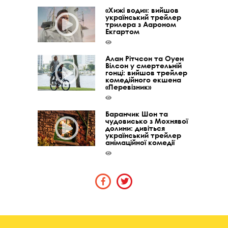
«Хижі води»: вийшов
український трейлер
трилера з Аароном
Екгартом
Алан Рітчсон та Оуен
Вілсон у смертельній
гонці: вийшов трейлер
комедійного екшена
«Перевізник»
Баранчик Шон та
чудовисько з Мохнявої
долини: дивіться
український трейлер
анімаційної комедії