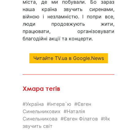
міста, де ми побували. Бо зараз
наша країна звучить сиренами,
війною і незламністю. І попри все,
люди продовжують жити,
працювати, організовувати
благодійні акції та концерти.
Читайте TV.ua в Google.News
Хмара тегів
Україна
інтерв`ю
Євген
Синельникових
Наталія
Синельникова
Євген Філатов
Як
звучить світ