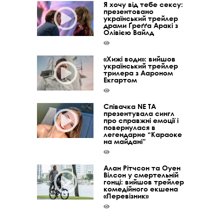
Я хочу від тебе сексу:
презентовано
український трейлер
драми Ґреґґа Аракі з
Олівією Вайлд
«Хижі води»: вийшов
український трейлер
трилера з Аароном
Екгартом
Співачка NE TA
презентувала сингл
про справжні емоції і
повернулася в
легендарне “Караоке
на майдані”
Алан Рітчсон та Оуен
Вілсон у смертельній
гонці: вийшов трейлер
комедійного екшена
«Перевізник»