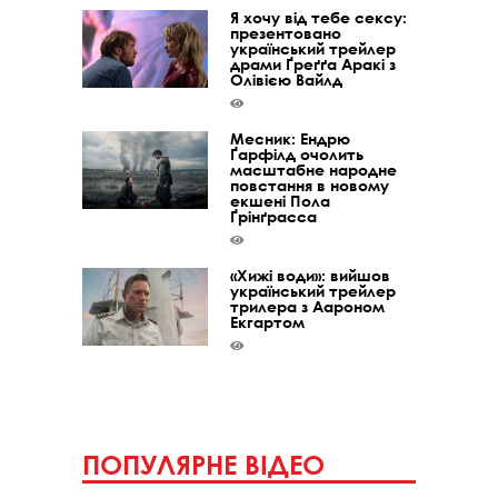
Я хочу від тебе сексу:
презентовано
український трейлер
драми Ґреґґа Аракі з
Олівією Вайлд
Месник: Ендрю
Ґарфілд очолить
масштабне народне
повстання в новому
екшені Пола
Ґрінґрасса
«Хижі води»: вийшов
український трейлер
трилера з Аароном
Екгартом
ПОПУЛЯРНЕ ВІДЕО