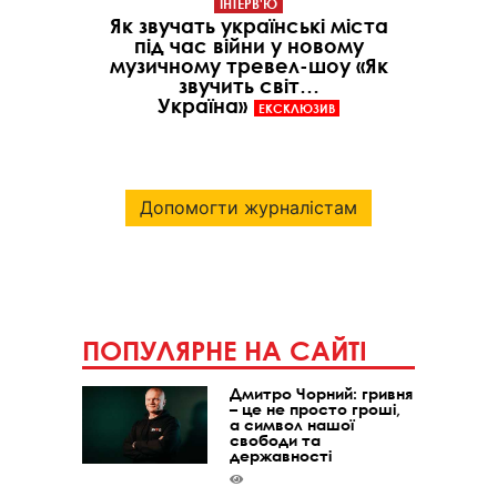
ІНТЕРВ'Ю
Як звучать українські міста
під час війни у новому
музичному тревел-шоу «Як
звучить світ…
Україна»
ЕКСКЛЮЗИВ
Допомогти журналістам
ПОПУЛЯРНЕ НА САЙТІ
Дмитро Чорний: гривня
– це не просто гроші,
а символ нашої
свободи та
державності