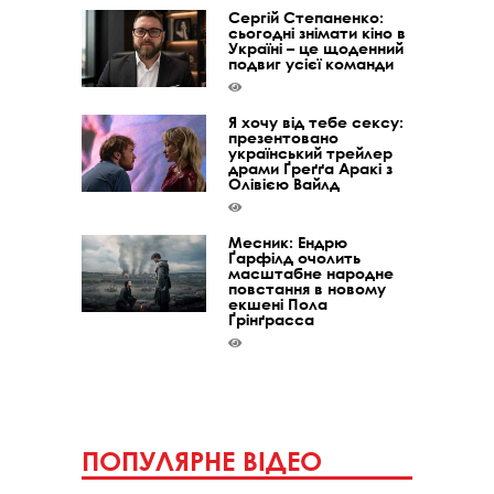
Сергій Степаненко:
сьогодні знімати кіно в
Україні – це щоденний
подвиг усієї команди
Я хочу від тебе сексу:
презентовано
український трейлер
драми Ґреґґа Аракі з
Олівією Вайлд
Месник: Ендрю
Ґарфілд очолить
масштабне народне
повстання в новому
екшені Пола
Ґрінґрасса
ПОПУЛЯРНЕ ВІДЕО