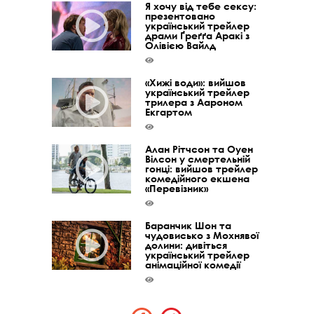
Я хочу від тебе сексу:
презентовано
український трейлер
драми Ґреґґа Аракі з
Олівією Вайлд
«Хижі води»: вийшов
український трейлер
трилера з Аароном
Екгартом
Алан Рітчсон та Оуен
Вілсон у смертельній
гонці: вийшов трейлер
комедійного екшена
«Перевізник»
Баранчик Шон та
чудовисько з Мохнявої
долини: дивіться
український трейлер
анімаційної комедії