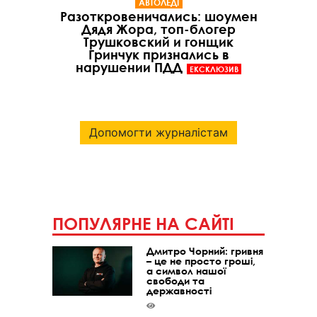
АВТОЛЕДІ
Разоткровеничались: шоумен
Дядя Жора, топ-блогер
Трушковский и гонщик
Гринчук признались в
нарушении ПДД
ЕКСКЛЮЗИВ
Допомогти журналістам
ПОПУЛЯРНЕ НА САЙТІ
Дмитро Чорний: гривня
– це не просто гроші,
а символ нашої
свободи та
державності