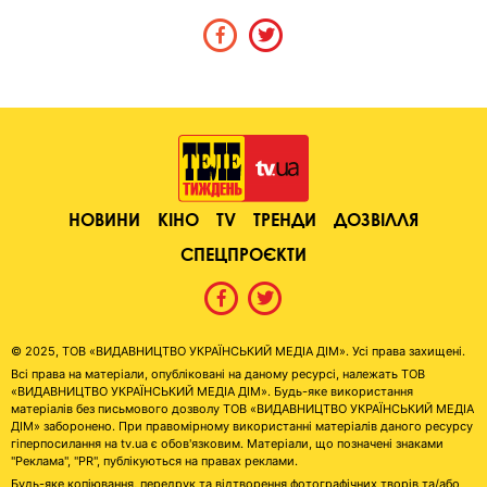
НОВИНИ
КІНО
TV
ТРЕНДИ
ДОЗВІЛЛЯ
СПЕЦПРОЄКТИ
© 2025, ТОВ «ВИДАВНИЦТВО УКРАЇНСЬКИЙ МЕДІА ДІМ». Усі права захищені.
Всі права на матеріали, опубліковані на даному ресурсі, належать ТОВ
«ВИДАВНИЦТВО УКРАЇНСЬКИЙ МЕДІА ДІМ». Будь-яке використання
матеріалів без письмового дозволу ТОВ «ВИДАВНИЦТВО УКРАЇНСЬКИЙ МЕДІА
ДІМ» заборонено. При правомірному використанні матеріалів даного ресурсу
гіперпосилання на tv.ua є обов'язковим. Матеріали, що позначені знаками
"Реклама", "PR", публікуються на правах реклами.
Будь-яке копіювання, передрук та відтворення фотографічних творів та/або