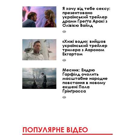
Я хочу від тебе сексу:
презентовано
український трейлер
драми Ґреґґа Аракі з
Олівією Вайлд
«Хижі води»: вийшов
український трейлер
трилера з Аароном
Екгартом
Месник: Ендрю
Ґарфілд очолить
масштабне народне
повстання в новому
екшені Пола
Ґрінґрасса
ПОПУЛЯРНЕ ВІДЕО