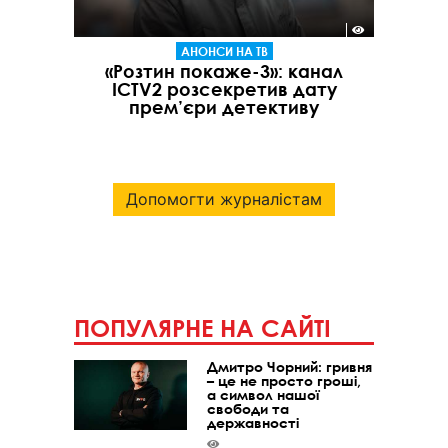
АНОНСИ НА ТВ
«Розтин покаже-3»: канал
ICTV2 розсекретив дату
прем’єри детективу
Допомогти журналістам
ПОПУЛЯРНЕ НА САЙТІ
Дмитро Чорний: гривня
– це не просто гроші,
а символ нашої
свободи та
державності