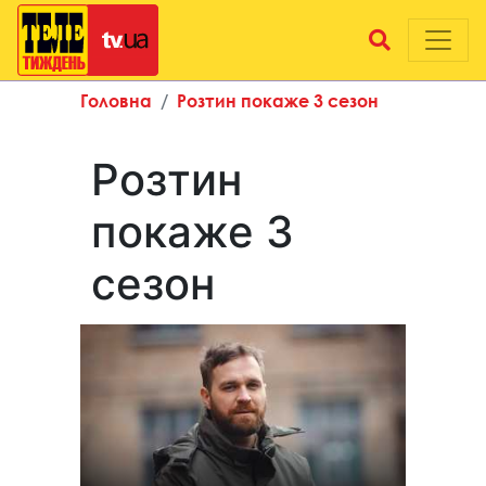
Головна
Розтин покаже 3 сезон
Розтин
покаже 3
сезон