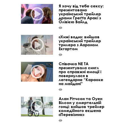
Я хочу від тебе сексу:
презентовано
український трейлер
драми Ґреґґа Аракі з
Олівією Вайлд
«Хижі води»: вийшов
український трейлер
трилера з Аароном
Екгартом
Співачка NE TA
презентувала сингл
про справжні емоції і
повернулася в
легендарне “Караоке
на майдані”
Алан Рітчсон та Оуен
Вілсон у смертельній
гонці: вийшов трейлер
комедійного екшена
«Перевізник»