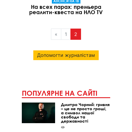
АНОНСИ НА ТВ
На всех парах: премьера
реалити-квеста на НЛО TV
«
1
2
Допомогти журналістам
ПОПУЛЯРНЕ НА САЙТІ
Дмитро Чорний: гривня
– це не просто гроші,
а символ нашої
свободи та
державності