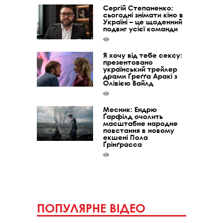
Сергій Степаненко:
сьогодні знімати кіно в
Україні – це щоденний
подвиг усієї команди
Я хочу від тебе сексу:
презентовано
український трейлер
драми Ґреґґа Аракі з
Олівією Вайлд
Месник: Ендрю
Ґарфілд очолить
масштабне народне
повстання в новому
екшені Пола
Ґрінґрасса
ПОПУЛЯРНЕ ВІДЕО