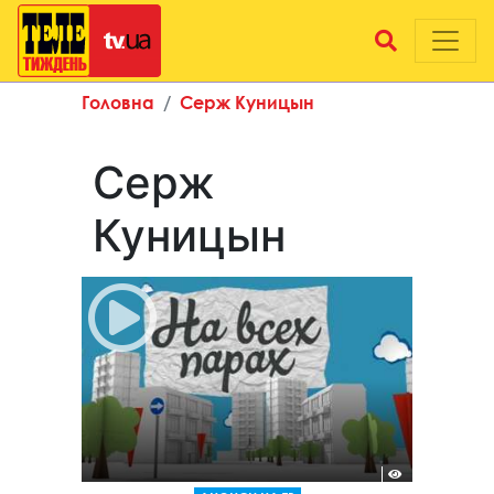
Головна
Серж Куницын
Серж
Куницын