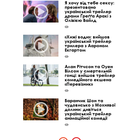
Я хочу від тебе сексу:
презентовано
український трейлер
драми Ґреґґа Аракі з
Олівією Вайлд
«Хижі води»: вийшов
український трейлер
трилера з Аароном
Екгартом
Алан Рітчсон та Оуен
Вілсон у смертельній
гонці: вийшов трейлер
комедійного екшена
«Перевізник»
Баранчик Шон та
чудовисько з Мохнявої
долини: дивіться
український трейлер
анімаційної комедії