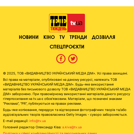
НОВИНИ
КІНО
TV
ТРЕНДИ
ДОЗВІЛЛЯ
СПЕЦПРОЄКТИ
© 2025, ТОВ «ВИДАВНИЦТВО УКРАЇНСЬКИЙ МЕДІА ДІМ». Усі права захищені.
Всі права на матеріали, опубліковані на даному ресурсі, належать ТОВ
«ВИДАВНИЦТВО УКРАЇНСЬКИЙ МЕДІА ДІМ». Будь-яке використання
матеріалів без письмового дозволу ТОВ «ВИДАВНИЦТВО УКРАЇНСЬКИЙ МЕДІА
ДІМ» заборонено. При правомірному використанні матеріалів даного ресурсу
гіперпосилання на tv.ua є обов'язковим. Матеріали, що позначені знаками
"Реклама", "PR", публікуються на правах реклами.
Будь-яке копіювання, передрук та відтворення фотографічних творів та/або
аудіовізуальних творів правовласника Getty Images - суворо забороняється.
E-mail редакції:
info@tv.ua
Головний редактор Олександр Ківа:
a.kiva@tv.ua
Політика у сфері конфіденційності та персональних даних