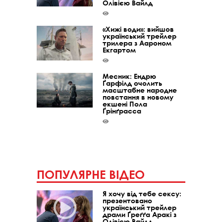
Олівією Вайлд
«Хижі води»: вийшов
український трейлер
трилера з Аароном
Екгартом
Месник: Ендрю
Ґарфілд очолить
масштабне народне
повстання в новому
екшені Пола
Ґрінґрасса
ПОПУЛЯРНЕ ВІДЕО
Я хочу від тебе сексу:
презентовано
український трейлер
драми Ґреґґа Аракі з
Олівією Вайлд