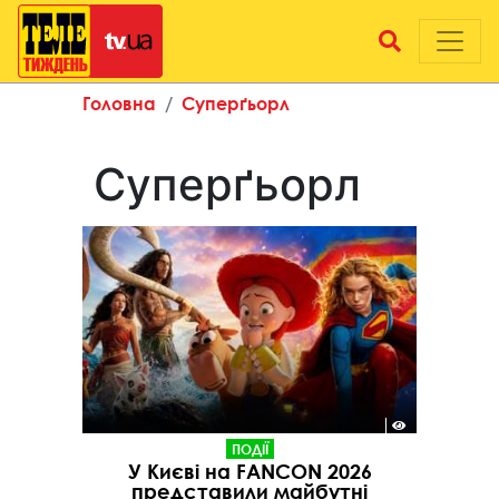
Головна
Суперґьорл
Суперґьорл
ПОДІЇ
У Києві на FANCON 2026
представили майбутні