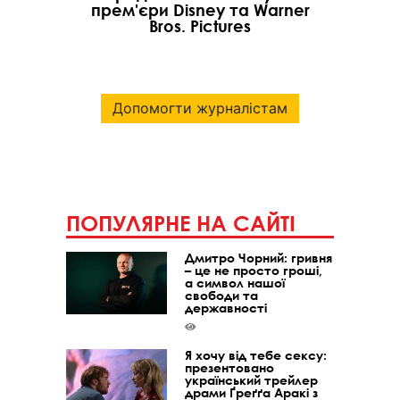
прем'єри Disney та Warner
Bros. Pictures
Допомогти журналістам
ПОПУЛЯРНЕ НА САЙТІ
Дмитро Чорний: гривня
– це не просто гроші,
а символ нашої
свободи та
державності
Я хочу від тебе сексу:
презентовано
український трейлер
драми Ґреґґа Аракі з