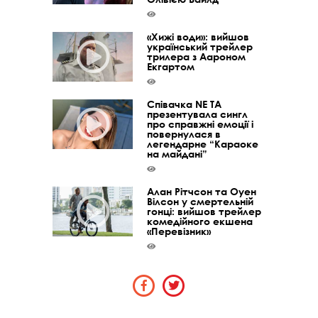
«Хижі води»: вийшов
український трейлер
трилера з Аароном
Екгартом
Співачка NE TA
презентувала сингл
про справжні емоції і
повернулася в
легендарне “Караоке
на майдані”
Алан Рітчсон та Оуен
Вілсон у смертельній
гонці: вийшов трейлер
комедійного екшена
«Перевізник»