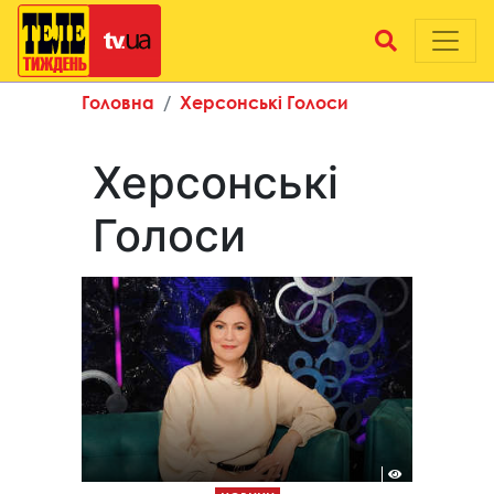
Головна
Херсонські Голоси
Херсонські
Голоси