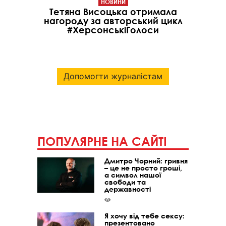
НОВИНИ
Тетяна Висоцька отримала
нагороду за авторський цикл
#ХерсонськіГолоси
Допомогти журналістам
ПОПУЛЯРНЕ НА САЙТІ
Дмитро Чорний: гривня
– це не просто гроші,
а символ нашої
свободи та
державності
Я хочу від тебе сексу:
презентовано