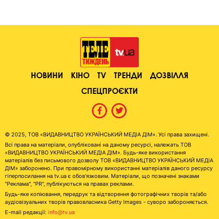
НОВИНИ
КІНО
TV
ТРЕНДИ
ДОЗВІЛЛЯ
СПЕЦПРОЄКТИ
© 2025, ТОВ «ВИДАВНИЦТВО УКРАЇНСЬКИЙ МЕДІА ДІМ». Усі права захищені.
Всі права на матеріали, опубліковані на даному ресурсі, належать ТОВ
«ВИДАВНИЦТВО УКРАЇНСЬКИЙ МЕДІА ДІМ». Будь-яке використання
матеріалів без письмового дозволу ТОВ «ВИДАВНИЦТВО УКРАЇНСЬКИЙ МЕДІА
ДІМ» заборонено. При правомірному використанні матеріалів даного ресурсу
гіперпосилання на tv.ua є обов'язковим. Матеріали, що позначені знаками
"Реклама", "PR", публікуються на правах реклами.
Будь-яке копіювання, передрук та відтворення фотографічних творів та/або
аудіовізуальних творів правовласника Getty Images - суворо забороняється.
E-mail редакції:
info@tv.ua