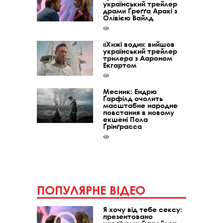
український трейлер
драми Ґреґґа Аракі з
Олівією Вайлд
«Хижі води»: вийшов
український трейлер
трилера з Аароном
Екгартом
Месник: Ендрю
Ґарфілд очолить
масштабне народне
повстання в новому
екшені Пола
Ґрінґрасса
ПОПУЛЯРНЕ ВІДЕО
Я хочу від тебе сексу:
презентовано