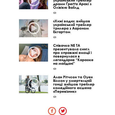
український трейлер
драми Ґреґґа Аракі з
Олівією Вайлд
«Хижі води»: вийшов
український трейлер
трилера з Аароном
Екгартом
Співачка NE TA
презентувала сингл
про справжні емоції і
повернулася в
легендарне “Караоке
на майдані”
Алан Рітчсон та Оуен
Вілсон у смертельній
гонці: вийшов трейлер
комедійного екшена
«Перевізник»