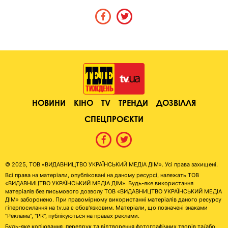
НОВИНИ
КІНО
TV
ТРЕНДИ
ДОЗВІЛЛЯ
СПЕЦПРОЄКТИ
© 2025, ТОВ «ВИДАВНИЦТВО УКРАЇНСЬКИЙ МЕДІА ДІМ». Усі права захищені.
Всі права на матеріали, опубліковані на даному ресурсі, належать ТОВ
«ВИДАВНИЦТВО УКРАЇНСЬКИЙ МЕДІА ДІМ». Будь-яке використання
матеріалів без письмового дозволу ТОВ «ВИДАВНИЦТВО УКРАЇНСЬКИЙ МЕДІА
ДІМ» заборонено. При правомірному використанні матеріалів даного ресурсу
гіперпосилання на tv.ua є обов'язковим. Матеріали, що позначені знаками
"Реклама", "PR", публікуються на правах реклами.
Будь-яке копіювання, передрук та відтворення фотографічних творів та/або