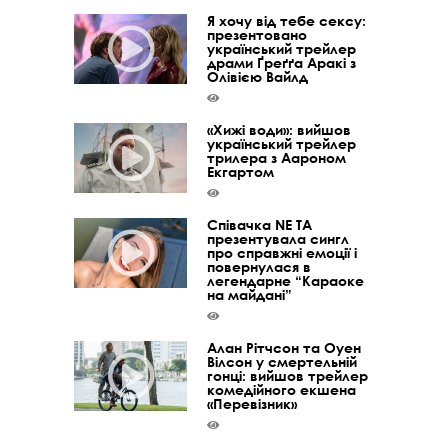
Я хочу від тебе сексу:
презентовано
український трейлер
драми Ґреґґа Аракі з
Олівією Вайлд
«Хижі води»: вийшов
український трейлер
трилера з Аароном
Екгартом
Співачка NE TA
презентувала сингл
про справжні емоції і
повернулася в
легендарне “Караоке
на майдані”
Алан Рітчсон та Оуен
Вілсон у смертельній
гонці: вийшов трейлер
комедійного екшена
«Перевізник»