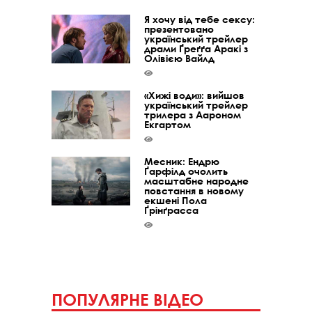
Я хочу від тебе сексу:
презентовано
український трейлер
драми Ґреґґа Аракі з
Олівією Вайлд
«Хижі води»: вийшов
український трейлер
трилера з Аароном
Екгартом
Месник: Ендрю
Ґарфілд очолить
масштабне народне
повстання в новому
екшені Пола
Ґрінґрасса
ПОПУЛЯРНЕ ВІДЕО