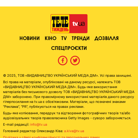
НОВИНИ
КІНО
TV
ТРЕНДИ
ДОЗВІЛЛЯ
СПЕЦПРОЄКТИ
© 2025, ТОВ «ВИДАВНИЦТВО УКРАЇНСЬКИЙ МЕДІА ДІМ». Усі права захищені.
Всі права на матеріали, опубліковані на даному ресурсі, належать ТОВ
«ВИДАВНИЦТВО УКРАЇНСЬКИЙ МЕДІА ДІМ». Будь-яке використання
матеріалів без письмового дозволу ТОВ «ВИДАВНИЦТВО УКРАЇНСЬКИЙ МЕДІА
ДІМ» заборонено. При правомірному використанні матеріалів даного ресурсу
гіперпосилання на tv.ua є обов'язковим. Матеріали, що позначені знаками
"Реклама", "PR", публікуються на правах реклами.
Будь-яке копіювання, передрук та відтворення фотографічних творів та/або
аудіовізуальних творів правовласника Getty Images - суворо забороняється.
E-mail редакції:
info@tv.ua
Головний редактор Олександр Ківа:
a.kiva@tv.ua
Політика у сфері конфіденційності та персональних даних