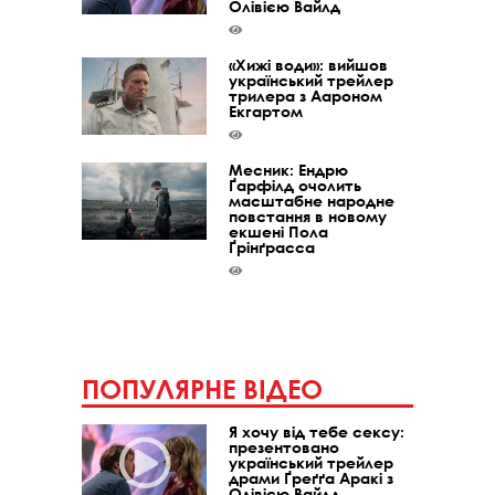
Олівією Вайлд
«Хижі води»: вийшов
український трейлер
трилера з Аароном
Екгартом
Месник: Ендрю
Ґарфілд очолить
масштабне народне
повстання в новому
екшені Пола
Ґрінґрасса
ПОПУЛЯРНЕ ВІДЕО
Я хочу від тебе сексу:
презентовано
український трейлер
драми Ґреґґа Аракі з
Олівією Вайлд