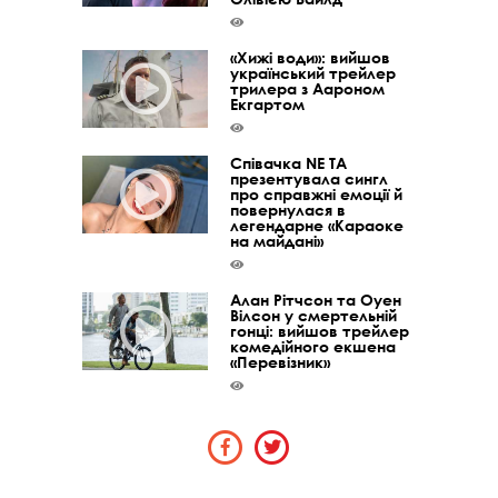
«Хижі води»: вийшов
український трейлер
трилера з Аароном
Екгартом
Співачка NE TA
презентувала сингл
про справжні емоції й
повернулася в
легендарне «Караоке
на майдані»
Алан Рітчсон та Оуен
Вілсон у смертельній
гонці: вийшов трейлер
комедійного екшена
«Перевізник»