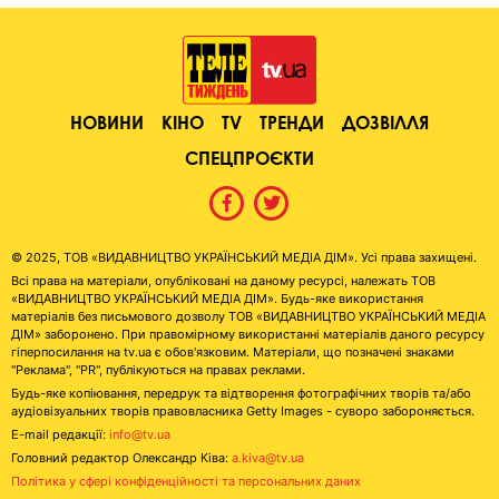
НОВИНИ
КІНО
TV
ТРЕНДИ
ДОЗВІЛЛЯ
СПЕЦПРОЄКТИ
© 2025, ТОВ «ВИДАВНИЦТВО УКРАЇНСЬКИЙ МЕДІА ДІМ». Усі права захищені.
Всі права на матеріали, опубліковані на даному ресурсі, належать ТОВ
«ВИДАВНИЦТВО УКРАЇНСЬКИЙ МЕДІА ДІМ». Будь-яке використання
матеріалів без письмового дозволу ТОВ «ВИДАВНИЦТВО УКРАЇНСЬКИЙ МЕДІА
ДІМ» заборонено. При правомірному використанні матеріалів даного ресурсу
гіперпосилання на tv.ua є обов'язковим. Матеріали, що позначені знаками
"Реклама", "PR", публікуються на правах реклами.
Будь-яке копіювання, передрук та відтворення фотографічних творів та/або
аудіовізуальних творів правовласника Getty Images - суворо забороняється.
E-mail редакції:
info@tv.ua
Головний редактор Олександр Ківа:
a.kiva@tv.ua
Політика у сфері конфіденційності та персональних даних