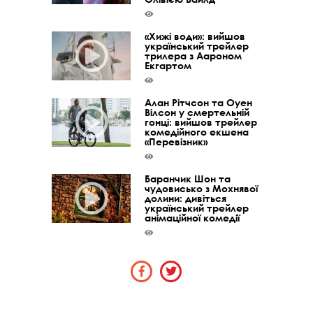
«Хижі води»: вийшов
український трейлер
трилера з Аароном
Екгартом
Алан Рітчсон та Оуен
Вілсон у смертельній
гонці: вийшов трейлер
комедійного екшена
«Перевізник»
Баранчик Шон та
чудовисько з Мохнявої
долини: дивіться
український трейлер
анімаційної комедії