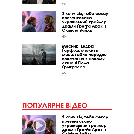
Я хочу від тебе сексу:
презентовано
український трейлер
драми Ґреґґа Аракі з
Олівією Вайлд
Месник: Ендрю
Ґарфілд очолить
масштабне народне
повстання в новому
екшені Пола
Ґрінґрасса
ПОПУЛЯРНЕ ВІДЕО
Я хочу від тебе сексу:
презентовано
український трейлер
драми Ґреґґа Аракі з
Олівією Вайлд