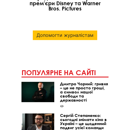
прем'єри Disney та Warner
Bros. Pictures
Допомогти журналістам
ПОПУЛЯРНЕ НА САЙТІ
Дмитро Чорний: гривня
– це не просто гроші,
а символ нашої
свободи та
державності
Сергій Степаненко:
сьогодні знімати кіно в
Україні – це щоденний
подвиг усієї команди