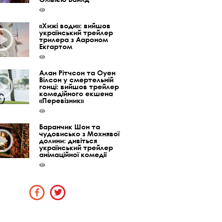
«Хижі води»: вийшов
український трейлер
трилера з Аароном
Екгартом
Алан Рітчсон та Оуен
Вілсон у смертельній
гонці: вийшов трейлер
комедійного екшена
«Перевізник»
Баранчик Шон та
чудовисько з Мохнявої
долини: дивіться
український трейлер
анімаційної комедії