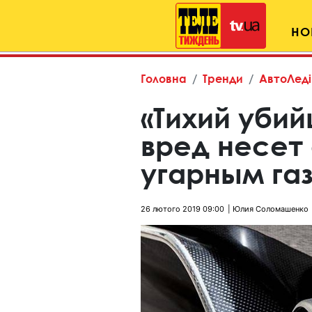
НО
Головна
Тренди
АвтоЛеді
«Тихий убий
вред несет
угарным га
26 лютого 2019 09:00
Юлия Соломашенко