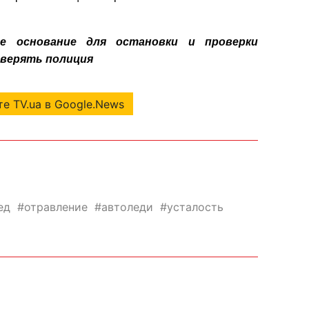
ое основание для остановки и проверки
оверять полиция
е TV.ua в Google.News
ед
отравление
автоледи
усталость