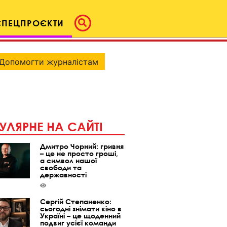
СПЕЦПРОЄКТИ
Допомогти журналістам
УЛЯРНЕ НА САЙТІ
Дмитро Чорний: гривня
– це не просто гроші,
а символ нашої
свободи та
державності
Сергій Степаненко:
сьогодні знімати кіно в
Україні – це щоденний
подвиг усієї команди