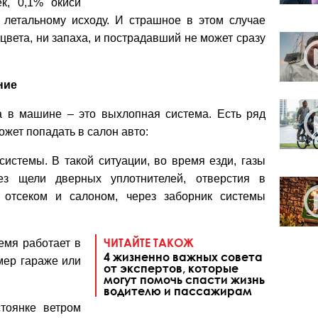
ек, 0,1% окиси
к летальному исходу. И страшное в этом случае
и цвета, ни запаха, и пострадавший не может сразу
ние
за в машине – это выхлопная система. Есть ряд
ожет попадать в салон авто:
истемы. В такой ситуации, во время езди, газы
ез щели дверных уплотнителей, отверстия в
 отсеком и салоном, через заборник системы
ЧИТАЙТЕ ТАКОЖ
емя работает в
4 жизненно важных совета
мер гараже или
от экспертов, которые
могут помочь спасти жизнь
водителю и пассажирам
тоянке ветром