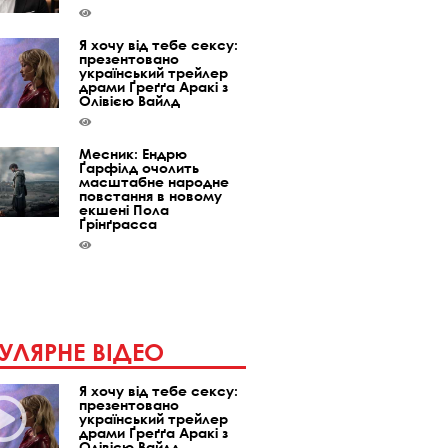
Я хочу від тебе сексу:
презентовано
український трейлер
драми Ґреґґа Аракі з
Олівією Вайлд
Месник: Ендрю
Ґарфілд очолить
масштабне народне
повстання в новому
екшені Пола
Ґрінґрасса
УЛЯРНЕ ВІДЕО
Я хочу від тебе сексу:
презентовано
український трейлер
драми Ґреґґа Аракі з
Олівією Вайлд