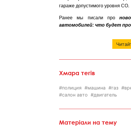
гараже допустимого уровня СО.
Ранее мы писали про
нов
автомобилей: что будет пр
Читайт
Хмара тегів
полиция
машина
газ
вр
салон авто
двигатель
Матеріали на тему