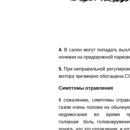
4.
В салон могут попадать выхл
ночевки на придорожной парков
5.
При неправильной регулировке
мотора чрезмерно обогащена С
Симптомы отравления
К сожалению, симптомы отрав
газом очень похожи на обычную
недомогания во время пр
головная боль, головокружени
понять, что это отравление, и ч