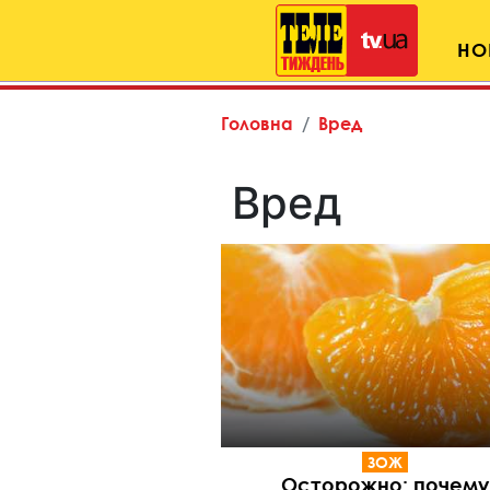
НО
Головна
Вред
Вред
ЗОЖ
Осторожно: почему