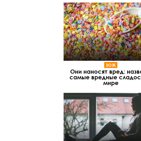
ЗОЖ
Они наносят вред: наз
самые вредные сладос
мире