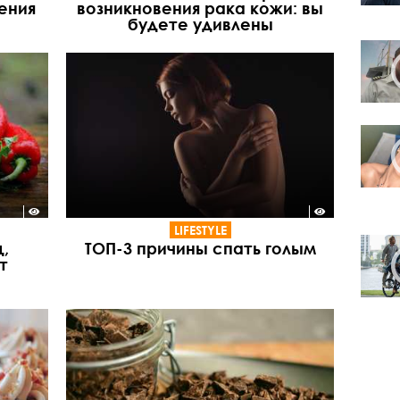
ения
возникновения рака кожи: вы
будете удивлены
LIFESTYLE
,
ТОП-3 причины спать голым
т