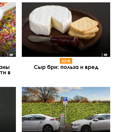
ЗОЖ
ваны
Сыр бри: польза и вред
ти в