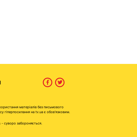
И
користання матеріалів без письмового
гіперпосилання на tv.ua є обов'язковим.
s - суворо забороняється.