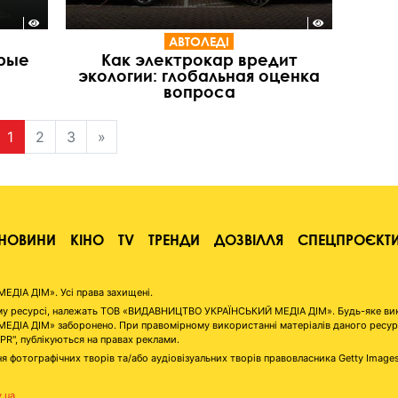
АВТОЛЕДІ
орые
Как электрокар вредит
экологии: глобальная оценка
вопроса
1
2
3
»
НОВИНИ
КІНО
TV
ТРЕНДИ
ДОЗВІЛЛЯ
СПЕЦПРОЄКТ
ІА ДІМ». Усі права захищені.
аному ресурсі, належать ТОВ «ВИДАВНИЦТВО УКРАЇНСЬКИЙ МЕДІА ДІМ». Будь-яке ви
А ДІМ» заборонено. При правомірному використанні матеріалів даного ресурсу 
"PR", публікуються на правах реклами.
я фотографічних творів та/або аудіовізуальних творів правовласника Getty Image
v.ua