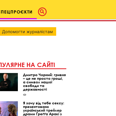
СПЕЦПРОЄКТИ
Допомогти журналістам
УЛЯРНЕ НА САЙТІ
Дмитро Чорний: гривня
– це не просто гроші,
а символ нашої
свободи та
державності
Я хочу від тебе сексу:
презентовано
український трейлер
драми Ґреґґа Аракі з