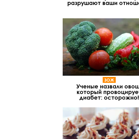
разрушают ваши отнош
ЗОЖ
Ученые назвали овощ
который провоцируе
диабет: осторожно!