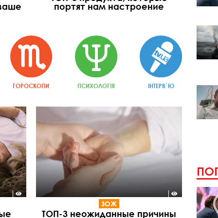
 ваше
портят нам настроение
ГОРОСКОПИ
ПСИХОЛОГІЯ
ІНТЕРВ`Ю
ПОП
ЗОЖ
рые
ТОП-3 неожиданные причины