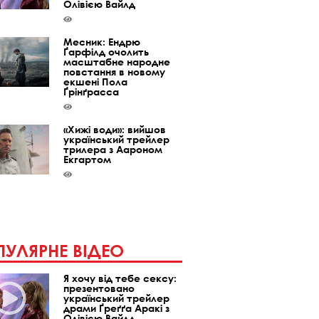
Олівією Вайлд
Месник: Ендрю
Ґарфілд очолить
масштабне народне
повстання в новому
екшені Пола
Ґрінґрасса
«Хижі води»: вийшов
український трейлер
трилера з Аароном
Екгартом
УЛЯРНЕ ВІДЕО
Я хочу від тебе сексу:
презентовано
український трейлер
драми Ґреґґа Аракі з
Олівією Вайлд