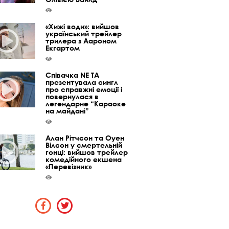
«Хижі води»: вийшов
український трейлер
трилера з Аароном
Екгартом
Співачка NE TA
презентувала сингл
про справжні емоції і
повернулася в
легендарне “Караоке
на майдані”
Алан Рітчсон та Оуен
Вілсон у смертельній
гонці: вийшов трейлер
комедійного екшена
«Перевізник»