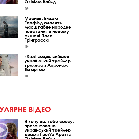
Олівією Вайлд
Месник: Ендрю
Ґарфілд очолить
масштабне народне
повстання в новому
екшені Пола
Ґрінґрасса
«Хижі води»: вийшов
український трейлер
трилера з Аароном
Екгартом
УЛЯРНЕ ВІДЕО
Я хочу від тебе сексу:
презентовано
український трейлер
драми Ґреґґа Аракі з
Олівією Вайлд