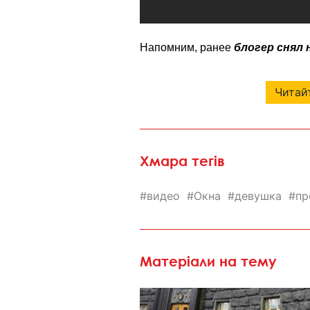
Напомним, ранее
блогер снял 
Читайт
Хмара тегів
видео
Окна
девушка
пр
Матеріали на тему