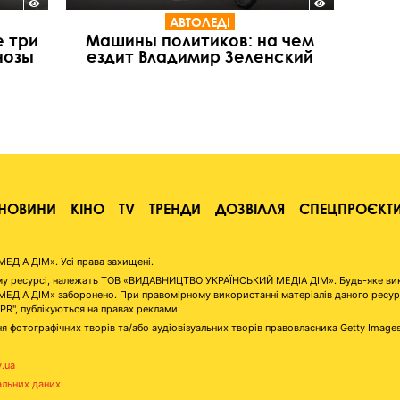
АВТОЛЕДІ
е три
Машины политиков: на чем
нозы
ездит Владимир Зеленский
НОВИНИ
КІНО
TV
ТРЕНДИ
ДОЗВІЛЛЯ
СПЕЦПРОЄКТ
ІА ДІМ». Усі права захищені.
аному ресурсі, належать ТОВ «ВИДАВНИЦТВО УКРАЇНСЬКИЙ МЕДІА ДІМ». Будь-яке ви
А ДІМ» заборонено. При правомірному використанні матеріалів даного ресурсу 
"PR", публікуються на правах реклами.
я фотографічних творів та/або аудіовізуальних творів правовласника Getty Image
v.ua
альних даних