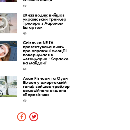
«Хижі води»: вийшов
український трейлер
трилера з Аароном
Екгартом
Співачка NE TA
презентувала сингл
про справжні емоції і
повернулася в
легендарне “Караоке
на майдані”
Алан Рітчсон та Оуен
Вілсон у смертельній
гонці: вийшов трейлер
комедійного екшена
«Перевізник»