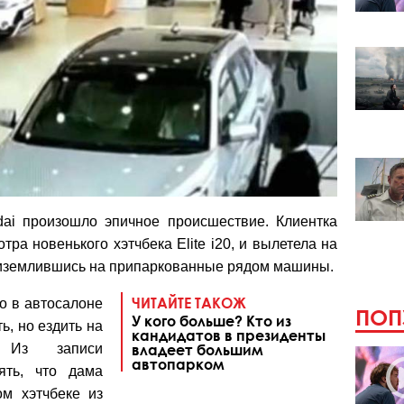
ai произошло эпичное происшествие. Клиентка
тра новенького хэтчбека Elite i20, и вылетела на
приземлившись на припаркованные рядом машины.
ЧИТАЙТЕ ТАКОЖ
то в автосалоне
ПОП
У кого больше? Кто из
ь, но ездить на
кандидатов в президенты
 Из записи
владеет большим
автопарком
ять, что дама
м хэтчбеке из