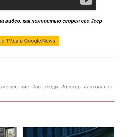
на видео, как полностью сгорел его Jeep
е TV.ua в Google.News
оисшествие
автоледи
блогер
автосалон