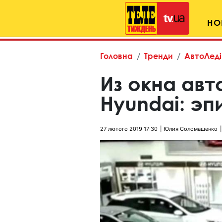
НО
Головна
Тренди
АвтоЛеді
Из окна ав
Hyundai: эп
27 лютого 2019 17:30
Юлия Соломашенко