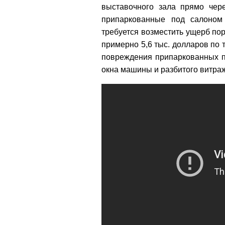
выставочного зала прямо чер
припаркованные под салоном
требуется возместить ущерб пор
примерно 5,6 тыс. долларов по 
повреждения припаркованных п
окна машины и разбитого витраж