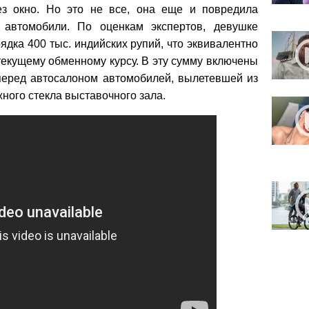
ез окно. Но это не все, она еще и повредила
 автомобили. По оценкам экспертов, девушке
ядка 400 тыс. индийских рупий, что эквивалентно
текущему обменному курсу. В эту сумму включены
еред автосалоном автомобилей, вылетевшей из
ного стекла выставочного зала.