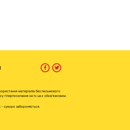
И
користання матеріалів без письмового
гіперпосилання на tv.ua є обов'язковим.
s - суворо забороняється.