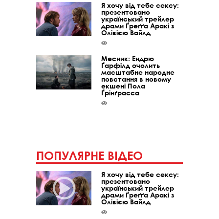
Я хочу від тебе сексу:
презентовано
український трейлер
драми Ґреґґа Аракі з
Олівією Вайлд
Месник: Ендрю
Ґарфілд очолить
масштабне народне
повстання в новому
екшені Пола
Ґрінґрасса
ПОПУЛЯРНЕ ВІДЕО
Я хочу від тебе сексу:
презентовано
український трейлер
драми Ґреґґа Аракі з
Олівією Вайлд