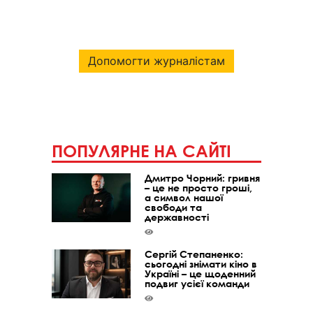
Допомогти журналістам
ПОПУЛЯРНЕ НА САЙТІ
Дмитро Чорний: гривня
– це не просто гроші,
а символ нашої
свободи та
державності
Сергій Степаненко:
сьогодні знімати кіно в
Україні – це щоденний
подвиг усієї команди