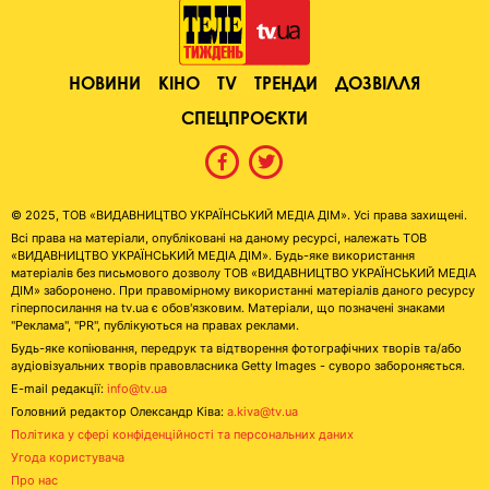
НОВИНИ
КІНО
TV
ТРЕНДИ
ДОЗВІЛЛЯ
СПЕЦПРОЄКТИ
© 2025, ТОВ «ВИДАВНИЦТВО УКРАЇНСЬКИЙ МЕДІА ДІМ». Усі права захищені.
Всі права на матеріали, опубліковані на даному ресурсі, належать ТОВ
«ВИДАВНИЦТВО УКРАЇНСЬКИЙ МЕДІА ДІМ». Будь-яке використання
матеріалів без письмового дозволу ТОВ «ВИДАВНИЦТВО УКРАЇНСЬКИЙ МЕДІА
ДІМ» заборонено. При правомірному використанні матеріалів даного ресурсу
гіперпосилання на tv.ua є обов'язковим. Матеріали, що позначені знаками
"Реклама", "PR", публікуються на правах реклами.
Будь-яке копіювання, передрук та відтворення фотографічних творів та/або
аудіовізуальних творів правовласника Getty Images - суворо забороняється.
E-mail редакції:
info@tv.ua
Головний редактор Олександр Ківа:
a.kiva@tv.ua
Політика у сфері конфіденційності та персональних даних
Угода користувача
Про нас