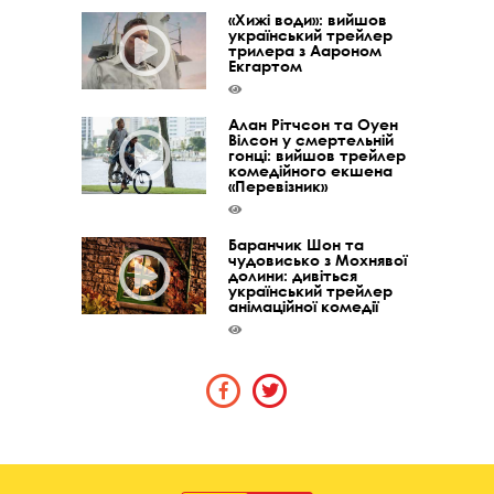
«Хижі води»: вийшов
український трейлер
трилера з Аароном
Екгартом
Алан Рітчсон та Оуен
Вілсон у смертельній
гонці: вийшов трейлер
комедійного екшена
«Перевізник»
Баранчик Шон та
чудовисько з Мохнявої
долини: дивіться
український трейлер
анімаційної комедії