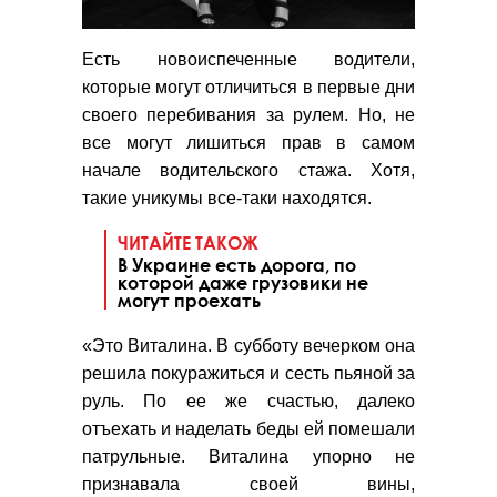
Есть новоиспеченные водители,
которые могут отличиться в первые дни
своего перебивания за рулем. Но, не
все могут лишиться прав в самом
начале водительского стажа. Хотя,
такие уникумы все-таки находятся.
ЧИТАЙТЕ ТАКОЖ
В Украине есть дорога, по
которой даже грузовики не
могут проехать
«Это Виталина. В субботу вечерком она
решила покуражиться и сесть пьяной за
руль. По ее же счастью, далеко
отъехать и наделать беды ей помешали
патрульные. Виталина упорно не
признавала своей вины,