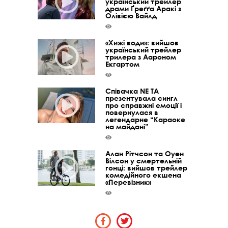
український трейлер
драми Ґреґґа Аракі з
Олівією Вайлд
«Хижі води»: вийшов
український трейлер
трилера з Аароном
Екгартом
Співачка NE TA
презентувала сингл
про справжні емоції і
повернулася в
легендарне “Караоке
на майдані”
Алан Рітчсон та Оуен
Вілсон у смертельній
гонці: вийшов трейлер
комедійного екшена
«Перевізник»