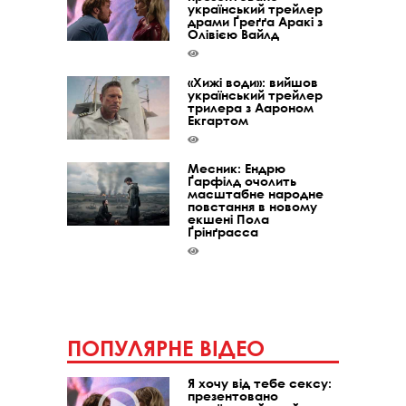
український трейлер
драми Ґреґґа Аракі з
Олівією Вайлд
«Хижі води»: вийшов
український трейлер
трилера з Аароном
Екгартом
Месник: Ендрю
Ґарфілд очолить
масштабне народне
повстання в новому
екшені Пола
Ґрінґрасса
ПОПУЛЯРНЕ ВІДЕО
Я хочу від тебе сексу:
презентовано