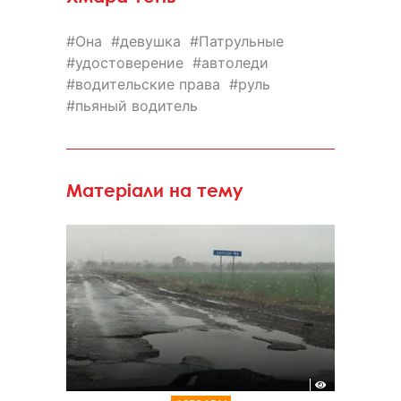
Она
девушка
Патрульные
удостоверение
автоледи
водительские права
руль
пьяный водитель
Матеріали на тему