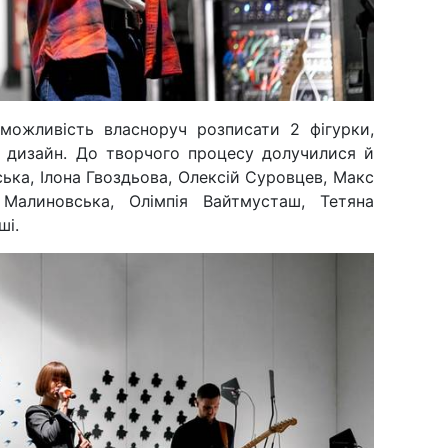
 можливість власноруч розписати 2 фігурки,
й дизайн. До творчого процесу долучилися й
ська, Ілона Гвоздьова, Олексій Суровцев, Макс
 Малиновська, Олімпія Вайтмусташ, Тетяна
ші.