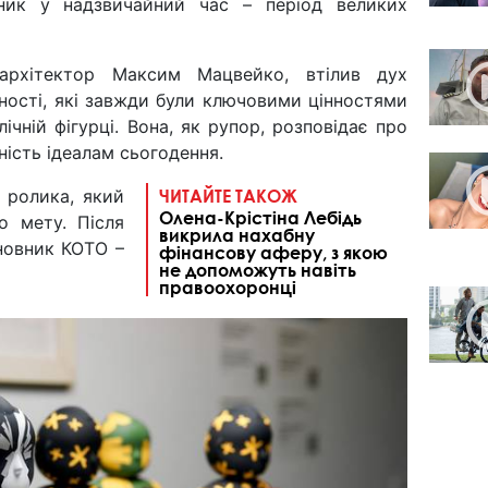
ник у надзвичайний час – період великих
архітектор Максим Мацвейко, втілив дух
ідності, які завжди були ключовими цінностями
ічній фігурці. Вона, як рупор, розповідає про
ність ідеалам сьогодення.
 ролика, який
ЧИТАЙТЕ ТАКОЖ
Олена-Крістіна Лебідь
о мету. Після
викрила нахабну
сновник КОТО –
фінансову аферу, з якою
не допоможуть навіть
правоохоронці