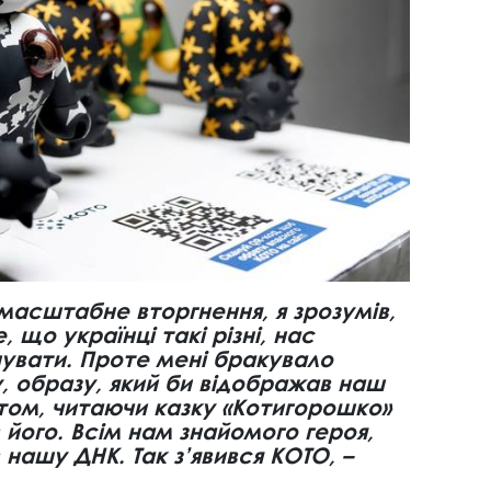
масштабне вторгнення, я зрозумів,
 що українці такі різні, нас
увати. Проте мені бракувало
, образу, який би відображав наш
птом, читаючи казку «Котигорошко»
в його. Всім нам знайомого героя,
нашу ДНК. Так з’явився КОТО, –