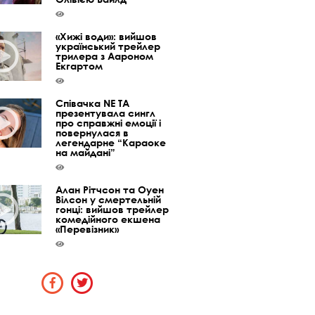
«Хижі води»: вийшов
український трейлер
трилера з Аароном
Екгартом
Співачка NE TA
презентувала сингл
про справжні емоції і
повернулася в
легендарне “Караоке
на майдані”
Алан Рітчсон та Оуен
Вілсон у смертельній
гонці: вийшов трейлер
комедійного екшена
«Перевізник»