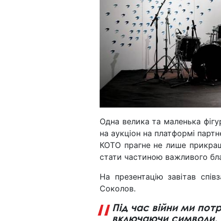
Одна велика та маленька фігу
на аукціон на платформі парт
КОТО прагне не лише прикраша
стати частиною важливого бл
На презентацію завітав спів
Соколов.
Під час війни ми по
включаючи символи. 