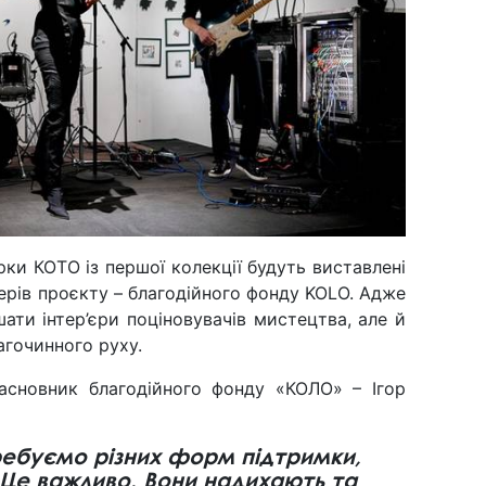
рки КОТО із першої колекції будуть виставлені
нерів проєкту – благодійного фонду KOLO. Адже
ти інтер’єри поціновувачів мистецтва, але й
агочинного руху.
засновник благодійного фонду «КОЛО» – Ігор
требуємо різних форм підтримки,
Це важливо. Вони надихають та