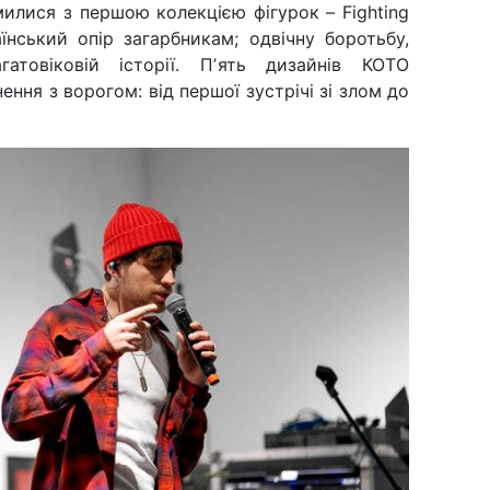
милися з першою колекцією фігурок – Fighting
аїнський опір загарбникам; одвічну боротьбу,
атовіковій історії. Пʼять дизайнів КОТО
ення з ворогом: від першої зустрічі зі злом до