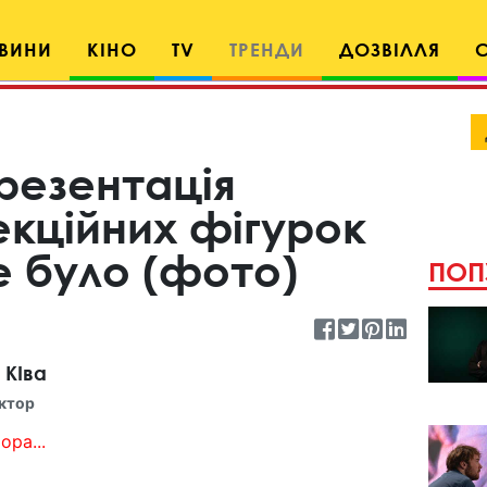
ВИНИ
КІНО
TV
ТРЕНДИ
ДОЗВІЛЛЯ
резентація
екційних фігурок
е було (фото)
ПОП
 КІва
ктор
ора...