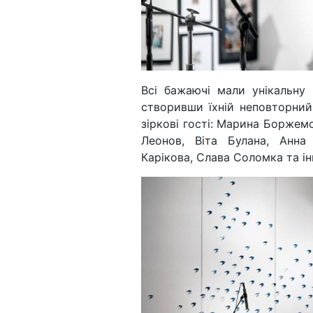
Всі бажаючі мали унікальну
створивши їхній неповторни
зіркові гості: Марина Боржем
Леонов, Віта Булана, Анна
Карікова, Слава Соломка та ін