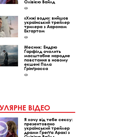
Олівією Вайлд
«Хижі води»: вийшов
український трейлер
трилера з Аароном
Екгартом
Месник: Ендрю
Ґарфілд очолить
масштабне народне
повстання в новому
екшені Пола
Ґрінґрасса
УЛЯРНЕ ВІДЕО
Я хочу від тебе сексу:
презентовано
український трейлер
драми Ґреґґа Аракі з
Олівією Вайлд