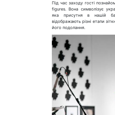
Під час заходу гості познайо
figures. Вона символізує укр
яка присутня в нашій баг
відображають різні етапи зіткн
його подолання.