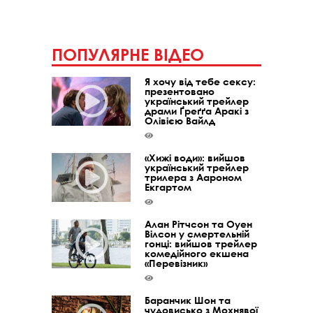
ПОПУЛЯРНЕ ВІДЕО
Я хочу від тебе сексу:
презентовано
український трейлер
драми Ґреґґа Аракі з
Олівією Вайлд
«Хижі води»: вийшов
український трейлер
трилера з Аароном
Екгартом
Алан Рітчсон та Оуен
Вілсон у смертельній
гонці: вийшов трейлер
комедійного екшена
«Перевізник»
Баранчик Шон та
чудовисько з Мохнявої