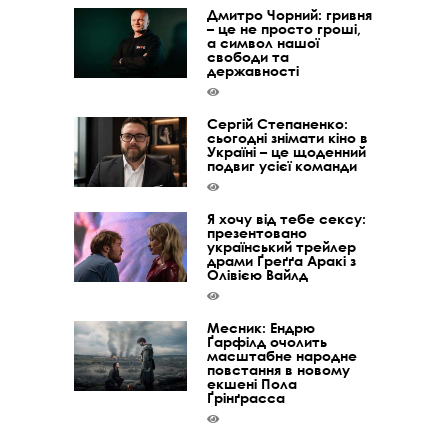
Дмитро Чорний: гривня
– це не просто гроші,
а символ нашої
свободи та
державності
Сергій Степаненко:
сьогодні знімати кіно в
Україні – це щоденний
подвиг усієї команди
Я хочу від тебе сексу:
презентовано
український трейлер
драми Ґреґґа Аракі з
Олівією Вайлд
Месник: Ендрю
Ґарфілд очолить
масштабне народне
повстання в новому
екшені Пола
Ґрінґрасса