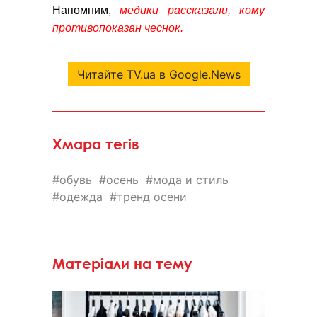
Напомним,
медики рассказали, кому
противопоказан чеснок.
Читайте TV.ua в Google.News
Хмара тегів
обувь
осень
мода и стиль
одежда
тренд осени
Матеріали на тему