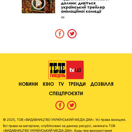
долини: дивіться
український трейлер
анімаційної комедії
НОВИНИ
КІНО
TV
ТРЕНДИ
ДОЗВІЛЛЯ
СПЕЦПРОЄКТИ
© 2025, ТОВ «ВИДАВНИЦТВО УКРАЇНСЬКИЙ МЕДІА ДІМ». Усі права захищені.
Всі права на матеріали, опубліковані на даному ресурсі, належать ТОВ
«ВИДАВНИЦТВО УКРАЇНСЬКИЙ МЕДІА ДІМ». Будь-яке використання