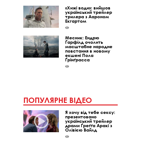
«Хижі води»: вийшов
український трейлер
трилера з Аароном
Екгартом
Месник: Ендрю
Ґарфілд очолить
масштабне народне
повстання в новому
екшені Пола
Ґрінґрасса
ПОПУЛЯРНЕ ВІДЕО
Я хочу від тебе сексу:
презентовано
український трейлер
драми Ґреґґа Аракі з
Олівією Вайлд