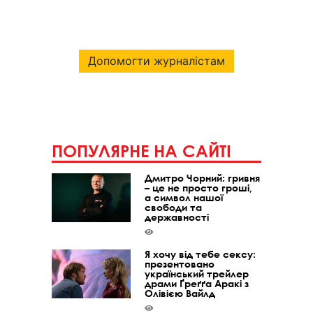
Допомогти журналістам
ПОПУЛЯРНЕ НА САЙТІ
Дмитро Чорний: гривня
– це не просто гроші,
а символ нашої
свободи та
державності
Я хочу від тебе сексу:
презентовано
український трейлер
драми Ґреґґа Аракі з
Олівією Вайлд