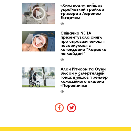
«Хижі води»: вийшов
український трейлер
трилера з Аароном
Екгартом
Співачка NE TA
презентувала сингл
про справжні емоції і
повернулася в
легендарне “Караоке
на майдані”
Алан Рітчсон та Оуен
Вілсон у смертельній
гонці: вийшов трейлер
комедійного екшена
«Перевізник»