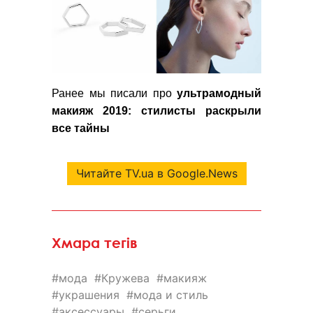
Ранее мы писали про
ультрамодный
макияж 2019: стилисты раскрыли
все тайны
Читайте TV.ua в Google.News
Хмара тегів
мода
Кружева
макияж
украшения
мода и стиль
аксессуары
серьги